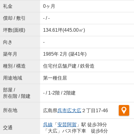
礼金
0ヶ月
償却 / 敷引
- / -
坪数(面積)
134.61坪(445.00㎡)
向き
-
築年月
1985年 2月 (築41年)
種別 / 構造
住宅付店舗戸建 / 鉄骨造
用途地域
第一種住居
部屋 /
- / 1-2階 / 2階建
所在階 / 階建
所在地
広島県
呉市
広大広
２丁目17-46
呉線
「
安芸阿賀
」駅 徒歩39分
交通
「大広」バス停下車 徒歩6分