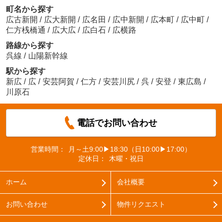
町名から探す
広古新開
/
広大新開
/
広名田
/
広中新開
/
広本町
/
広中町
/
仁方桟橋通
/
広大広
/
広白石
/
広横路
路線から探す
呉線
/
山陽新幹線
駅から探す
新広
/
広
/
安芸阿賀
/
仁方
/
安芸川尻
/
呉
/
安登
/
東広島
/
川原石
電話でお問い合わせ
営業時間：
月～土9:00▶18:30（日10:00▶17:00）
定休日：
木曜・祝日
ホーム
会社概要
お問い合わせ
物件リクエスト