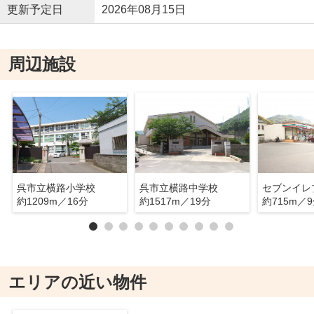
更新予定日
2026年08月15日
周辺施設
呉市立横路小学校
呉市立横路中学校
約1209m／16分
約1517m／19分
約715m／
エリアの近い物件