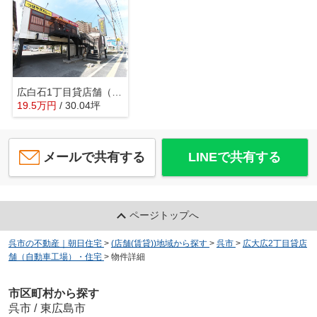
広白石1丁目貸店舗（建物全体）
19.5
万
円
/ 30.04坪
メールで共有する
LINEで共有する
ページトップへ
呉市の不動産｜朝日住宅
>
(店舗(賃貸))地域から探す
>
呉市
>
広大広2丁目貸店
舗（自動車工場）・住宅
>
物件詳細
市区町村から探す
呉市
/
東広島市