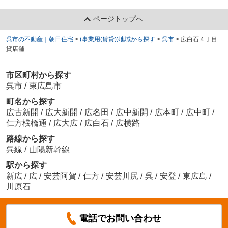
ページトップへ
呉市の不動産｜朝日住宅
>
(事業用(賃貸))地域から探す
>
呉市
>
広白石４丁目
貸店舗
市区町村から探す
呉市
/
東広島市
町名から探す
広古新開
/
広大新開
/
広名田
/
広中新開
/
広本町
/
広中町
/
仁方桟橋通
/
広大広
/
広白石
/
広横路
路線から探す
呉線
/
山陽新幹線
駅から探す
新広
/
広
/
安芸阿賀
/
仁方
/
安芸川尻
/
呉
/
安登
/
東広島
/
川原石
電話でお問い合わせ