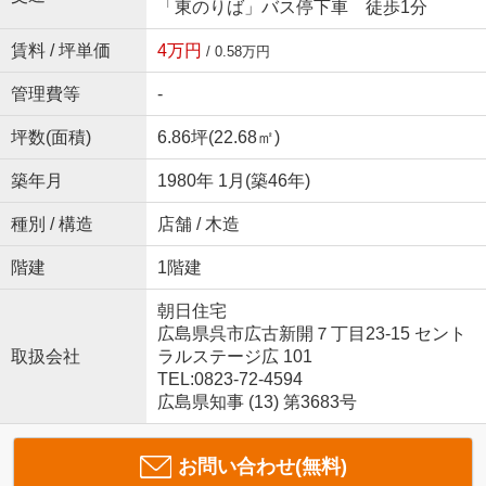
「東のりば」バス停下車 徒歩1分
賃料 / 坪単価
4万円
/ 0.58万円
管理費等
-
坪数(面積)
6.86坪(22.68㎡)
築年月
1980年 1月(築46年)
種別 / 構造
店舗 / 木造
階建
1階建
朝日住宅
広島県呉市広古新開７丁目23-15 セント
取扱会社
ラルステージ広 101
TEL:0823-72-4594
広島県知事 (13) 第3683号
お問い合わせ(無料)