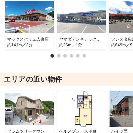
マックスバリュ広東店
ヤマダデンキテックランド呉店
フレスタ広
約141m／2分
約26m／1分
約649m／
エリアの近い物件
プラムツリータウン
ベルメゾン・スギⅢ
ハイツ西