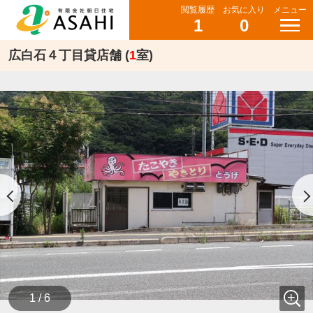
閲覧履歴
お気に入り
メニュー
1
0
広白石４丁目貸店舗 (
1
室)
1 / 6