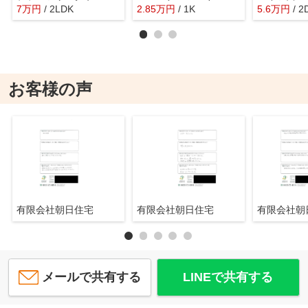
7
万
円
/ 2LDK
2.85
万
円
/ 1K
5.6
万
円
/ 2
お客様の声
有限会社朝日住宅
有限会社朝日住宅
有限会社
メールで共有する
LINEで共有する