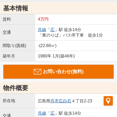
基本情報
賃料
4万円
呉線
「
広
」駅 徒歩14分
交通
「東のりば」バス停下車 徒歩1分
間取り(面積)
-(22.68㎡)
築年月
1980年 1月(築46年)
お問い合わせ(無料)
物件概要
所在地
広島県
呉市
広白石
４丁目2-23
呉線
「
広
」駅 徒歩14分
交通