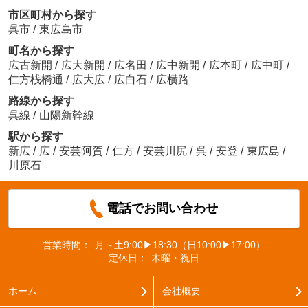
市区町村から探す
呉市
/
東広島市
町名から探す
広古新開
/
広大新開
/
広名田
/
広中新開
/
広本町
/
広中町
/
仁方桟橋通
/
広大広
/
広白石
/
広横路
路線から探す
呉線
/
山陽新幹線
駅から探す
新広
/
広
/
安芸阿賀
/
仁方
/
安芸川尻
/
呉
/
安登
/
東広島
/
川原石
電話でお問い合わせ
営業時間：
月～土9:00▶18:30（日10:00▶17:00）
定休日：
木曜・祝日
ホーム
会社概要