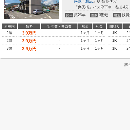
呉線
「
新広
」駅 徒歩26分
「弁天橋」バス停下車 徒歩4分
築26年
3階建
鉄骨
築年
階数
構造
所在階
賃料
管理費・共益費
敷金
礼金
間取り
3.9
万円
2階
-
1ヶ月
1ヶ月
1K
2
3.9
万円
2階
-
1ヶ月
1ヶ月
1K
2
3.9
万円
3階
-
1ヶ月
1ヶ月
1K
2
該