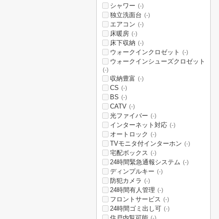
シャワー
(-)
独立洗面台
(-)
エアコン
(-)
床暖房
(-)
床下収納
(-)
ウォークインクロゼット
(-)
ウォークインシューズクロゼット
(-)
収納豊富
(-)
CS
(-)
BS
(-)
CATV
(-)
光ファイバー
(-)
インターネット対応
(-)
オートロック
(-)
TVモニタ付インターホン
(-)
宅配ボックス
(-)
24時間緊急通報システム
(-)
ディンプルキー
(-)
防犯カメラ
(-)
24時間有人管理
(-)
フロントサービス
(-)
24時間ゴミ出し可
(-)
住戸内覧可能
(-)