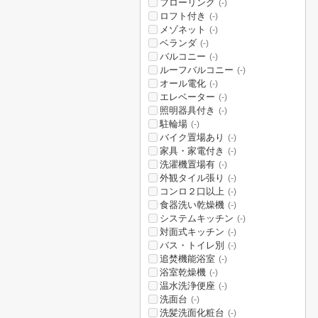
フローリング
(-)
ロフト付き
(-)
メゾネット
(-)
ベランダ
(-)
バルコニー
(-)
ルーフバルコニー
(-)
オール電化
(-)
エレベーター
(-)
照明器具付き
(-)
駐輪場
(-)
バイク置場あり
(-)
家具・家電付き
(-)
洗濯機置場有
(-)
外観タイル張り
(-)
コンロ２口以上
(-)
食器洗い乾燥機
(-)
システムキッチン
(-)
対面式キッチン
(-)
バス・トイレ別
(-)
追焚機能浴室
(-)
浴室乾燥機
(-)
温水洗浄便座
(-)
洗面台
(-)
洗髪洗面化粧台
(-)