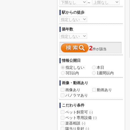
～
駅からの徒歩
築年数
2
件が該当
情報公開日
指定しない
本日
3日以内
1週間以内
画像・動画あり
画像あり
動画あり
パノラマあり
こだわり条件
ペット飼育可
(-)
ペット専用設備
(-)
楽器相談
(-)
陽当り良好
(-)