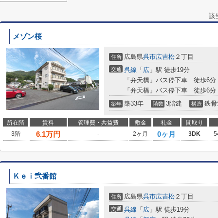
該
メゾン桜
広島県
呉市
広吉松
２丁目
住所
交通
呉線
「
広
」駅 徒歩19分
「弁天橋」バス停下車 徒歩6分
「弁天橋」バス停下車 徒歩6分
築33年
3階建
鉄骨
築年
階数
構造
所在階
賃料
管理費・共益費
敷金
礼金
間取り
6.1
万円
0ヶ月
3階
-
2ヶ月
3DK
5
Ｋｅｉ弐番館
広島県
呉市
広吉松
２丁目
住所
交通
呉線
「
広
」駅 徒歩19分