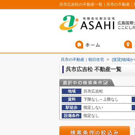
呉市広吉松の不動産一覧｜呉市の不動産｜
呉市の不動産｜朝日住宅
>
(賃貸)地域
呉市広吉松 不動産一覧
地域
呉市広吉松
賃料
下限なし～上限なし
駅徒歩
指定しない
設備条件
指定なし