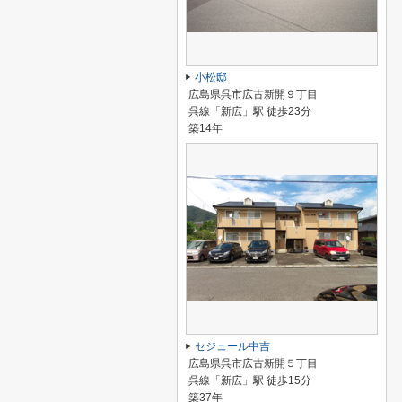
小松邸
広島県呉市広古新開９丁目
呉線「新広」駅 徒歩23分
築14年
セジュール中吉
広島県呉市広古新開５丁目
呉線「新広」駅 徒歩15分
築37年