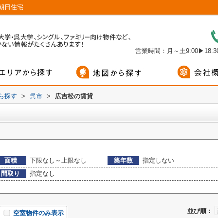
朝日住宅
営業時間：月～土9:00▶18:30
から探す
>
呉市
>
広吉松の賃貸
面積
下限なし～上限なし
築年数
指定しない
間取り
指定なし
並び順：
空室物件のみ表示