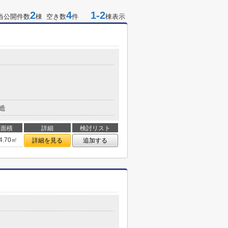
2
4
1-2
当公開件数
棟 空き数
件
棟表示
造
面積
詳細
検討リスト
4.70㎡
詳細を見る
追加する