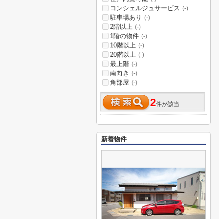
コンシェルジュサービス
(-)
駐車場あり
(-)
2階以上
(-)
1階の物件
(-)
10階以上
(-)
20階以上
(-)
最上階
(-)
南向き
(-)
角部屋
(-)
2
件が該当
新着物件