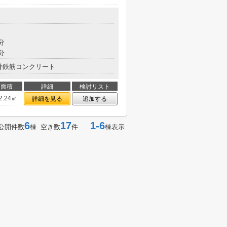
分
分
骨鉄筋コンクリート
面積
詳細
検討リスト
2.24㎡
詳細を見る
追加する
6
17
1-6
公開件数
棟 空き数
件
棟表示