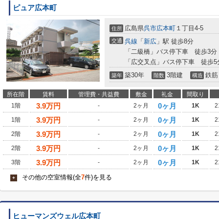
ピュア広本町
広島県
呉市
広本町
１丁目4-5
住所
交通
呉線
「
新広
」駅 徒歩8分
「二級橋」バス停下車 徒歩3分
「広交叉点」バス停下車 徒歩5
築30年
3階建
鉄筋
築年
階数
構造
所在階
賃料
管理費・共益費
敷金
礼金
間取り
3.9
万円
0ヶ月
1階
-
2ヶ月
1K
2
3.9
万円
0ヶ月
1階
-
2ヶ月
1K
2
3.9
万円
0ヶ月
2階
-
2ヶ月
1K
2
3.9
万円
0ヶ月
2階
-
2ヶ月
1K
2
3.9
万円
0ヶ月
3階
-
2ヶ月
1K
2
その他の空室情報(全
7
件)を見る
+
ヒューマンズウェル広本町