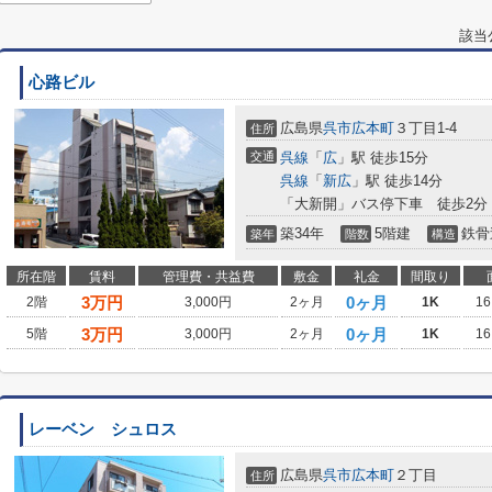
該当
心路ビル
広島県
呉市
広本町
３丁目1-4
住所
交通
呉線
「
広
」駅 徒歩15分
呉線
「
新広
」駅 徒歩14分
「大新開」バス停下車 徒歩2分
築34年
5階建
鉄骨
築年
階数
構造
所在階
賃料
管理費・共益費
敷金
礼金
間取り
3
万円
0ヶ月
2階
3,000円
2ヶ月
1K
16
3
万円
0ヶ月
5階
3,000円
2ヶ月
1K
16
レーベン シュロス
広島県
呉市
広本町
２丁目
住所