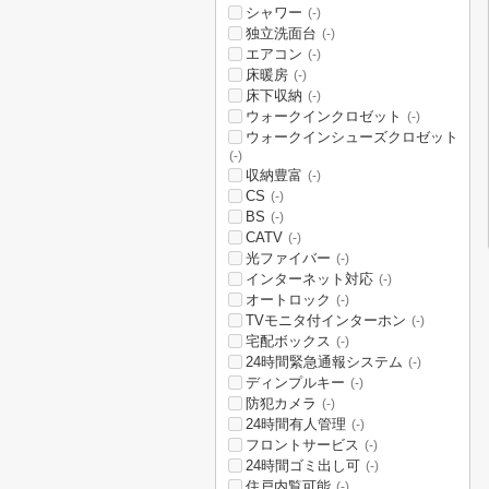
シャワー
(-)
独立洗面台
(-)
エアコン
(-)
床暖房
(-)
床下収納
(-)
ウォークインクロゼット
(-)
ウォークインシューズクロゼット
(-)
収納豊富
(-)
CS
(-)
BS
(-)
CATV
(-)
光ファイバー
(-)
インターネット対応
(-)
オートロック
(-)
TVモニタ付インターホン
(-)
宅配ボックス
(-)
24時間緊急通報システム
(-)
ディンプルキー
(-)
防犯カメラ
(-)
24時間有人管理
(-)
フロントサービス
(-)
24時間ゴミ出し可
(-)
住戸内覧可能
(-)