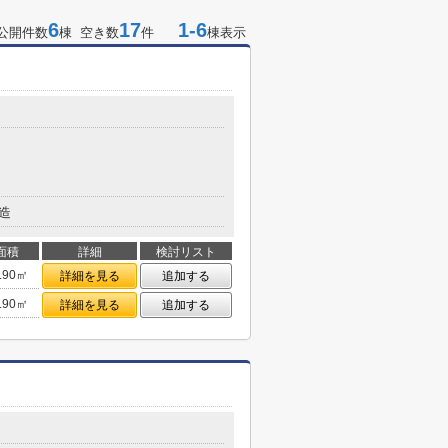
6
17
1-6
公開件数
棟 空き数
件
棟表示
造
面積
詳細
検討リスト
.90㎡
詳細を見る
追加する
.90㎡
詳細を見る
追加する