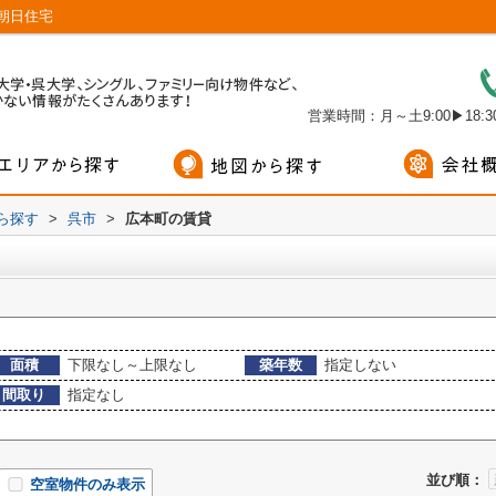
朝日住宅
営業時間：月～土9:00▶18:30
から探す
>
呉市
>
広本町の賃貸
面積
下限なし～上限なし
築年数
指定しない
間取り
指定なし
並び順：
空室物件のみ表示