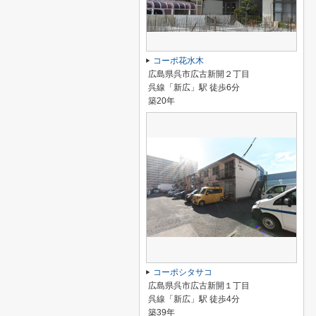
コーポ花水木
広島県呉市広古新開２丁目
呉線「新広」駅 徒歩6分
築20年
コーポシタサコ
広島県呉市広古新開１丁目
呉線「新広」駅 徒歩4分
築39年