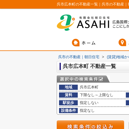
呉市広本町の不動産一覧｜呉市の不動産｜
呉市の不動産｜朝日住宅
>
(賃貸)地域
呉市広本町 不動産一覧
地域
呉市広本町
賃料
下限なし～上限なし
駅徒歩
指定しない
設備条件
指定なし