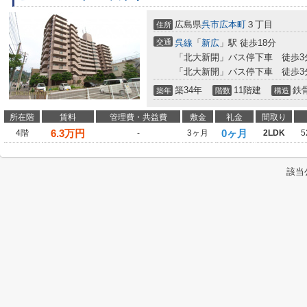
広島県
呉市
広本町
３丁目
住所
交通
呉線
「
新広
」駅 徒歩18分
「北大新開」バス停下車 徒歩3
「北大新開」バス停下車 徒歩3
築34年
11階建
鉄
築年
階数
構造
所在階
賃料
管理費・共益費
敷金
礼金
間取り
6.3
万円
0ヶ月
4階
-
3ヶ月
2LDK
5
該当