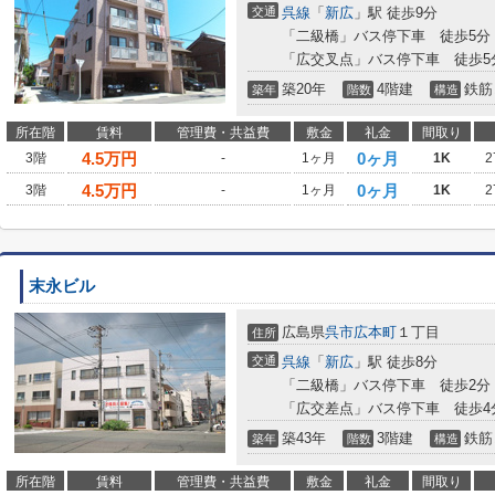
交通
呉線
「
新広
」駅 徒歩9分
「二級橋」バス停下車 徒歩5分
「広交叉点」バス停下車 徒歩5
築20年
4階建
鉄筋
築年
階数
構造
所在階
賃料
管理費・共益費
敷金
礼金
間取り
4.5
万円
0ヶ月
3階
-
1ヶ月
1K
2
4.5
万円
0ヶ月
3階
-
1ヶ月
1K
2
末永ビル
広島県
呉市
広本町
１丁目
住所
交通
呉線
「
新広
」駅 徒歩8分
「二級橋」バス停下車 徒歩2分
「広交差点」バス停下車 徒歩4
築43年
3階建
鉄筋
築年
階数
構造
所在階
賃料
管理費・共益費
敷金
礼金
間取り