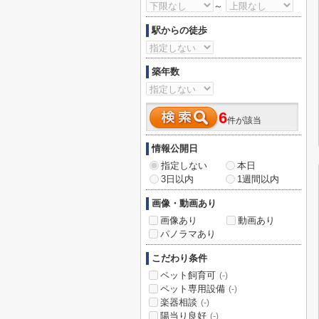
～
駅からの徒歩
築年数
6
件が該当
情報公開日
指定しない
本日
3日以内
1週間以内
画像・動画あり
画像あり
動画あり
パノラマあり
こだわり条件
ペット飼育可
(-)
ペット専用設備
(-)
楽器相談
(-)
陽当り良好
(-)