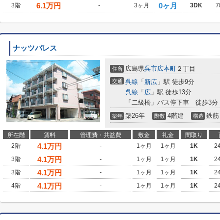
6.1
万円
0ヶ月
3階
-
3ヶ月
3DK
7
ナッツパレス
広島県
呉市
広本町
２丁目
住所
交通
呉線
「
新広
」駅 徒歩9分
呉線
「
広
」駅 徒歩13分
「二級橋」バス停下車 徒歩3分
築26年
4階建
鉄筋
築年
階数
構造
所在階
賃料
管理費・共益費
敷金
礼金
間取り
4.1
万円
2階
-
1ヶ月
1ヶ月
1K
2
4.1
万円
3階
-
1ヶ月
1ヶ月
1K
2
4.1
万円
3階
-
1ヶ月
1ヶ月
1K
2
4.1
万円
4階
-
1ヶ月
1ヶ月
1K
2