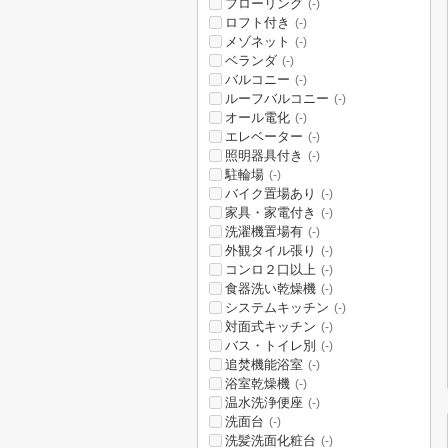
フローリング
(-)
ロフト付き
(-)
メゾネット
(-)
ベランダ
(-)
バルコニー
(-)
ルーフバルコニー
(-)
オール電化
(-)
エレベーター
(-)
照明器具付き
(-)
駐輪場
(-)
バイク置場あり
(-)
家具・家電付き
(-)
洗濯機置場有
(-)
外観タイル張り
(-)
コンロ２口以上
(-)
食器洗い乾燥機
(-)
システムキッチン
(-)
対面式キッチン
(-)
バス・トイレ別
(-)
追焚機能浴室
(-)
浴室乾燥機
(-)
温水洗浄便座
(-)
洗面台
(-)
洗髪洗面化粧台
(-)