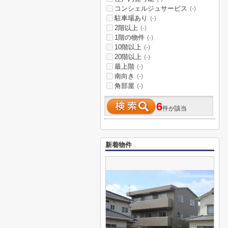
コンシェルジュサービス
(-)
駐車場あり
(-)
2階以上
(-)
1階の物件
(-)
10階以上
(-)
20階以上
(-)
最上階
(-)
南向き
(-)
角部屋
(-)
6
件が該当
新着物件