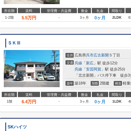
所在階
賃料
管理費・共益費
敷金
礼金
間取り
5.5
万円
0ヶ月
1-2階
-
3ヶ月
2LDK
6
ＳＫⅢ
広島県
呉市
広古新開
５丁目
住所
交通
呉線
「
新広
」駅 徒歩12分
呉線
「
安芸阿賀
」駅 徒歩25分
「北古新開」バス停下車 徒歩3
築18年
2階建
軽量
築年
階数
構造
所在階
賃料
管理費・共益費
敷金
礼金
間取り
6.4
万円
0ヶ月
1階
-
3ヶ月
1LDK
4
SKハイツ