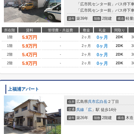
「広市民センター前」バス停下車
「広市民センター前」バス停下車
築39年
2階建
軽量
築年
階数
構造
所在階
賃料
管理費・共益費
敷金
礼金
間取り
5.9
万円
0ヶ月
1階
-
2ヶ月
2DK
3
5.9
万円
0ヶ月
1階
-
2ヶ月
2DK
3
5.4
万円
0ヶ月
2階
-
2ヶ月
2DK
3
5.9
万円
0ヶ月
2階
-
2ヶ月
2DK
3
上福浦アパート
広島県
呉市
広白岳
２丁目
住所
交通
呉線
「
広
」駅 徒歩14分
築26年
2階建
木造
築年
階数
構造