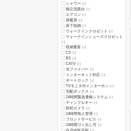
シャワー
(-)
独立洗面台
(-)
エアコン
(-)
床暖房
(-)
床下収納
(-)
ウォークインクロゼット
(-)
ウォークインシューズクロゼット
(-)
収納豊富
(-)
CS
(-)
BS
(-)
CATV
(-)
光ファイバー
(-)
インターネット対応
(-)
オートロック
(-)
TVモニタ付インターホン
(-)
宅配ボックス
(-)
24時間緊急通報システム
(-)
ディンプルキー
(-)
防犯カメラ
(-)
24時間有人管理
(-)
フロントサービス
(-)
24時間ゴミ出し可
(-)
住戸内覧可能
(-)