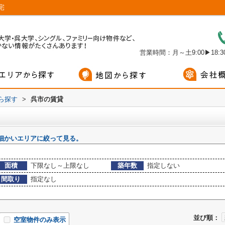
宅
営業時間：月～土9:00▶18:30
から探す
>
呉市の賃貸
細かいエリアに絞って見る。
面積
下限なし～上限なし
築年数
指定しない
間取り
指定なし
並び順：
空室物件のみ表示