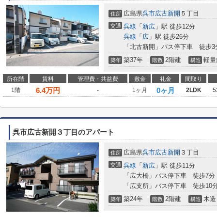
広島県
呉市
広古新開
５丁目
住所
交通
呉線
「
新広
」駅 徒歩12分
呉線
「
広
」駅 徒歩26分
「北古新開」バス停下車 徒歩3
築37年
2階建
軽量
築年
階数
構造
所在階
賃料
管理費・共益費
敷金
礼金
間取り
6.4
万円
0ヶ月
1階
-
1ヶ月
2LDK
5
呉市広古新開３丁目のアパート
広島県
呉市
広古新開
３丁目
住所
交通
呉線
「
新広
」駅 徒歩11分
「広大橋」バス停下車 徒歩7分
「広支所」バス停下車 徒歩10
築24年
2階建
木造
築年
階数
構造