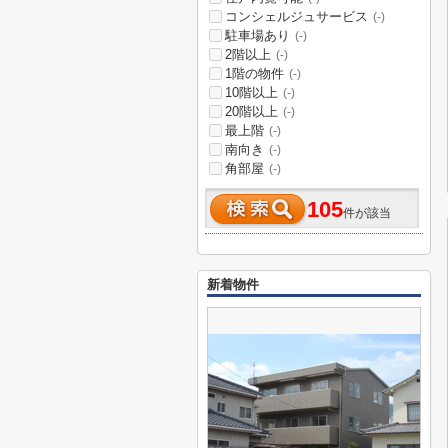
コンシェルジュサービス
(-)
駐車場あり
(-)
2階以上
(-)
1階の物件
(-)
10階以上
(-)
20階以上
(-)
最上階
(-)
南向き
(-)
角部屋
(-)
105
件が該当
新着物件