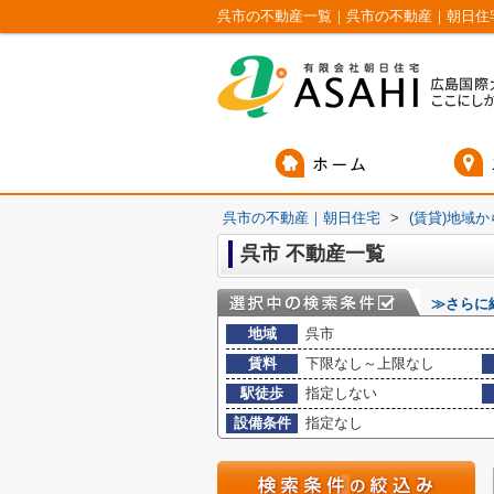
呉市の不動産一覧｜呉市の不動産｜朝日住
呉市の不動産｜朝日住宅
>
(賃貸)地域
呉市 不動産一覧
≫さらに
地域
呉市
賃料
下限なし～上限なし
駅徒歩
指定しない
設備条件
指定なし