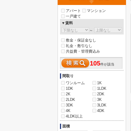
アパート
マンション
一戸建て
▼賃料
～
敷金・保証金なし
礼金・敷引なし
共益費・管理費込み
105
件が該当
間取り
ワンルーム
1K
1DK
1LDK
2K
2DK
2LDK
3K
3DK
3LDK
4K
4DK
4LDK以上
面積