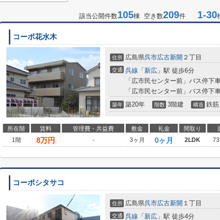
105
209
1-30
該当公開件数
棟 空き数
件
コーポ花水木
広島県
呉市
広古新開
２丁目
住所
交通
呉線
「
新広
」駅 徒歩6分
「広市民センター前」バス停下車
「広市民センター前」バス停下車
築20年
3階建
鉄筋
築年
階数
構造
所在階
賃料
管理費・共益費
敷金
礼金
間取り
8
万円
0ヶ月
1階
-
3ヶ月
2LDK
73
コーポシタサコ
広島県
呉市
広古新開
１丁目
住所
交通
呉線
「
新広
」駅 徒歩4分