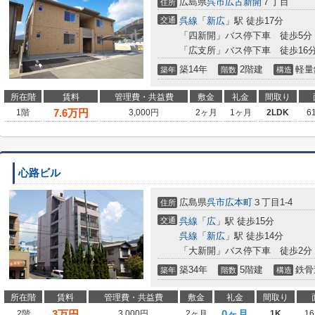
広島県
呉市
広古新開
７丁目
住所
交通
呉線
「
新広
」駅 徒歩17分
「四新開」バス停下車 徒歩5分
「広支所」バス停下車 徒歩16
築14年
2階建
軽量
築年
階数
構造
所在階
賃料
管理費・共益費
敷金
礼金
間取り
7.6
万円
1階
3,000円
2ヶ月
1ヶ月
2LDK
6
心路ビル
広島県
呉市
広本町
３丁目1-4
住所
交通
呉線
「
広
」駅 徒歩15分
呉線
「
新広
」駅 徒歩14分
「大新開」バス停下車 徒歩2分
築34年
5階建
鉄骨
築年
階数
構造
所在階
賃料
管理費・共益費
敷金
礼金
間取り
3
万円
0ヶ月
2階
3,000円
2ヶ月
1K
16