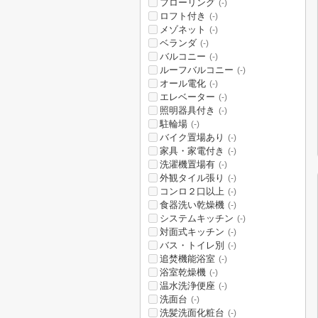
フローリング
(-)
ロフト付き
(-)
メゾネット
(-)
ベランダ
(-)
バルコニー
(-)
ルーフバルコニー
(-)
オール電化
(-)
エレベーター
(-)
照明器具付き
(-)
駐輪場
(-)
バイク置場あり
(-)
家具・家電付き
(-)
洗濯機置場有
(-)
外観タイル張り
(-)
コンロ２口以上
(-)
食器洗い乾燥機
(-)
システムキッチン
(-)
対面式キッチン
(-)
バス・トイレ別
(-)
追焚機能浴室
(-)
浴室乾燥機
(-)
温水洗浄便座
(-)
洗面台
(-)
洗髪洗面化粧台
(-)