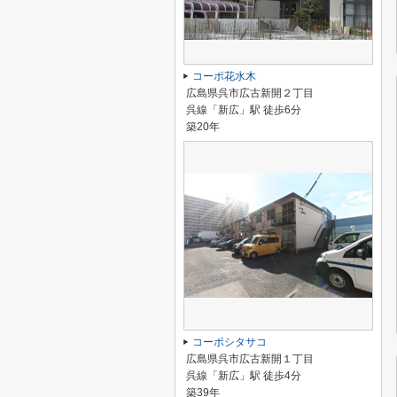
コーポ花水木
広島県呉市広古新開２丁目
呉線「新広」駅 徒歩6分
築20年
コーポシタサコ
広島県呉市広古新開１丁目
呉線「新広」駅 徒歩4分
築39年