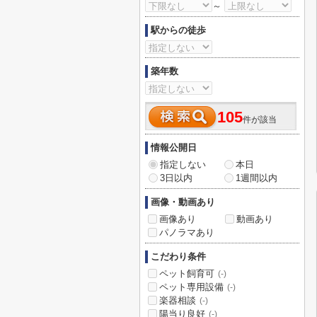
～
駅からの徒歩
築年数
105
件が該当
情報公開日
指定しない
本日
3日以内
1週間以内
画像・動画あり
画像あり
動画あり
パノラマあり
こだわり条件
ペット飼育可
(-)
ペット専用設備
(-)
楽器相談
(-)
陽当り良好
(-)