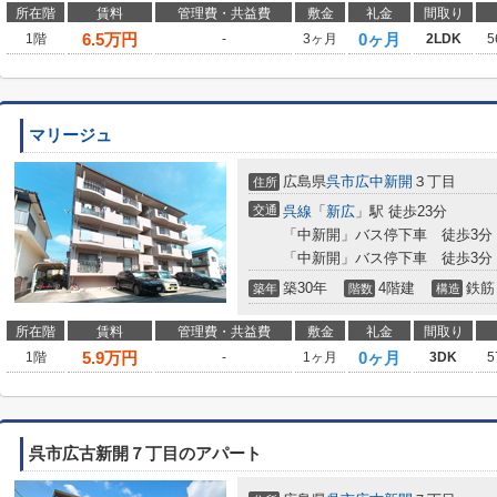
所在階
賃料
管理費・共益費
敷金
礼金
間取り
6.5
万円
0ヶ月
1階
-
3ヶ月
2LDK
5
マリージュ
広島県
呉市
広中新開
３丁目
住所
交通
呉線
「
新広
」駅 徒歩23分
「中新開」バス停下車 徒歩3分
「中新開」バス停下車 徒歩3分
築30年
4階建
鉄筋
築年
階数
構造
所在階
賃料
管理費・共益費
敷金
礼金
間取り
5.9
万円
0ヶ月
1階
-
1ヶ月
3DK
5
呉市広古新開７丁目のアパート