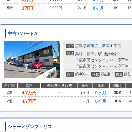
3
万円
0ヶ月
5階
3,000円
2ヶ月
1K
16
中吉アパートA
広島県
呉市
広古新開
１丁目
住所
交通
呉線
「
新広
」駅 徒歩4分
「広市民センター」バス停下車 
「広市民センタ－」バス停下車 
築46年
2階建
鉄筋
築年
階数
構造
所在階
賃料
管理費・共益費
敷金
礼金
間取り
4.7
万円
0ヶ月
2階
-
2ヶ月
3DK
4
4.7
万円
0ヶ月
2階
-
2ヶ月
3DK
4
シャーメゾンフェリス