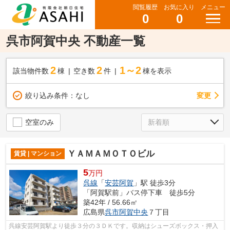
閲覧履歴
お気に入り
メニュー
0
0
呉市阿賀中央 不動産一覧
2
2
1～2
該当物件数
棟
空き数
件
棟を表示
変更
絞り込み条件：
なし
空室のみ
ＹＡＭＡＭＯＴＯビル
賃貸 | マンション
5
万円
呉線
「
安芸阿賀
」駅 徒歩3分
「阿賀駅前」バス停下車 徒歩5分
築42年 / 56.66㎡
広島県
呉市
阿賀中央
７丁目
呉線安芸阿賀駅より徒歩３分の３ＤＫです。収納はシューズボックス・押入