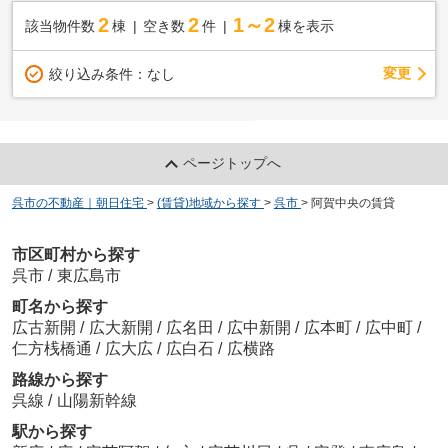
2
2
1～2
該当物件数
棟
空き数
件
棟を表示
変更
絞り込み条件：
なし
ページトップへ
呉市の不動産｜朝日住宅
>
(賃貸)地域から探す
>
呉市
>
阿賀中央の賃貸
市区町村から探す
呉市
/
東広島市
町名から探す
広古新開
/
広大新開
/
広名田
/
広中新開
/
広本町
/
広中町
/
仁方桟橋通
/
広大広
/
広白石
/
広横路
路線から探す
呉線
/
山陽新幹線
駅から探す