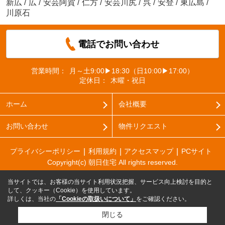
新広
/
広
/
安芸阿賀
/
仁方
/
安芸川尻
/
呉
/
安登
/
東広島
/
川原石
電話でお問い合わせ
営業時間：
月～土9:00▶18:30（日10:00▶17:00）
定休日：
木曜・祝日
ホーム
会社概要
お問い合わせ
物件リクエスト
プライバシーポリシー
利用規約
アクセスマップ
PCサイト
Copyright(c) 朝日住宅 All rights reserved.
当サイトでは、お客様の当サイト利用状況把握、サービス向上検討を目的と
して、クッキー（Cookie）を使用しています。
詳しくは、当社の
「Cookieの取扱いについて」
をご確認ください。
閉じる