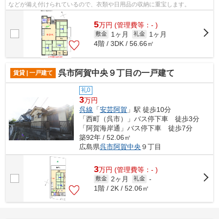
などが備え付けられているので、衣類や日用品の収納に重宝します。
5
万
円
(管理費等：- )
1ヶ月
1ヶ月
敷金
礼金
4階 / 3DK / 56.66㎡
呉市阿賀中央９丁目の一戸建て
賃貸 | 一戸建て
礼0
3
万円
呉線
「
安芸阿賀
」駅 徒歩10分
「西町（呉市）」バス停下車 徒歩3分
「阿賀海岸通」バス停下車 徒歩7分
築92年 / 52.06㎡
広島県
呉市
阿賀中央
９丁目
3
万
円
(管理費等：- )
2ヶ月
敷金
礼金
-
1階 / 2K / 52.06㎡