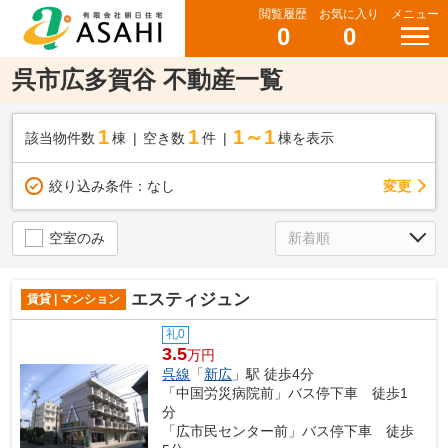
閲覧履歴
お気に入り
メニュー
0
0
呉市広多賀谷 不動産一覧
1
1
1～1
該当物件数
棟
空き数
件
棟を表示
変更
絞り込み条件：
なし
空室のみ
エスティジュン
賃貸 | マンション
礼0
3.5
万円
呉線
「
新広
」駅 徒歩4分
「中国労災病院前」バス停下車 徒歩1
分
「広市民センター前」バス停下車 徒歩