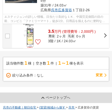
5分
築31年 / 24.03㎡
広島県
呉市
広多賀谷
１丁目2-26
エスティジュンの詳しい情報。日当たり良好な１Ｋ、中国労災病院の目の
前、コンビニ「ファミリーマート」徒歩1分。日用品を揃えるのに便利なホ
ームセンター「コーナンPRO呉広支所前店...
3.5
万
円
(管理費等：2,000円 )
2ヶ月
0ヶ月
敷金
礼金
3階 / 1K / 24.03㎡
1
1
1～1
該当物件数
棟
空き数
件
棟を表示
変更
絞り込み条件：
なし
ページトップへ
呉市の不動産｜朝日住宅
>
(賃貸)地域から探す
>
呉市
>
広多賀谷の賃貸