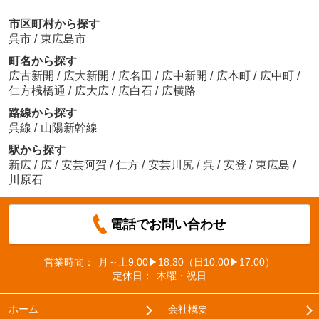
市区町村から探す
呉市
/
東広島市
町名から探す
広古新開
/
広大新開
/
広名田
/
広中新開
/
広本町
/
広中町
/
仁方桟橋通
/
広大広
/
広白石
/
広横路
路線から探す
呉線
/
山陽新幹線
駅から探す
新広
/
広
/
安芸阿賀
/
仁方
/
安芸川尻
/
呉
/
安登
/
東広島
/
川原石
電話でお問い合わせ
営業時間：
月～土9:00▶18:30（日10:00▶17:00）
定休日：
木曜・祝日
ホーム
会社概要