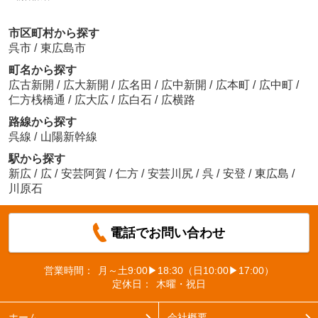
市区町村から探す
呉市
/
東広島市
町名から探す
広古新開
/
広大新開
/
広名田
/
広中新開
/
広本町
/
広中町
/
仁方桟橋通
/
広大広
/
広白石
/
広横路
路線から探す
呉線
/
山陽新幹線
駅から探す
新広
/
広
/
安芸阿賀
/
仁方
/
安芸川尻
/
呉
/
安登
/
東広島
/
川原石
電話でお問い合わせ
営業時間：
月～土9:00▶18:30（日10:00▶17:00）
定休日：
木曜・祝日
ホーム
会社概要