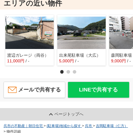
エリアの近い物件
渡辺ガレージ（両谷）
出来尾駐車場（大広）
森岡駐車場
11,000
円
/ -
5,000
円
/ -
9,000
円
/ -
メールで共有する
LINEで共有する
ページトップへ
呉市の不動産｜朝日住宅
>
(駐車場)地域から探す
>
呉市
>
吉岡駐車場（仁方）
>
物件詳細