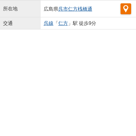
所在地
広島県
呉市
仁方桟橋通
交通
呉線
「
仁方
」駅 徒歩9分