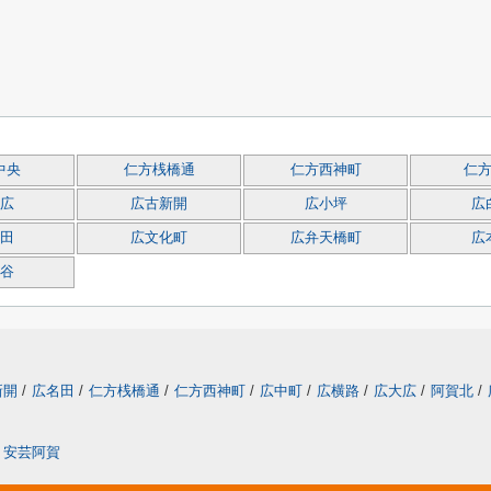
中央
仁方桟橋通
仁方西神町
仁
広
広古新開
広小坪
広
田
広文化町
広弁天橋町
広
谷
新開
/
広名田
/
仁方桟橋通
/
仁方西神町
/
広中町
/
広横路
/
広大広
/
阿賀北
/
安芸阿賀