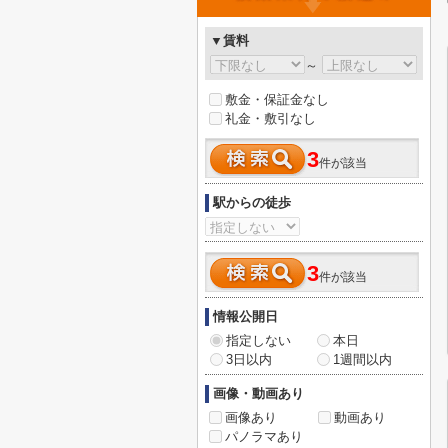
▼賃料
～
敷金・保証金なし
礼金・敷引なし
3
件が該当
駅からの徒歩
3
件が該当
情報公開日
指定しない
本日
3日以内
1週間以内
画像・動画あり
画像あり
動画あり
パノラマあり