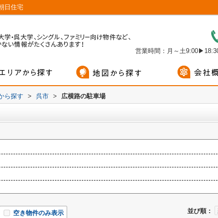
朝日住宅
営業時間：月～土9:00▶18:30
域から探す
>
呉市
>
広横路の駐車場
並び順：
空き物件のみ表示