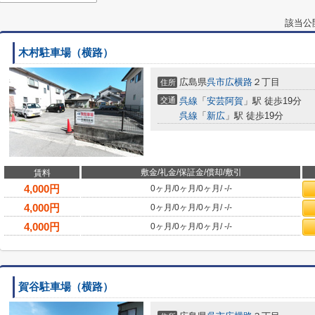
該当公
木村駐車場（横路）
広島県
呉市
広横路
２丁目
住所
交通
呉線
「
安芸阿賀
」駅 徒歩19分
呉線
「
新広
」駅 徒歩19分
敷金/礼金/保証金/償却/敷引
賃料
4,000
円
0ヶ月
/
0ヶ月
/
0ヶ月
/
-
/
-
4,000
円
0ヶ月
/
0ヶ月
/
0ヶ月
/
-
/
-
4,000
円
0ヶ月
/
0ヶ月
/
0ヶ月
/
-
/
-
賀谷駐車場（横路）