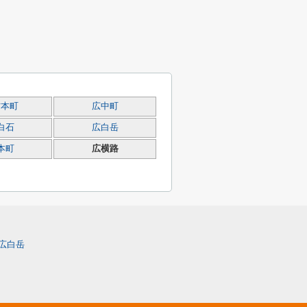
方本町
広中町
白石
広白岳
本町
広横路
広白岳