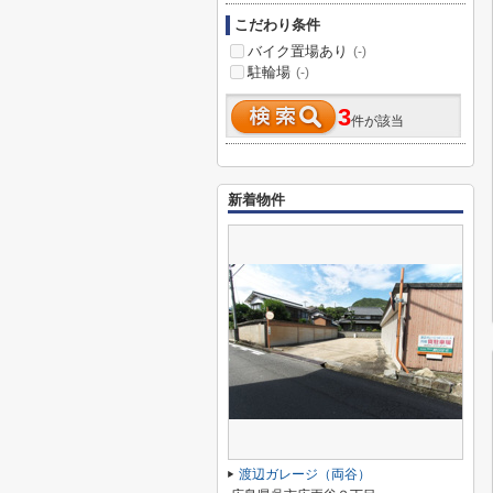
こだわり条件
バイク置場あり
(-)
駐輪場
(-)
3
件が該当
新着物件
渡辺ガレージ（両谷）