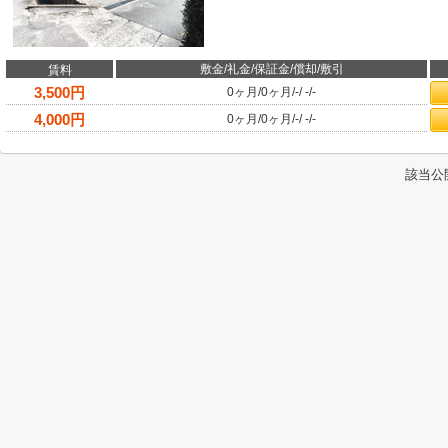
敷金/礼金/保証金/償却/敷引
賃料
3,500
円
0ヶ月
/
0ヶ月
/
-
/
-
/
-
4,000
円
0ヶ月
/
0ヶ月
/
-
/
-
/
-
該当公