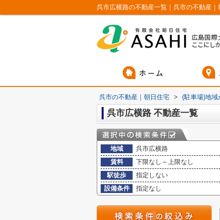
呉市広横路の不動産一覧｜呉市の不動産｜
呉市の不動産｜朝日住宅
>
(駐車場)地
呉市広横路 不動産一覧
地域
呉市広横路
賃料
下限なし～上限なし
駅徒歩
指定しない
設備条件
指定なし