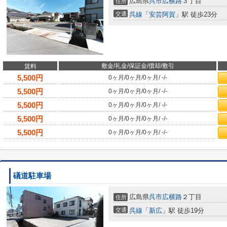
広島県
呉市
広横路
３丁目
住所
交通
呉線
「
安芸阿賀
」駅 徒歩23分
敷金/礼金/保証金/償却/敷引
賃料
5,500
円
0ヶ月
/
0ヶ月
/
0ヶ月
/
-
/
-
5,500
円
0ヶ月
/
0ヶ月
/
0ヶ月
/
-
/
-
5,500
円
0ヶ月
/
0ヶ月
/
0ヶ月
/
-
/
-
5,500
円
0ヶ月
/
0ヶ月
/
0ヶ月
/
-
/
-
5,500
円
0ヶ月
/
0ヶ月
/
0ヶ月
/
-
/
-
礒道駐車場
広島県
呉市
広横路
２丁目
住所
交通
呉線
「
新広
」駅 徒歩19分