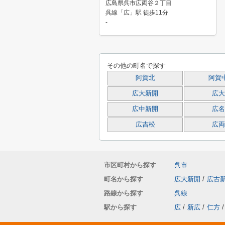
広島県呉市広両谷２丁目
呉線「広」駅 徒歩11分
-
その他の町名で探す
阿賀北
阿賀
広大新開
広大
広中新開
広名
広吉松
広両
市区町村から探す
呉市
町名から探す
広大新開
/
広古
路線から探す
呉線
駅から探す
広
/
新広
/
仁方
/