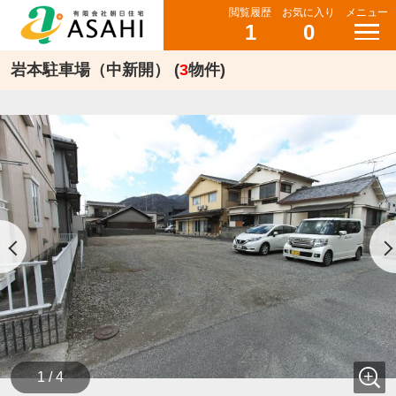
閲覧履歴
お気に入り
メニュー
1
0
岩本駐車場（中新開） (
3
物件)
1 / 4