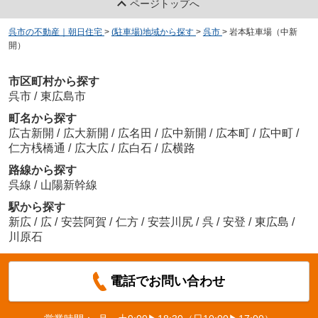
ページトップへ
呉市の不動産｜朝日住宅
>
(駐車場)地域から探す
>
呉市
>
岩本駐車場（中新
開）
市区町村から探す
呉市
/
東広島市
町名から探す
広古新開
/
広大新開
/
広名田
/
広中新開
/
広本町
/
広中町
/
仁方桟橋通
/
広大広
/
広白石
/
広横路
路線から探す
呉線
/
山陽新幹線
駅から探す
新広
/
広
/
安芸阿賀
/
仁方
/
安芸川尻
/
呉
/
安登
/
東広島
/
川原石
電話でお問い合わせ