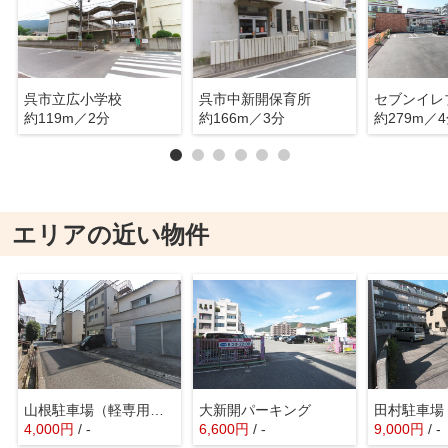
呉市立広小学校
呉市中新開保育所
約119m／2分
約166m／3分
約279m／
エリアの近い物件
山根駐車場（軽専用駐車場）
大新開パーキング
田村駐車場
4,000
円
/ -
6,600
円
/ -
9,000
円
/ -