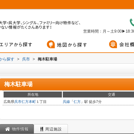
営業時間：月～土9:00▶18:30
域から探す
>
呉市
>
梅木駐車場
梅木駐車場
所在地
交通
広島県
呉市
仁方本町
１丁目
呉線
「
仁方
」駅 徒歩7分
物件情報
周辺施設