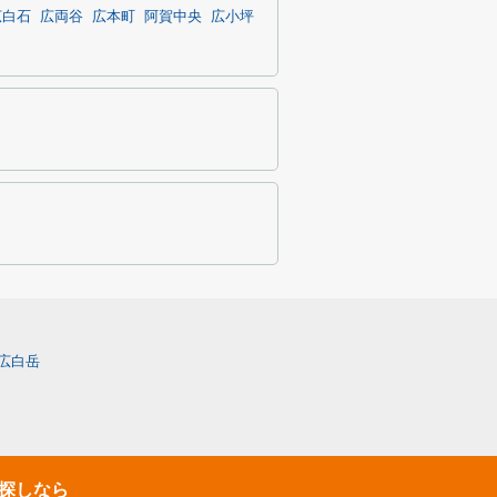
広白石
広両谷
広本町
阿賀中央
広小坪
広白岳
探しなら