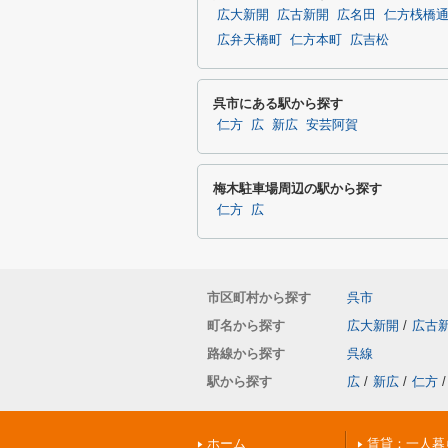
広大新開
広古新開
広名田
仁方桟橋
広弁天橋町
仁方本町
広吉松
呉市にある駅から探す
仁方
広
新広
安芸阿賀
梅木駐車場周辺の駅から探す
仁方
広
市区町村から探す
呉市
町名から探す
広大新開
/
広古
路線から探す
呉線
駅から探す
広
/
新広
/
仁方
/
ホーム
賃貸：一人暮