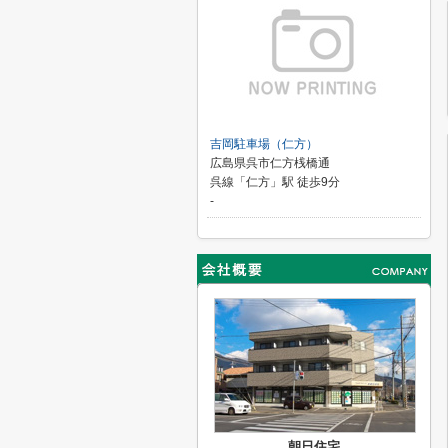
吉岡駐車場（仁方）
広島県呉市仁方桟橋通
呉線「仁方」駅 徒歩9分
-
朝日住宅