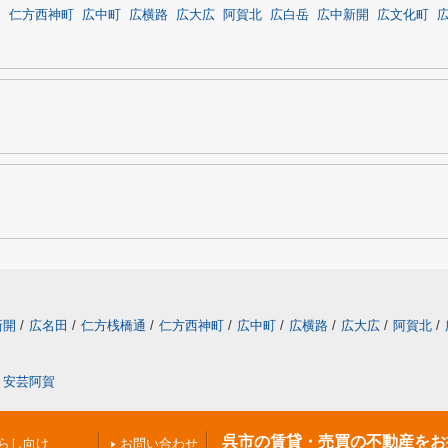
通
仁方西神町
広中町
広横路
広大広
阿賀北
広白岳
広中新開
広文化町
新開
/
広名田
/
仁方桟橋通
/
仁方西神町
/
広中町
/
広横路
/
広大広
/
阿賀北
/
安芸阿賀
呉市の賃貸・売買の不動産をお
らし向け
お問い合わせ