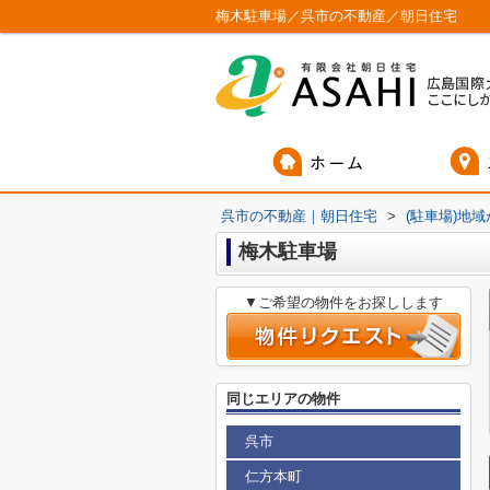
梅木駐車場／呉市の不動産／朝日住宅
呉市の不動産｜朝日住宅
>
(駐車場)地
梅木駐車場
▼ご希望の物件をお探しします
同じエリアの物件
呉市
仁方本町