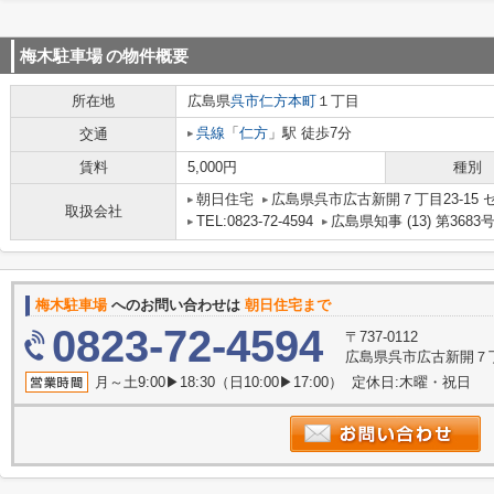
梅木駐車場
の物件概要
所在地
広島県
呉市
仁方本町
１丁目
呉線
「
仁方
」駅 徒歩7分
交通
賃料
5,000円
種別
朝日住宅
広島県呉市広古新開７丁目23-15 
取扱会社
TEL:0823-72-4594
広島県知事 (13) 第3683
梅木駐車場
へのお問い合わせは
朝日住宅まで
0823-72-4594
〒737-0112
広島県呉市広古新開７丁目
月～土9:00▶18:30（日10:00▶17:00） 定休日:木曜・祝日