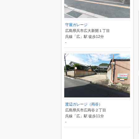
守屋ガレージ
広島県呉市広大新開１丁目
呉線「広」駅 徒歩12分
-
渡辺ガレージ（両谷）
広島県呉市広両谷２丁目
呉線「広」駅 徒歩11分
-