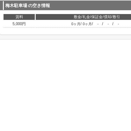
梅木駐車場
の空き情報
賃料
敷金/礼金/保証金/償却/敷引
5,000円
/
/
/
/
0ヶ月
0ヶ月
-
-
-