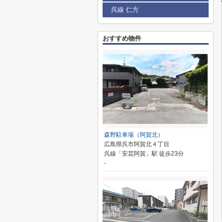
呉線 仁方
おすすめ物件
森野駐車場（阿賀北）
広島県呉市阿賀北４丁目
呉線「安芸阿賀」駅 徒歩23分
-