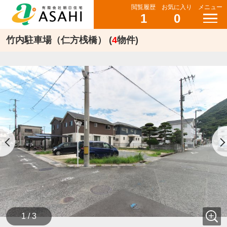
閲覧履歴
お気に入り
メニュー
1
0
竹内駐車場（仁方桟橋） (
4
物件)
1 / 3