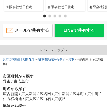
有限会社朝日住宅
有限会社朝日住宅
有限会社
メールで共有する
LINEで共有する
ページトップへ
呉市の不動産｜朝日住宅
>
(駐車場)地域から探す
>
呉市
>
竹内駐車場（仁方桟
橋）
市区町村から探す
呉市
/
東広島市
町名から探す
広古新開
/
広大新開
/
広名田
/
広中新開
/
広本町
/
広中町
/
仁方桟橋通
/
広大広
/
広白石
/
広横路
路線から探す