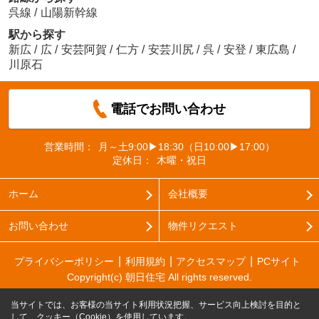
呉線
/
山陽新幹線
駅から探す
新広
/
広
/
安芸阿賀
/
仁方
/
安芸川尻
/
呉
/
安登
/
東広島
/
川原石
電話でお問い合わせ
営業時間：
月～土9:00▶18:30（日10:00▶17:00）
定休日：
木曜・祝日
ホーム
会社概要
お問い合わせ
物件リクエスト
プライバシーポリシー
利用規約
アクセスマップ
PCサイト
Copyright(c) 朝日住宅 All rights reserved.
当サイトでは、お客様の当サイト利用状況把握、サービス向上検討を目的と
して、クッキー（Cookie）を使用しています。