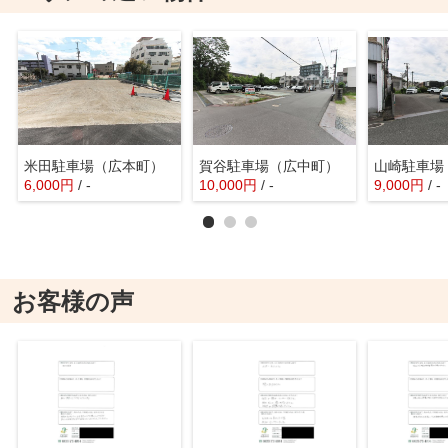
米田駐車場（広本町）
賀谷駐車場（広中町）
山崎駐車場
6,000
円
/ -
10,000
円
/ -
9,000
円
/ -
お客様の声