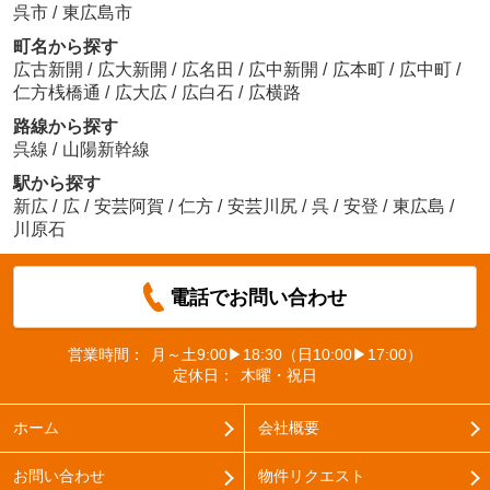
呉市
/
東広島市
町名から探す
広古新開
/
広大新開
/
広名田
/
広中新開
/
広本町
/
広中町
/
仁方桟橋通
/
広大広
/
広白石
/
広横路
路線から探す
呉線
/
山陽新幹線
駅から探す
新広
/
広
/
安芸阿賀
/
仁方
/
安芸川尻
/
呉
/
安登
/
東広島
/
川原石
電話でお問い合わせ
営業時間：
月～土9:00▶18:30（日10:00▶17:00）
定休日：
木曜・祝日
ホーム
会社概要
お問い合わせ
物件リクエスト