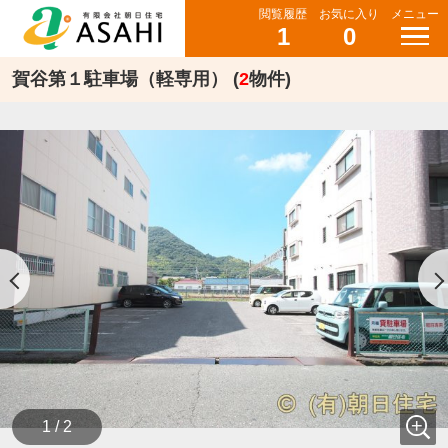
閲覧履歴
お気に入り
メニュー
1
0
賀谷第１駐車場（軽専用） (
2
物件)
1 / 2