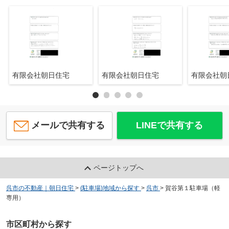
有限会社朝日住宅
有限会社朝日住宅
有限会社
メールで共有する
LINEで共有する
ページトップへ
呉市の不動産｜朝日住宅
>
(駐車場)地域から探す
>
呉市
>
賀谷第１駐車場（軽
専用）
市区町村から探す