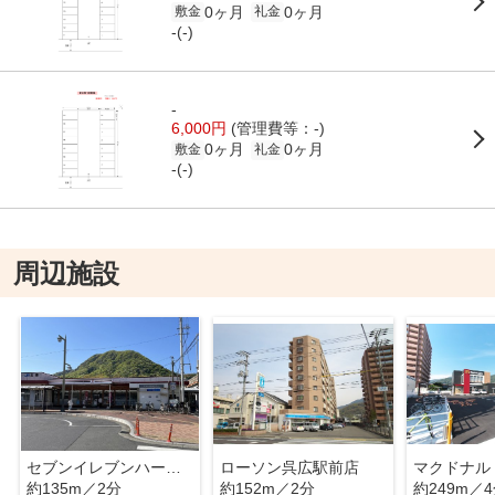
0ヶ月
0ヶ月
敷金
礼金
-(-)
-
6,000円
(管理費等：-)
0ヶ月
0ヶ月
敷金
礼金
-(-)
周辺施設
セブンイレブンハートインＪＲ広駅店
ローソン呉広駅前店
約135m／2分
約152m／2分
約249m／