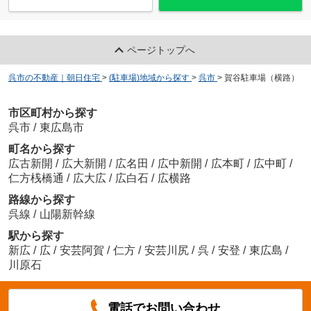
ページトップへ
呉市の不動産｜朝日住宅
>
(駐車場)地域から探す
>
呉市
>
賀谷駐車場（横路）
市区町村から探す
呉市
/
東広島市
町名から探す
広古新開
/
広大新開
/
広名田
/
広中新開
/
広本町
/
広中町
/
仁方桟橋通
/
広大広
/
広白石
/
広横路
路線から探す
呉線
/
山陽新幹線
駅から探す
新広
/
広
/
安芸阿賀
/
仁方
/
安芸川尻
/
呉
/
安登
/
東広島
/
川原石
電話でお問い合わせ