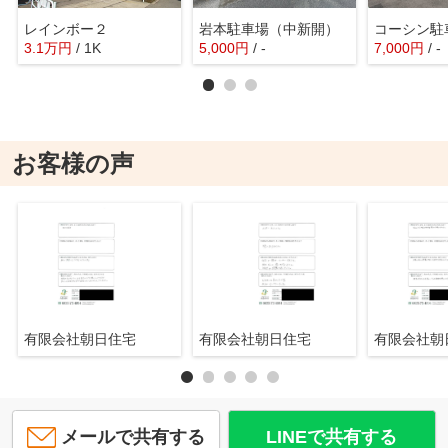
レインボー２
岩本駐車場（中新開）
コーシン駐
3.1
万
円
/ 1K
5,000
円
/ -
7,000
円
/ -
お客様の声
有限会社朝日住宅
有限会社朝日住宅
有限会社
メールで共有する
LINEで共有する