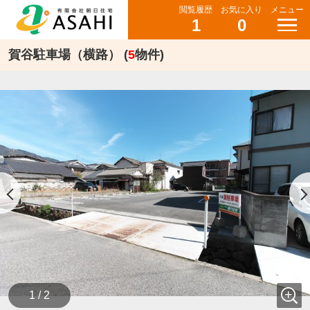
閲覧履歴
お気に入り
メニュー
1
0
賀谷駐車場（横路） (
5
物件)
1 / 2