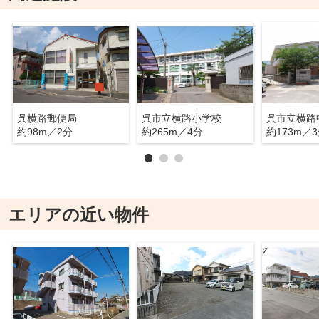
呉横路郵便局
呉市立横路小学校
呉市立横路
約98m／2分
約265m／4分
約173m／
エリアの近い物件