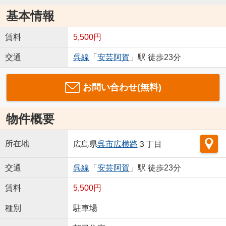
基本情報
賃料
5,500円
交通
呉線
「
安芸阿賀
」駅 徒歩23分
お問い合わせ(無料)
物件概要
所在地
広島県
呉市
広横路
３丁目
交通
呉線
「
安芸阿賀
」駅 徒歩23分
賃料
5,500円
種別
駐車場