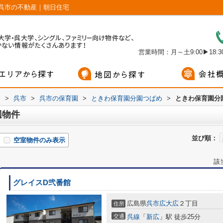
呉市の不動産｜朝日住宅
営業時間：月～土9:00▶18:30
内
>
呉市
>
呉市の保育園
>
ときわ保育園分園つばめ
>
ときわ保育園分
辺物件
並び順：
空室物件のみ表示
該
グレイスD弐番館
広島県
呉市
広大広
２丁目
住所
交通
呉線
「
新広
」駅 徒歩25分