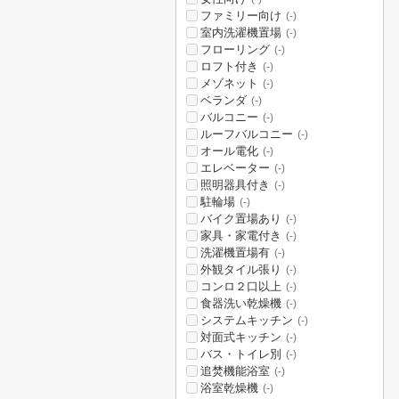
ファミリー向け
(-)
室内洗濯機置場
(-)
フローリング
(-)
ロフト付き
(-)
メゾネット
(-)
ベランダ
(-)
バルコニー
(-)
ルーフバルコニー
(-)
オール電化
(-)
エレベーター
(-)
照明器具付き
(-)
駐輪場
(-)
バイク置場あり
(-)
家具・家電付き
(-)
洗濯機置場有
(-)
外観タイル張り
(-)
コンロ２口以上
(-)
食器洗い乾燥機
(-)
システムキッチン
(-)
対面式キッチン
(-)
バス・トイレ別
(-)
追焚機能浴室
(-)
浴室乾燥機
(-)