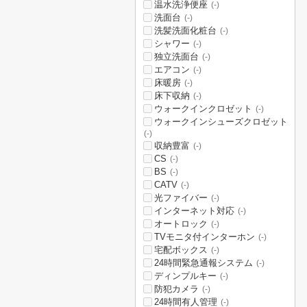
温水洗浄便座
(-)
洗面台
(-)
洗髪洗面化粧台
(-)
シャワー
(-)
独立洗面台
(-)
エアコン
(-)
床暖房
(-)
床下収納
(-)
ウォークインクロゼット
(-)
ウォークインシューズクロゼット
(-)
収納豊富
(-)
CS
(-)
BS
(-)
CATV
(-)
光ファイバー
(-)
インターネット対応
(-)
オートロック
(-)
TVモニタ付インターホン
(-)
宅配ボックス
(-)
24時間緊急通報システム
(-)
ディンプルキー
(-)
防犯カメラ
(-)
24時間有人管理
(-)