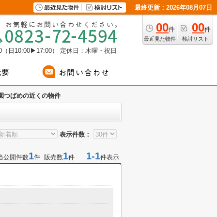
最終更新：2026年08月07日
00
00
件
件
最近見た物件
検討リスト
（日10:00▶17:00）
定休日：木曜・祝日
園つばめの近くの物件
表示件数：
1
1
1-1
当公開件数
件 販売数
件
件表示