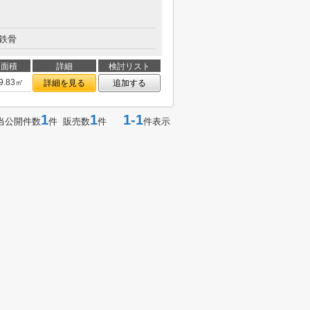
鉄骨
面積
詳細
検討リスト
9.83㎡
詳細を見る
追加する
1
1
1-1
当公開件数
件 販売数
件
件表示