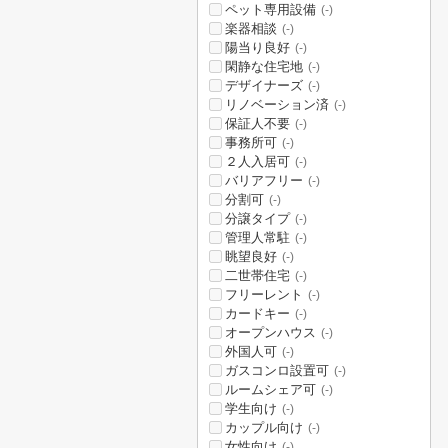
ペット専用設備
(-)
楽器相談
(-)
陽当り良好
(-)
閑静な住宅地
(-)
デザイナーズ
(-)
リノベーション済
(-)
保証人不要
(-)
事務所可
(-)
２人入居可
(-)
バリアフリー
(-)
分割可
(-)
分譲タイプ
(-)
管理人常駐
(-)
眺望良好
(-)
二世帯住宅
(-)
フリーレント
(-)
カードキー
(-)
オープンハウス
(-)
外国人可
(-)
ガスコンロ設置可
(-)
ルームシェア可
(-)
学生向け
(-)
カップル向け
(-)
女性向け
(-)