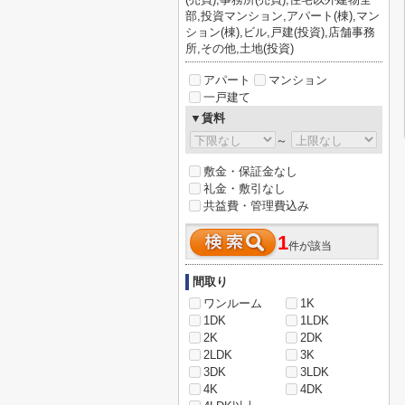
部,投資マンション,アパート(棟),マン
ション(棟),ビル,戸建(投資),店舗事務
所,その他,土地(投資)
アパート
マンション
一戸建て
▼賃料
～
敷金・保証金なし
礼金・敷引なし
共益費・管理費込み
1
件が該当
間取り
ワンルーム
1K
1DK
1LDK
2K
2DK
2LDK
3K
3DK
3LDK
4K
4DK