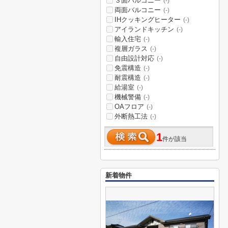
３面バルコニー
(-)
両面バルコニー
(-)
IHクッキングヒーター
(-)
アイランドキッチン
(-)
輸入住宅
(-)
複層ガラス
(-)
自由設計対応
(-)
免震構造
(-)
耐震構造
(-)
給湯室
(-)
機械警備
(-)
OAフロア
(-)
外断熱工法
(-)
1
件が該当
新着物件