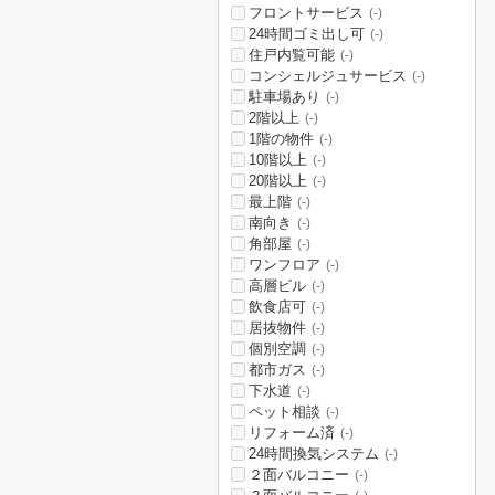
フロントサービス
(-)
24時間ゴミ出し可
(-)
住戸内覧可能
(-)
コンシェルジュサービス
(-)
駐車場あり
(-)
2階以上
(-)
1階の物件
(-)
10階以上
(-)
20階以上
(-)
最上階
(-)
南向き
(-)
角部屋
(-)
ワンフロア
(-)
高層ビル
(-)
飲食店可
(-)
居抜物件
(-)
個別空調
(-)
都市ガス
(-)
下水道
(-)
ペット相談
(-)
リフォーム済
(-)
24時間換気システム
(-)
２面バルコニー
(-)