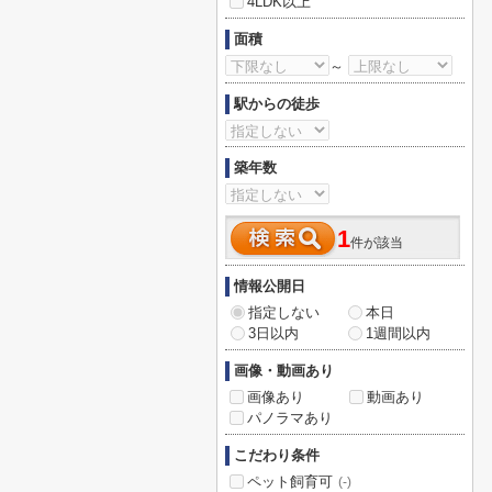
4LDK以上
面積
～
駅からの徒歩
築年数
1
件が該当
情報公開日
指定しない
本日
3日以内
1週間以内
画像・動画あり
画像あり
動画あり
パノラマあり
こだわり条件
ペット飼育可
(-)