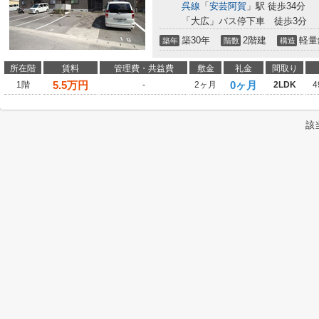
呉線
「
安芸阿賀
」駅 徒歩34分
「大広」バス停下車 徒歩3分
築30年
2階建
軽量
築年
階数
構造
所在階
賃料
管理費・共益費
敷金
礼金
間取り
5.5
万円
0ヶ月
1階
-
2ヶ月
2LDK
4
該