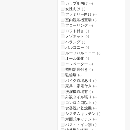
カップル向け
(-)
女性向け
(-)
ファミリー向け
(-)
室内洗濯機置場
(-)
フローリング
(-)
ロフト付き
(-)
メゾネット
(-)
ベランダ
(-)
バルコニー
(-)
ルーフバルコニー
(-)
オール電化
(-)
エレベーター
(-)
照明器具付き
(-)
駐輪場
(-)
バイク置場あり
(-)
家具・家電付き
(-)
洗濯機置場有
(-)
外観タイル張り
(-)
コンロ２口以上
(-)
食器洗い乾燥機
(-)
システムキッチン
(-)
対面式キッチン
(-)
バス・トイレ別
(-)