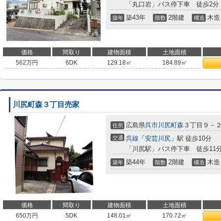
「丸口岩」バス停下車 徒歩2分
築43年
2階建
木造
築年
階数
構造
価格
間取り
建物面積
土地面積
562
万円
6DK
129.18㎡
184.89㎡
川尻町森３丁目売家
広島県
呉市
川尻町森
３丁目９－
住所
交通
呉線
「
安芸川尻
」駅 徒歩10分
「川尻駅」バス停下車 徒歩11
築44年
2階建
木造
築年
階数
構造
価格
間取り
建物面積
土地面積
650
万円
5DK
148.01㎡
170.72㎡