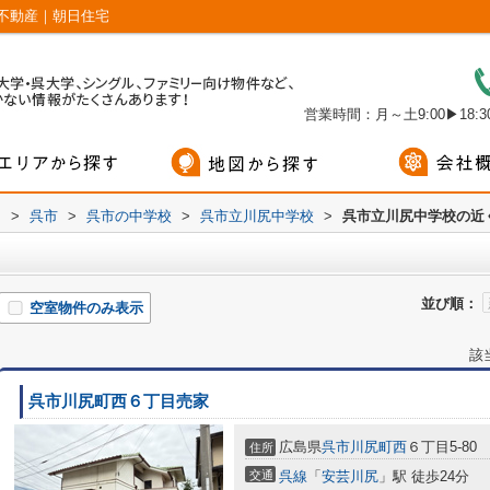
不動産｜朝日住宅
営業時間：月～土9:00▶18:30
内
>
呉市
>
呉市の中学校
>
呉市立川尻中学校
>
呉市立川尻中学校の近
並び順：
空室物件のみ表示
該
呉市川尻町西６丁目売家
広島県
呉市
川尻町西
６丁目5-80
住所
交通
呉線
「
安芸川尻
」駅 徒歩24分