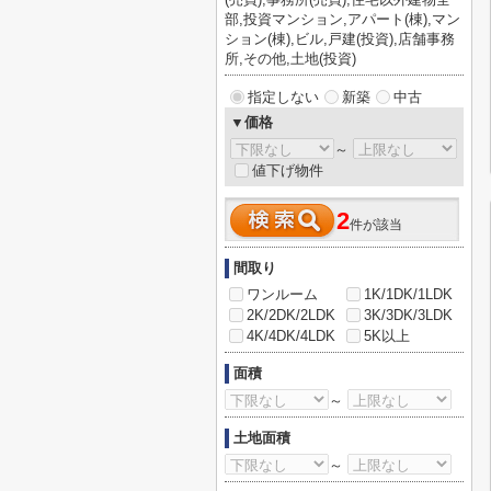
部,投資マンション,アパート(棟),マン
ション(棟),ビル,戸建(投資),店舗事務
所,その他,土地(投資)
指定しない
新築
中古
▼価格
～
値下げ物件
2
件が該当
間取り
ワンルーム
1K/1DK/1LDK
2K/2DK/2LDK
3K/3DK/3LDK
4K/4DK/4LDK
5K以上
面積
～
土地面積
～