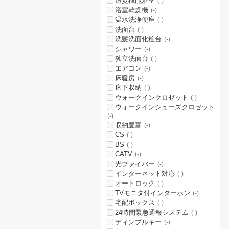
追焚機能浴室
(-)
浴室乾燥機
(-)
温水洗浄便座
(-)
洗面台
(-)
洗髪洗面化粧台
(-)
シャワー
(-)
独立洗面台
(-)
エアコン
(-)
床暖房
(-)
床下収納
(-)
ウォークインクロゼット
(-)
ウォークインシューズクロゼット
(-)
収納豊富
(-)
CS
(-)
BS
(-)
CATV
(-)
光ファイバー
(-)
インターネット対応
(-)
オートロック
(-)
TVモニタ付インターホン
(-)
宅配ボックス
(-)
24時間緊急通報システム
(-)
ディンプルキー
(-)