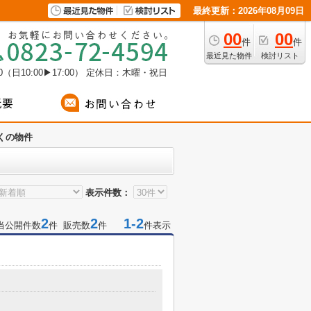
最終更新：2026年08月09日
00
00
件
件
最近見た物件
検討リスト
（日10:00▶17:00）
定休日：木曜・祝日
くの物件
表示件数：
2
2
1-2
当公開件数
件 販売数
件
件表示