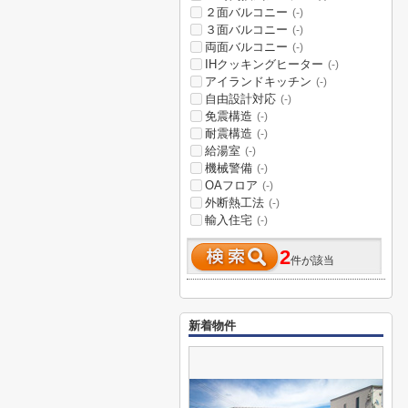
２面バルコニー
(-)
３面バルコニー
(-)
両面バルコニー
(-)
IHクッキングヒーター
(-)
アイランドキッチン
(-)
自由設計対応
(-)
免震構造
(-)
耐震構造
(-)
給湯室
(-)
機械警備
(-)
OAフロア
(-)
外断熱工法
(-)
輸入住宅
(-)
2
件が該当
新着物件