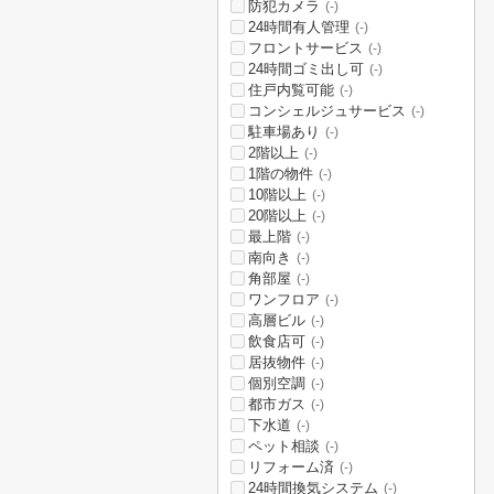
防犯カメラ
(-)
24時間有人管理
(-)
フロントサービス
(-)
24時間ゴミ出し可
(-)
住戸内覧可能
(-)
コンシェルジュサービス
(-)
駐車場あり
(-)
2階以上
(-)
1階の物件
(-)
10階以上
(-)
20階以上
(-)
最上階
(-)
南向き
(-)
角部屋
(-)
ワンフロア
(-)
高層ビル
(-)
飲食店可
(-)
居抜物件
(-)
個別空調
(-)
都市ガス
(-)
下水道
(-)
ペット相談
(-)
リフォーム済
(-)
24時間換気システム
(-)