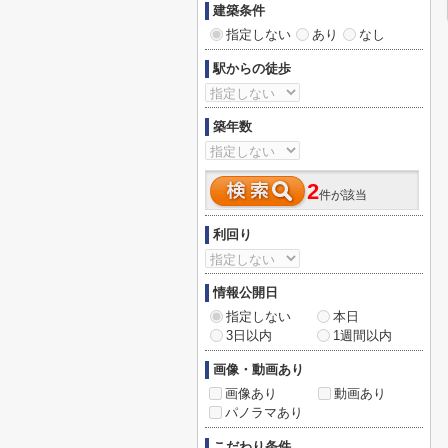
建築条件
指定しない
あり
なし
駅からの徒歩
築年数
2
件が該当
利回り
情報公開日
指定しない
本日
3日以内
1週間以内
画像・動画あり
画像あり
動画あり
パノラマあり
こだわり条件