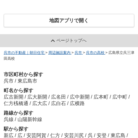
地図アプリで開く
ページトップへ
呉市の不動産｜朝日住宅
>
周辺施設案内
>
呉市
>
呉市の高校
>
広島県立呉三津
田高校
市区町村から探す
呉市
/
東広島市
町名から探す
広古新開
/
広大新開
/
広名田
/
広中新開
/
広本町
/
広中町
/
仁方桟橋通
/
広大広
/
広白石
/
広横路
路線から探す
呉線
/
山陽新幹線
駅から探す
新広
/
広
/
安芸阿賀
/
仁方
/
安芸川尻
/
呉
/
安登
/
東広島
/