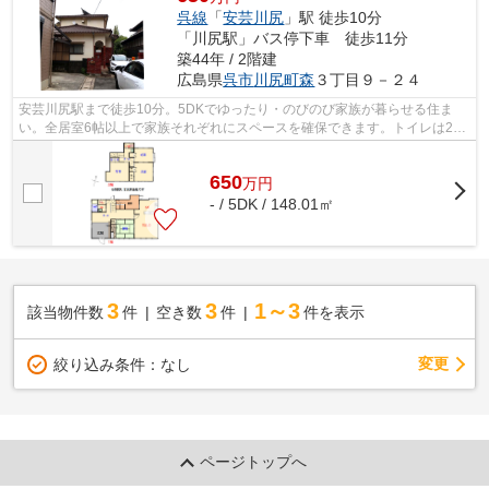
呉線
「
安芸川尻
」駅 徒歩10分
「川尻駅」バス停下車 徒歩11分
築44年 / 2階建
広島県
呉市
川尻町森
３丁目９－２４
安芸川尻駅まで徒歩10分。5DKでゆったり・のびのび家族が暮らせる住ま
い。全居室6帖以上で家族それぞれにスペースを確保できます。トイレは2か
所あり安心です。1階に物干し場があり家...
650
万
円
- / 5DK / 148.01㎡
3
3
1～3
該当物件数
件
空き数
件
件を表示
変更
絞り込み条件：
なし
ページトップへ