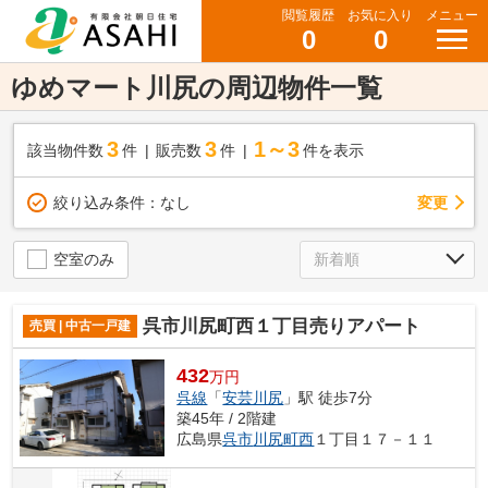
閲覧履歴
お気に入り
メニュー
0
0
ゆめマート川尻の周辺物件一覧
3
3
1～3
該当物件数
件
販売数
件
件を表示
変更
絞り込み条件：
なし
空室のみ
呉市川尻町西１丁目売りアパート
売買 | 中古一戸建
432
万円
呉線
「
安芸川尻
」駅 徒歩7分
築45年 / 2階建
広島県
呉市
川尻町西
１丁目１７－１１