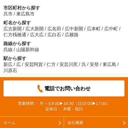
市区町村から探す
呉市
/
東広島市
町名から探す
広古新開
/
広大新開
/
広名田
/
広中新開
/
広本町
/
広中町
/
仁方桟橋通
/
広大広
/
広白石
/
広横路
路線から探す
呉線
/
山陽新幹線
駅から探す
新広
/
広
/
安芸阿賀
/
仁方
/
安芸川尻
/
呉
/
安登
/
東広島
/
川原石
電話でお問い合わせ
営業時間：
月～土9:00▶18:30（日10:00▶17:00）
定休日：
木曜・祝日
ホーム
会社概要