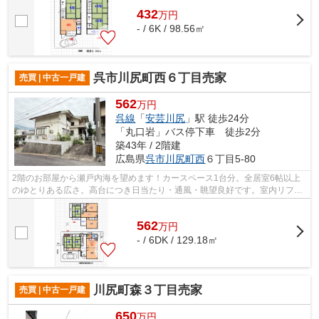
432
万
円
- / 6K / 98.56㎡
呉市川尻町西６丁目売家
売買 | 中古一戸建
562
万円
呉線
「
安芸川尻
」駅 徒歩24分
「丸口岩」バス停下車 徒歩2分
築43年 / 2階建
広島県
呉市
川尻町西
６丁目5-80
2階のお部屋から瀬戸内海を望めます！カースペース1台分。全居室6帖以上
のゆとりある広さ。高台につき日当たり・通風・眺望良好です。室内リフォ
ームのご提案もいたします。
562
万
円
- / 6DK / 129.18㎡
川尻町森３丁目売家
売買 | 中古一戸建
650
万円