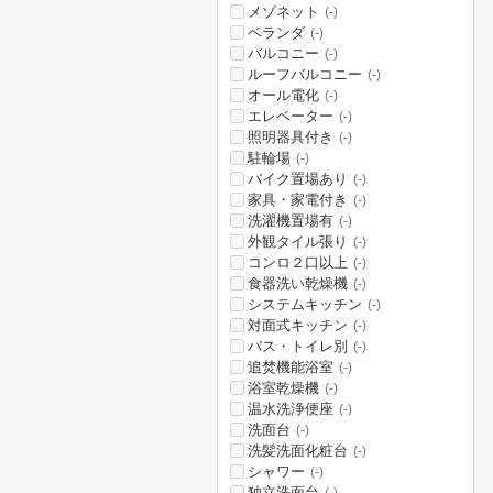
メゾネット
(-)
ベランダ
(-)
バルコニー
(-)
ルーフバルコニー
(-)
オール電化
(-)
エレベーター
(-)
照明器具付き
(-)
駐輪場
(-)
バイク置場あり
(-)
家具・家電付き
(-)
洗濯機置場有
(-)
外観タイル張り
(-)
コンロ２口以上
(-)
食器洗い乾燥機
(-)
システムキッチン
(-)
対面式キッチン
(-)
バス・トイレ別
(-)
追焚機能浴室
(-)
浴室乾燥機
(-)
温水洗浄便座
(-)
洗面台
(-)
洗髪洗面化粧台
(-)
シャワー
(-)
独立洗面台