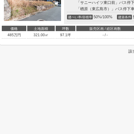
「サニーハイツ東口前」バス停下
「楢原（東広島市）」バス停下車
50%/100%
建ぺい率/容積率
建築条件
価格
土地面積
坪数
販売区画 / 総区画数
485
万円
321.00㎡
97.1坪
- / -
該