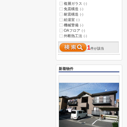
複層ガラス
(-)
免震構造
(-)
耐震構造
(-)
給湯室
(-)
機械警備
(-)
OAフロア
(-)
外断熱工法
(-)
1
件が該当
新着物件