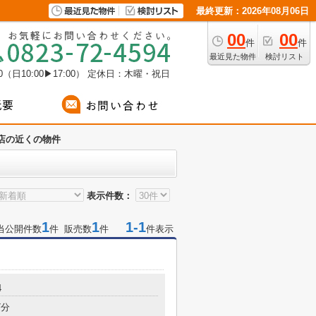
最終更新：2026年08月06日
00
00
件
件
最近見た物件
検討リスト
（日10:00▶17:00）
定休日：木曜・祝日
店の近くの物件
表示件数：
1
1
1-1
当公開件数
件 販売数
件
件表示
4
7分