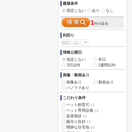
建築条件
指定しない
あり
なし
1
件が該当
利回り
情報公開日
指定しない
本日
3日以内
1週間以内
画像・動画あり
画像あり
動画あり
パノラマあり
こだわり条件
ペット飼育可
(-)
ペット専用設備
(-)
楽器相談
(-)
陽当り良好
(-)
閑静な住宅地
(-)