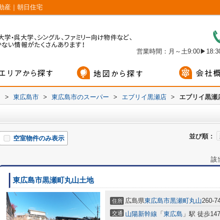
動産｜朝日住宅
営業時間：月～土9:00▶18:30
内
>
東広島市
>
東広島市のスーパー
>
エブリイ黒瀬店
>
エブリイ黒瀬
並び順：
空室物件のみ表示
該
東広島市黒瀬町丸山土地
広島県
東広島市
黒瀬町丸山
260-7
住所
交通
山陽新幹線
「
東広島
」駅 徒歩14