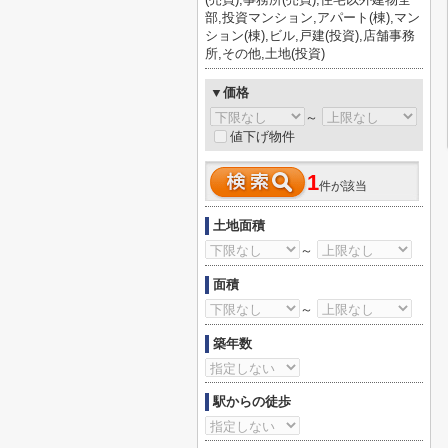
部,投資マンション,アパート(棟),マン
ション(棟),ビル,戸建(投資),店舗事務
所,その他,土地(投資)
▼価格
～
値下げ物件
1
件が該当
土地面積
～
面積
～
築年数
駅からの徒歩