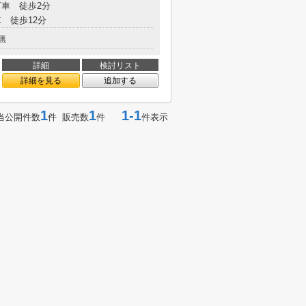
車 徒歩2分
 徒歩12分
無
詳細
検討リスト
詳細を見る
追加する
1
1
1-1
当公開件数
件 販売数
件
件表示