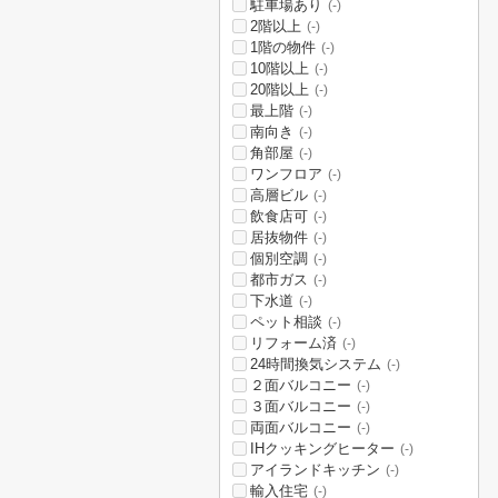
駐車場あり
(-)
2階以上
(-)
1階の物件
(-)
10階以上
(-)
20階以上
(-)
最上階
(-)
南向き
(-)
角部屋
(-)
ワンフロア
(-)
高層ビル
(-)
飲食店可
(-)
居抜物件
(-)
個別空調
(-)
都市ガス
(-)
下水道
(-)
ペット相談
(-)
リフォーム済
(-)
24時間換気システム
(-)
２面バルコニー
(-)
３面バルコニー
(-)
両面バルコニー
(-)
IHクッキングヒーター
(-)
アイランドキッチン
(-)
輸入住宅
(-)