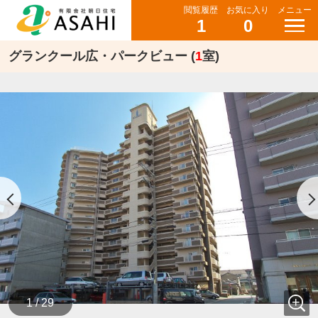
閲覧履歴
お気に入り
メニュー
1
0
グランクール広・パークビュー (
1
室)
1 / 29