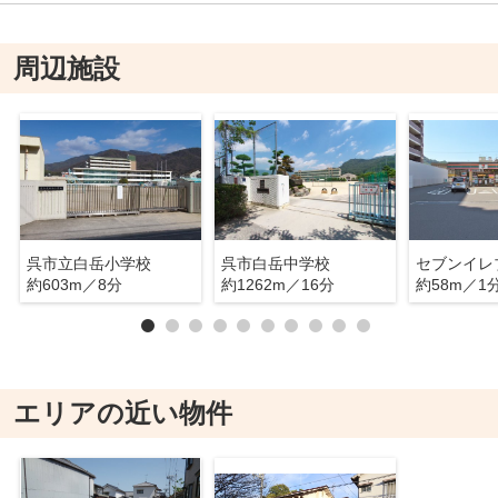
周辺施設
呉市立白岳小学校
呉市白岳中学校
約603m／8分
約1262m／16分
約58m／1
エリアの近い物件