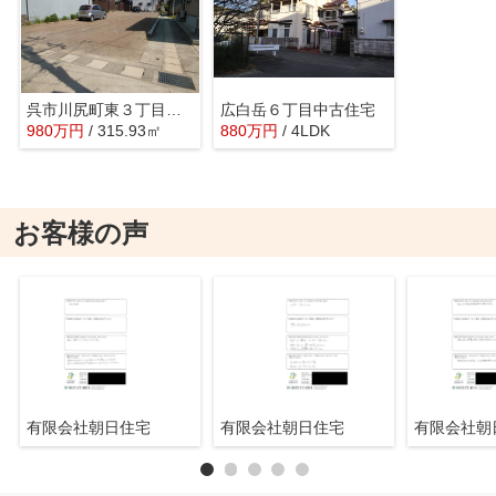
呉市川尻町東３丁目売地
広白岳６丁目中古住宅
980
万
円
/ 315.93㎡
880
万
円
/ 4LDK
お客様の声
有限会社朝日住宅
有限会社朝日住宅
有限会社