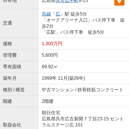
所在地
広島県
呉市
広中町
8-15
呉線
「
広
」駅 徒歩5分
「オークアリーナ入口」バス停下車 徒
交通
歩2分
「広駅」バス停下車 徒歩5分
価格
1,300万円
管理費
5,600円
専有面積
69.92㎡
築年月
1999年 11月(築26年)
種別 / 構造
中古マンション / 鉄骨鉄筋コンクリート
階建
2階建
朝日住宅
広島県呉市広古新開７丁目23-15 セント
取扱会社
ラルステージ広 101