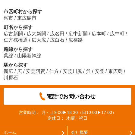
市区町村から探す
呉市
/
東広島市
町名から探す
広古新開
/
広大新開
/
広名田
/
広中新開
/
広本町
/
広中町
/
仁方桟橋通
/
広大広
/
広白石
/
広横路
路線から探す
呉線
/
山陽新幹線
駅から探す
新広
/
広
/
安芸阿賀
/
仁方
/
安芸川尻
/
呉
/
安登
/
東広島
/
川原石
電話でお問い合わせ
営業時間：
月～土9:00▶18:30（日10:00▶17:00）
定休日：
木曜・祝日
ホーム
会社概要