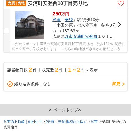
安浦町安登西10丁目売り地
売買 | 売地
250
万
円
呉線
「
安登
」駅 徒歩13分
「小田の原」バス停下車 徒歩3分
- / - / 187.63㎡
広島県
呉市
安浦町安登西
１０丁目16－38
こだわりポイント満載の安浦町安登西10丁目売り地。徒歩13分の場所に
呉市立安登小学校があります。こちらの角地は空き巣が心配だという方
も安心です。土地売買に関するお悩みは、朝日...
2
2
1～2
該当物件数
件
販売数
件
件を表示
変更
絞り込み条件：
なし
ページトップへ
呉市の不動産｜朝日住宅
>
(売買・投資)地域から探す
>
呉市
>
安浦町安登西の
売買物件