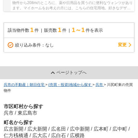
物件から208mのところに、薬や日用品を買うのに便利なウォンツがあり
ます。マイホームをお考えの方には、こちらの住宅用地。好きなデザイ
ンで好きな住まいが建てられる建築条件なし。...
1
1
1～1
該当物件数
件
販売数
件
件を表示
変更
絞り込み条件：
なし
ページトップへ
呉市の不動産｜朝日住宅
>
(売買・投資)地域から探す
>
呉市
>
川尻町東の売買
物件
市区町村から探す
呉市
/
東広島市
町名から探す
広古新開
/
広大新開
/
広名田
/
広中新開
/
広本町
/
広中町
/
仁方桟橋通
/
広大広
/
広白石
/
広横路