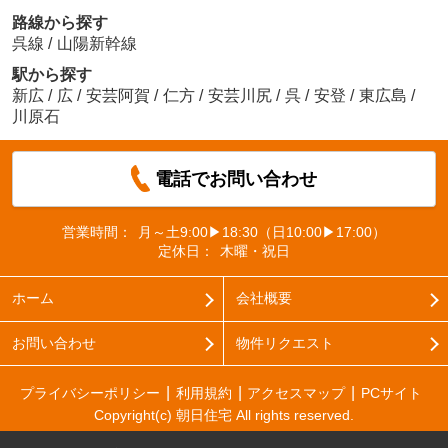
路線から探す
呉線
/
山陽新幹線
駅から探す
新広
/
広
/
安芸阿賀
/
仁方
/
安芸川尻
/
呉
/
安登
/
東広島
/
川原石
電話でお問い合わせ
営業時間：
月～土9:00▶18:30（日10:00▶17:00）
定休日：
木曜・祝日
ホーム
会社概要
お問い合わせ
物件リクエスト
プライバシーポリシー
利用規約
アクセスマップ
PCサイト
Copyright(c) 朝日住宅 All rights reserved.