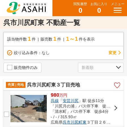
閲覧履歴
お気に入り
メニュー
0
0
呉市川尻町東 不動産一覧
1
1
1～1
該当物件数
件
販売数
件
件を表示
変更
絞り込み条件：
なし
販売物件のみ
呉市川尻町東３丁目売地
売買 | 売地
980
万
円
呉線
「
安芸川尻
」駅 徒歩11分
「川尻月の浦」バス停下車 徒歩3分
「清水町」バス停下車 徒歩4分
- / - / 315.93㎡
広島県
呉市
川尻町東
３丁目２６５２