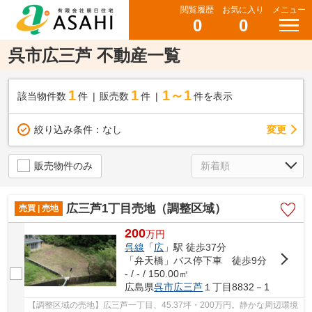
閲覧履歴
お気に入り
メニュー
0
0
呉市広三芦 不動産一覧
1
1
1～1
該当物件数
件
販売数
件
件を表示
変更
絞り込み条件：
なし
販売物件のみ
広三芦1丁目売地（調整区域）
売買 | 売地
200
万
円
呉線
「
広
」駅 徒歩37分
「弁天橋」バス停下車 徒歩9分
- / - / 150.00㎡
広島県
呉市
広三芦
１丁目8832－1
【調整区域の売地】広三芦一丁目、45.37坪・200万円。静かな周辺環境