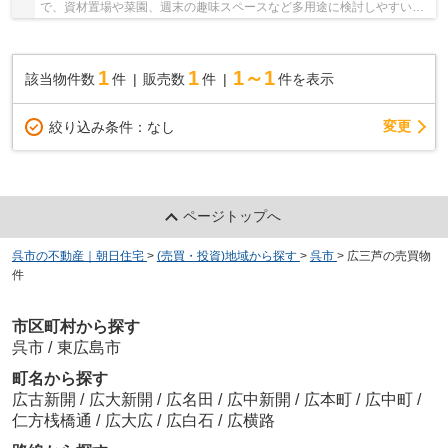
で、資材置場や菜園、週末の趣味スペースなど多用途に検討しやすい区
画です。弁天橋バス停徒歩9分、即引渡し可能。...
1
1
1～1
該当物件数
件
販売数
件
件を表示
変更
絞り込み条件：
なし
ページトップへ
呉市の不動産｜朝日住宅
>
(売買・投資)地域から探す
>
呉市
>
広三芦の売買物
件
市区町村から探す
呉市
/
東広島市
町名から探す
広古新開
/
広大新開
/
広名田
/
広中新開
/
広本町
/
広中町
/
仁方桟橋通
/
広大広
/
広白石
/
広横路