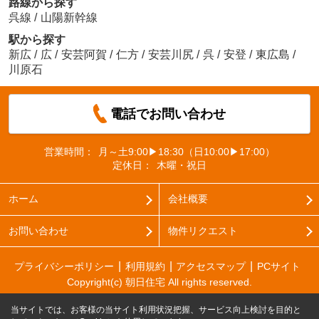
路線から探す
呉線
/
山陽新幹線
駅から探す
新広
/
広
/
安芸阿賀
/
仁方
/
安芸川尻
/
呉
/
安登
/
東広島
/
川原石
電話でお問い合わせ
営業時間：
月～土9:00▶18:30（日10:00▶17:00）
定休日：
木曜・祝日
ホーム
会社概要
お問い合わせ
物件リクエスト
プライバシーポリシー
利用規約
アクセスマップ
PCサイト
Copyright(c) 朝日住宅 All rights reserved.
当サイトでは、お客様の当サイト利用状況把握、サービス向上検討を目的と