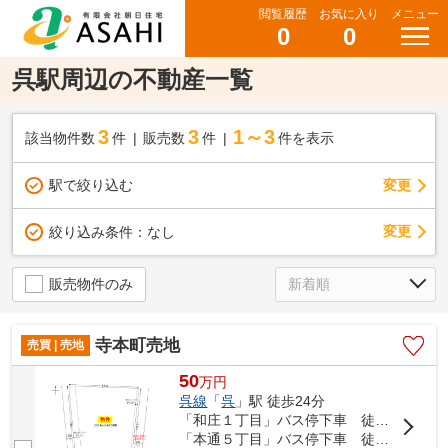
閲覧履歴
お気に入り
メニュー
0
0
呉駅周辺の不動産一覧
3
3
1～3
該当物件数
件
販売数
件
件を表示
駅で絞り込む
変更
変更
絞り込み条件：
なし
販売物件のみ
寺本町売地
売買 | 売地
50
万
円
呉線
「
呉
」駅 徒歩24分
「和庄１丁目」バス停下車 徒歩4分
「本通５丁目」バス停下車 徒歩4分