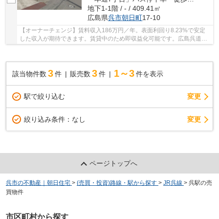
地下1-1階 / - / 409.41㎡
広島県
呉市
朝日町
17-10
【オーナーチェンジ】賃料収入186万円／年。表面利回り8.23%で安定
した収入が期待できます。賃貸中のため即収益化可能です。広島呉道路
呉ICまで車で4分、東広島呉道路阿賀ICまで車で7...
3
3
1～3
該当物件数
件
販売数
件
件を表示
駅で絞り込む
変更
変更
絞り込み条件：
なし
ページトップへ
呉市の不動産｜朝日住宅
>
(売買・投資)路線・駅から探す
>
JR呉線
>
呉駅の売
買物件
市区町村から探す