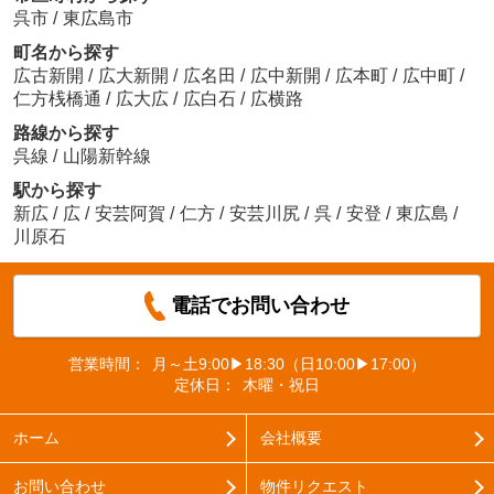
呉市
/
東広島市
町名から探す
広古新開
/
広大新開
/
広名田
/
広中新開
/
広本町
/
広中町
/
仁方桟橋通
/
広大広
/
広白石
/
広横路
路線から探す
呉線
/
山陽新幹線
駅から探す
新広
/
広
/
安芸阿賀
/
仁方
/
安芸川尻
/
呉
/
安登
/
東広島
/
川原石
電話でお問い合わせ
営業時間：
月～土9:00▶18:30（日10:00▶17:00）
定休日：
木曜・祝日
ホーム
会社概要
お問い合わせ
物件リクエスト