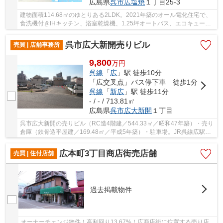
広島県
呉市
広塩焼
１丁目25-3
建物面積114.68㎡のゆとりある2LDK。2021年築のオール電化住宅で、
食洗機付きIHキッチン、浴室乾燥機、1.25坪オートバス、エコキュート
など、家事とくつろぎを支える設備が整っていま...
呉市広大新開売りビル
売買 | 店舗事務所
9,800
万
円
呉線
「
広
」駅 徒歩10分
「広交叉点」バス停下車 徒歩1分
呉線
「
新広
」駅 徒歩11分
- / - / 713.81㎡
広島県
呉市
広大新開
１丁目
呉市広大新開の売りビル（RC造4階建／544.33㎡／昭和47年築）・売り
倉庫（鉄骨造平屋建／169.48㎡／平成5年築）・駐車場。JR呉線広駅か
ら徒歩10分・新広駅徒歩11分、東広島呉道路阿賀I...
広本町3丁目商店街売店舗
売買 | 住付店舗
過去掲載物件
オーナーチェンジ物件！高利回り13.67%！広商店街に位置する売り店