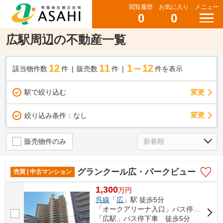
閲覧履歴
お気に入り
メニュー
0
0
広駅周辺の不動産一覧
12
11
1～12
該当物件数
件
販売数
件
件を表示
駅で絞り込む
変更
変更
絞り込み条件：
なし
販売物件のみ
グランクール広・パークビュー
売買 | 中古マンション
1,300
万
円
呉線
「
広
」駅 徒歩5分
「オークアリーナ入口」バス停下車 徒歩2分
「広駅」バス停下車 徒歩5分