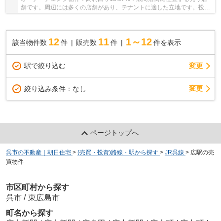
舗です。周辺には多くの店舗があり、テナントに適した立地です。投資
に最適なこの物件をお見逃しなく！
12
11
1～12
該当物件数
件
販売数
件
件を表示
駅で絞り込む
変更
変更
絞り込み条件：
なし
ページトップへ
呉市の不動産｜朝日住宅
>
(売買・投資)路線・駅から探す
>
JR呉線
>
広駅の売
買物件
市区町村から探す
呉市
/
東広島市
町名から探す