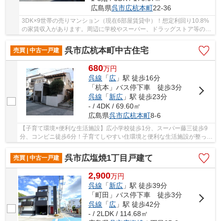
広島県
呉市
広杭本町
22-36
3DK×9世帯の売りマンション（現在6部屋賃貸中）！想定利回り10.8%
の家賃収入があります。周辺に学校やスーパー、ドラッグストア等の生
活利便施設充実。
呉市広杭本町中古住宅
売買 | 中古一戸建
680
万
円
呉線
「
広
」駅 徒歩16分
「杭本」バス停下車 徒歩3分
呉線
「
新広
」駅 徒歩23分
- / 4DK / 69.60㎡
広島県
呉市
広杭本町
8-6
【子育て環境×便利な生活施設】広小学校徒歩1分、スーパー藤三徒歩9
分、コンビニ徒歩6分！子育てしやすい住環境と便利な生活施設が整った
エリア。南北2面バルコニーで風通しの良い住空...
呉市広塩焼1丁目戸建て
売買 | 中古一戸建
2,900
万
円
呉線
「
新広
」駅 徒歩39分
「町田」バス停下車 徒歩3分
呉線
「
広
」駅 徒歩42分
- / 2LDK / 114.68㎡