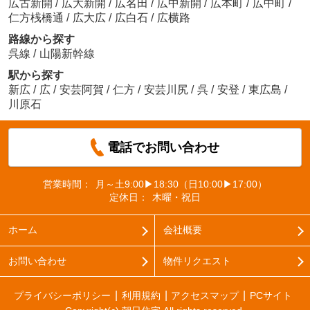
広古新開
/
広大新開
/
広名田
/
広中新開
/
広本町
/
広中町
/
仁方桟橋通
/
広大広
/
広白石
/
広横路
路線から探す
呉線
/
山陽新幹線
駅から探す
新広
/
広
/
安芸阿賀
/
仁方
/
安芸川尻
/
呉
/
安登
/
東広島
/
川原石
電話でお問い合わせ
営業時間：
月～土9:00▶18:30（日10:00▶17:00）
定休日：
木曜・祝日
ホーム
会社概要
お問い合わせ
物件リクエスト
プライバシーポリシー
利用規約
アクセスマップ
PCサイト