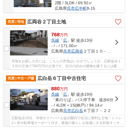
2階 / 3LDK / 69.92㎡
広島県
呉市
広中町
8-15
広両谷２丁目土地
売買 | 売地
768
万
円
呉線
「
広
」駅 徒歩13分
- / - / 171.00㎡
広島県
呉市
広両谷
２丁目１０－６９
売地をお探しの方には、こちらの売地はいかがでしょうか。広駅徒歩１
３分の立地で768万円の土地です。自分の好みの建物を建てるには建築
条件のない土地がおすすめです。呉線広近くで土...
広白岳６丁目中古住宅
売買 | 中古一戸建
880
万
円
呉線
「
広
」駅 徒歩19分
「東のりば」バス停下車 徒歩6分
- / 4LDK＋1S(納戸) / 94.14㎡
広島県
呉市
広白岳
６丁目７－２２
広駅徒歩19分、学校やスーパーも徒歩圏内で生活に便利な立地！トイレ
2ヶ所や駐車場カーポート付き、家族の暮らしを快適にする対面キッチン
を備えた中古住宅です。リノベーション希望者...