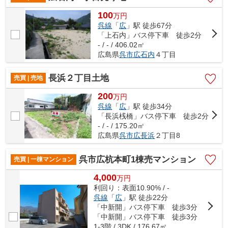
100
万
円
呉線
「
広
」駅 徒歩67分
「上石内」バス停下車 徒歩2分
- / - / 406.02㎡
広島県
呉市
広石内
４丁目
長浜２丁目土地
売買 | 売地
200
万
円
呉線
「
広
」駅 徒歩34分
「長浜桟橋」バス停下車 徒歩2分
- / - / 175.20㎡
広島県
呉市
広長浜
２丁目8
呉市広杭本町1棟売マンション
売買 | 一棟マンション
4,000
万
円
利回り：表面10.90% / -
呉線
「
広
」駅 徒歩22分
「中新開」バス停下車 徒歩3分
「中新開」バス停下車 徒歩3分
1-3階 / 3DK / 176.67㎡