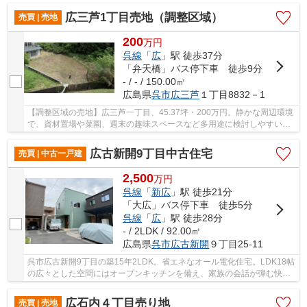
広三芦1丁目売地（調整区域）
売買 | 売地
200
万
円
呉線
「
広
」駅 徒歩37分
「弁天橋」バス停下車 徒歩9分
- / - / 150.00㎡
広島県
呉市
広三芦
１丁目8832－1
【調整区域の売地】広三芦一丁目、45.37坪・200万円。静かな周辺環境
で、資材置場や菜園、週末の趣味スペースなど多用途に検討しやすい区
画です。弁天橋バス停徒歩9分、即引渡し可能。...
広古新開9丁目中古住宅
売買 | 中古一戸建
2,500
万
円
呉線
「
新広
」駅 徒歩21分
「大広」バス停下車 徒歩5分
呉線
「
広
」駅 徒歩28分
- / 2LDK / 92.00㎡
広島県
呉市
広古新開
９丁目25-11
呉市広古新開9丁目の築15年2LDK。省エネなオール電化住宅。LDK18帖
の広々とした空間にはオープンキッチンを備え、家族の会話が弾む快適
な間取りです。通勤・通学・買い物にも便利なエ...
広石内４丁目売り地
売買 | 売地