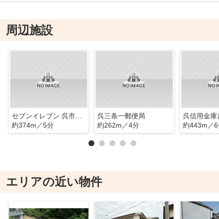
周辺施設
セブンイレブン 呉市海岸店
呉三条一郵便局
呉信用金庫
約374m／5分
約262m／4分
約443m／
エリアの近い物件