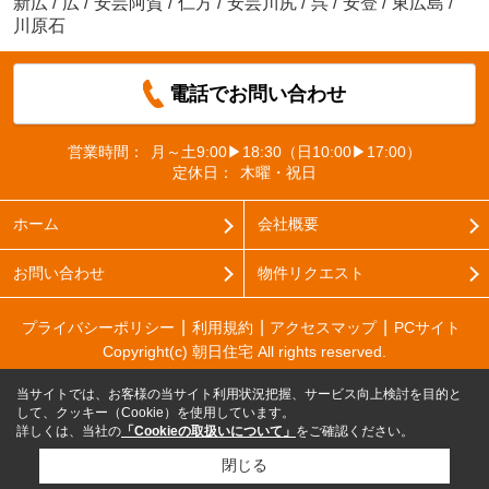
新広
/
広
/
安芸阿賀
/
仁方
/
安芸川尻
/
呉
/
安登
/
東広島
/
川原石
電話でお問い合わせ
営業時間：
月～土9:00▶18:30（日10:00▶17:00）
定休日：
木曜・祝日
ホーム
会社概要
お問い合わせ
物件リクエスト
プライバシーポリシー
利用規約
アクセスマップ
PCサイト
Copyright(c) 朝日住宅 All rights reserved.
当サイトでは、お客様の当サイト利用状況把握、サービス向上検討を目的と
して、クッキー（Cookie）を使用しています。
詳しくは、当社の
「Cookieの取扱いについて」
をご確認ください。
閉じる