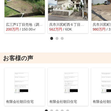
広三芦1丁目売地（調整区域）
呉市川尻町西６丁目売家
200
万
円
/ 150.00㎡
562
万
円
/ 6DK
980
万
円
/ 
お客様の声
有限会社朝日住宅
有限会社朝日住宅
有限会社