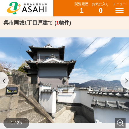
閲覧履歴
お気に入り
メニュー
1
0
呉市両城1丁目戸建て (
1
物件)
1 / 25