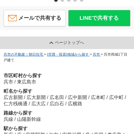
メールで共有する
LINEで共有する
ページトップへ
呉市の不動産｜朝日住宅
>
(売買・投資)地域から探す
>
呉市
>
呉市両城1丁目
戸建て
市区町村から探す
呉市
/
東広島市
町名から探す
広古新開
/
広大新開
/
広名田
/
広中新開
/
広本町
/
広中町
/
仁方桟橋通
/
広大広
/
広白石
/
広横路
路線から探す
呉線
/
山陽新幹線
駅から探す