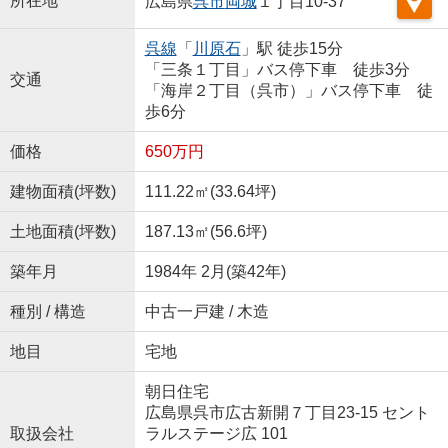
所在地
広島県
呉市
両城
１丁目10-37
呉線
「
川原石
」駅 徒歩15分
「三条１丁目」バス停下車 徒歩3分
交通
「海岸２丁目（呉市）」バス停下車 徒
歩6分
価格
650万円
建物面積(坪数)
111.22㎡(33.64坪)
土地面積(坪数)
187.13㎡(56.6坪)
築年月
1984年 2月(築42年)
種別 / 構造
中古一戸建 / 木造
地目
宅地
朝日住宅
広島県呉市広古新開７丁目23-15 セント
取扱会社
ラルステージ広 101