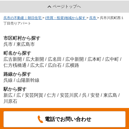
ページトップへ
呉市の不動産｜朝日住宅
>
(売買・投資)地域から探す
>
呉市
>
呉市川尻町西１
丁目売りアパート
市区町村から探す
呉市
/
東広島市
町名から探す
広古新開
/
広大新開
/
広名田
/
広中新開
/
広本町
/
広中町
/
仁方桟橋通
/
広大広
/
広白石
/
広横路
路線から探す
呉線
/
山陽新幹線
駅から探す
新広
/
広
/
安芸阿賀
/
仁方
/
安芸川尻
/
呉
/
安登
/
東広島
/
川原石
電話でお問い合わせ