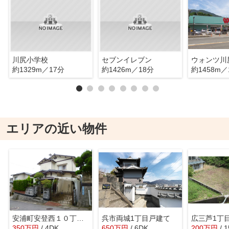
川尻小学校
セブンイレブン
ウォンツ川
約1329m／17分
約1426m／18分
約1458m／
エリアの近い物件
安浦町安登西１０丁目売り家
呉市両城1丁目戸建て
350
万
円
/ 4DK
650
万
円
/ 6DK
200
万
円
/ 