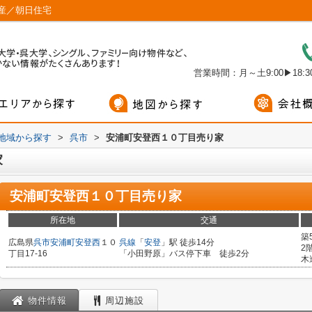
産／朝日住宅
営業時間：月～土9:00▶18:30
)地域から探す
>
呉市
>
安浦町安登西１０丁目売り家
家
安浦町安登西１０丁目売り家
所在地
交通
築
広島県
呉市
安浦町安登西
１０
呉線
「
安登
」駅 徒歩14分
2
丁目17-16
「小田野原」バス停下車 徒歩2分
木
物件情報
周辺施設