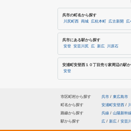
呉市の町名から探す
川尻町西
両城
広杭本町
広古新開
広
呉市にある駅から探す
安登
安芸川尻
広
新広
川原石
安浦町安登西１０丁目売り家周辺の駅か
安登
市区町村から探す
呉市
/
東広島市
町名から探す
安浦町安登西
/
路線から探す
呉線
/
山陽新幹
駅から探す
広
/
新広
/
安芸