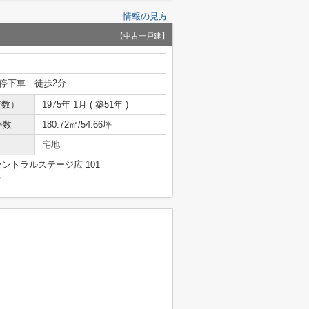
情報の見方
【中古一戸建】
停下車 徒歩2分
年数）
1975年 1月 ( 築51年 )
坪数
180.72㎡/54.66坪
宅地
セントラルステージ広 101
号