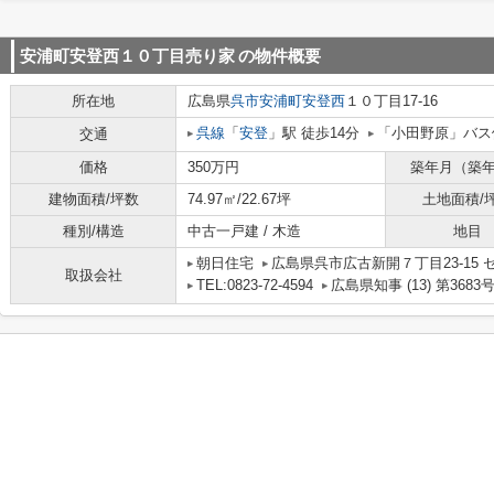
安浦町安登西１０丁目売り家
の物件概要
所在地
広島県
呉市
安浦町安登西
１０丁目17-16
呉線
「
安登
」駅 徒歩14分
「小田野原」バス
交通
価格
350万円
築年月（築
建物面積/坪数
74.97㎡/22.67坪
土地面積/
種別/構造
中古一戸建 / 木造
地目
朝日住宅
広島県呉市広古新開７丁目23-15 
取扱会社
TEL:0823-72-4594
広島県知事 (13) 第3683