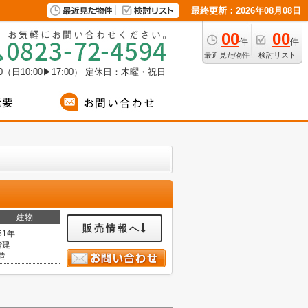
最終更新：2026年08月08日
00
00
件
件
最近見た物件
検討リスト
（日10:00▶17:00）
定休日：木曜・祝日
建物
販売情報へ
51年
階建
造