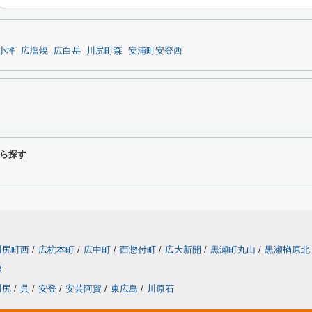
小坪
広塩焼
広白岳
川尻町森
安浦町安登西
ら探す
川尻町西
/
広杭本町
/
広中町
/
西惣付町
/
広大新開
/
黒瀬町丸山
/
黒瀬楢原北
線
川尻
/
呉
/
安登
/
安芸阿賀
/
東広島
/
川原石