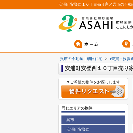
安浦町安登西１０丁目売り家／呉市の不動
呉市の不動産｜朝日住宅
>
(売買・投資
安浦町安登西１０丁目売り
▼ご希望の物件をお探しします
同じエリアの物件
呉市
安浦町安登西