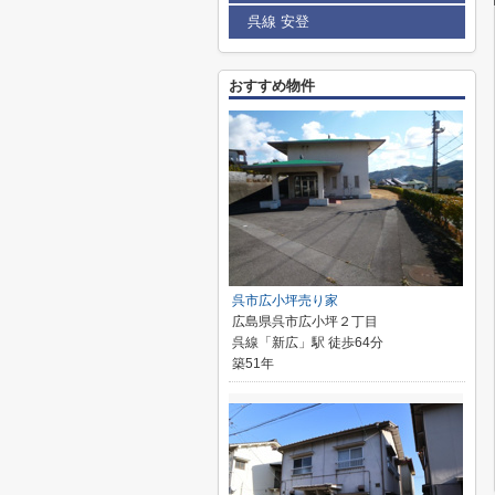
呉線 安登
おすすめ物件
呉市広小坪売り家
広島県呉市広小坪２丁目
呉線「新広」駅 徒歩64分
築51年