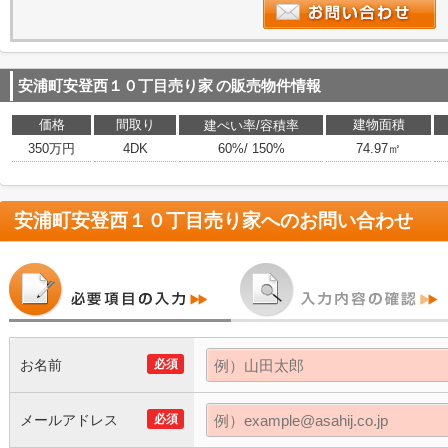
安浦町安登西１０丁目売り家
の販売物件情報
価格
間取り
建物面積
建ぺい率/容積率
350万円
4DK
60%/ 150%
74.97㎡
安浦町安登西１０丁目売り家
へのお問い合わせ
お名前
必須
メールアドレス
必須