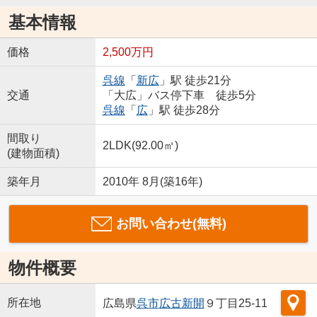
基本情報
価格
2,500万円
呉線
「
新広
」駅 徒歩21分
交通
「大広」バス停下車 徒歩5分
呉線
「
広
」駅 徒歩28分
間取り
2LDK(92.00㎡)
(建物面積)
築年月
2010年 8月(築16年)
お問い合わせ(無料)
物件概要
所在地
広島県
呉市
広古新開
９丁目25-11