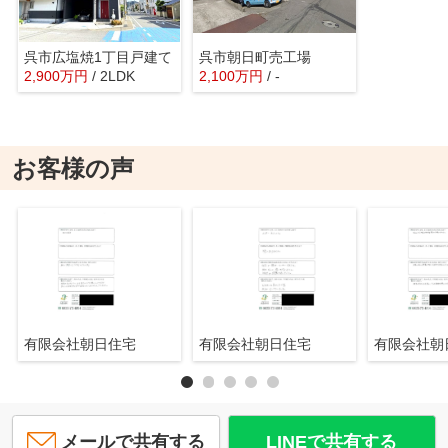
呉市広塩焼1丁目戸建て
呉市朝日町売工場
2,900
万
円
/ 2LDK
2,100
万
円
/ -
お客様の声
有限会社朝日住宅
有限会社朝日住宅
有限会社
メールで共有する
LINEで共有する