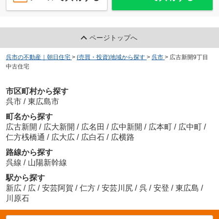
ページトップへ
呉市の不動産｜朝日住宅
>
(売買・投資)地域から探す
>
呉市
>
広古新開9丁目
中古住宅
市区町村から探す
呉市
/
東広島市
町名から探す
広古新開
/
広大新開
/
広名田
/
広中新開
/
広本町
/
広中町
/
仁方桟橋通
/
広大広
/
広白石
/
広横路
路線から探す
呉線
/
山陽新幹線
駅から探す
新広
/
広
/
安芸阿賀
/
仁方
/
安芸川尻
/
呉
/
安登
/
東広島
/
川原石