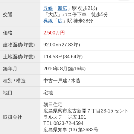
呉線
「
新広
」駅 徒歩21分
交通
「大広」バス停下車 徒歩5分
呉線
「
広
」駅 徒歩28分
価格
2,500万円
建物面積(坪数)
92.00㎡(27.83坪)
土地面積(坪数)
114.53㎡(34.64坪)
築年月
2010年 8月(築16年)
種別 / 構造
中古一戸建 / 木造
地目
宅地
朝日住宅
広島県呉市広古新開７丁目23-15 セント
取扱会社
ラルステージ広 101
TEL:0823-72-4594
広島県知事 (13) 第3683号