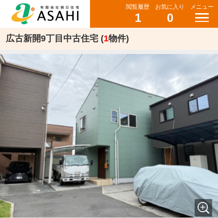
閲覧履歴
お気に入り
メニュー
1
0
広古新開9丁目中古住宅 (
1
物件)