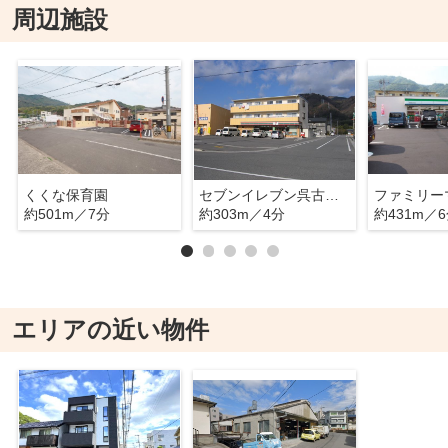
周辺施設
くくな保育園
セブンイレブン呉古新開店
約501m／7分
約303m／4分
約431m／
エリアの近い物件