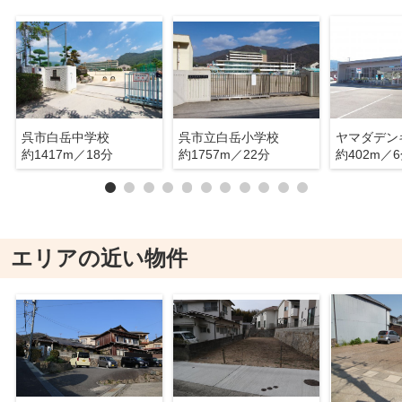
呉市白岳中学校
呉市立白岳小学校
約1417m／18分
約1757m／22分
約402m／
エリアの近い物件