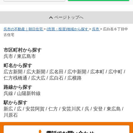
ページトップへ
呉市の不動産｜朝日住宅
>
(売買・投資)地域から探す
>
呉市
>
広白岳６丁目中
古住宅
市区町村から探す
呉市
/
東広島市
町名から探す
広古新開
/
広大新開
/
広名田
/
広中新開
/
広本町
/
広中町
/
仁方桟橋通
/
広大広
/
広白石
/
広横路
路線から探す
呉線
/
山陽新幹線
駅から探す
新広
/
広
/
安芸阿賀
/
仁方
/
安芸川尻
/
呉
/
安登
/
東広島
/
川原石