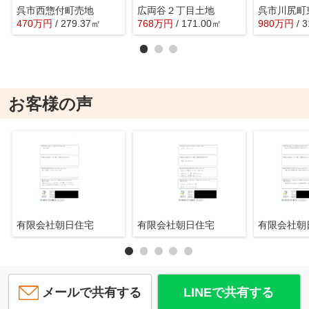
呉市西惣付町売地
広両谷２丁目土地
470
万
円
/ 279.37㎡
768
万
円
/ 171.00㎡
980
万
円
/ 
お客様の声
有限会社朝日住宅
有限会社朝日住宅
有限会社
メールで共有する
LINEで共有する