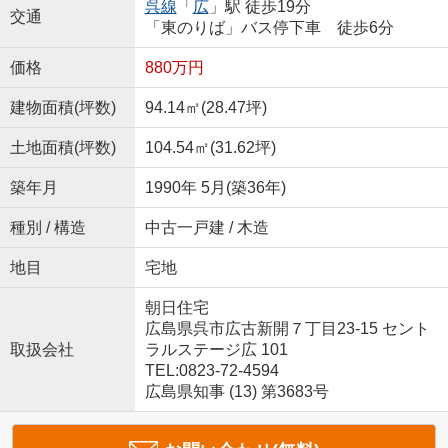
呉線
「
広
」駅 徒歩19分
交通
「東のりば」バス停下車 徒歩6分
価格
880万円
建物面積(坪数)
94.14㎡(28.47坪)
土地面積(坪数)
104.54㎡(31.62坪)
築年月
1990年 5月(築36年)
種別 / 構造
中古一戸建 / 木造
地目
宅地
朝日住宅
広島県呉市広古新開７丁目23-15 セント
取扱会社
ラルステージ広 101
TEL:0823-72-4594
広島県知事 (13) 第3683号