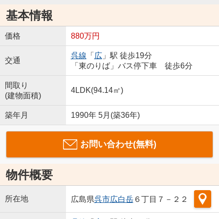
基本情報
価格
880万円
呉線
「
広
」駅 徒歩19分
交通
「東のりば」バス停下車 徒歩6分
間取り
4LDK(94.14㎡)
(建物面積)
築年月
1990年 5月(築36年)
お問い合わせ(無料)
物件概要
所在地
広島県
呉市
広白岳
６丁目７－２２