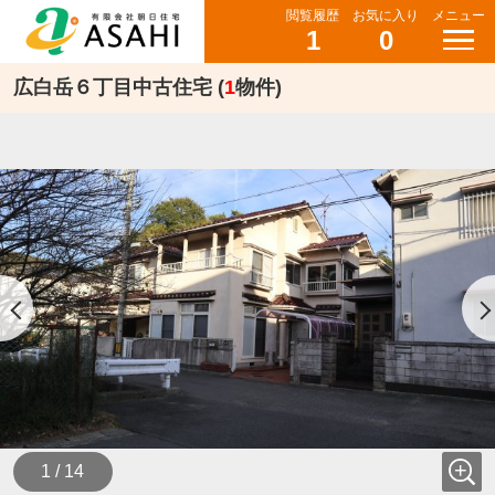
閲覧履歴
お気に入り
メニュー
1
0
広白岳６丁目中古住宅 (
1
物件)
1 / 14