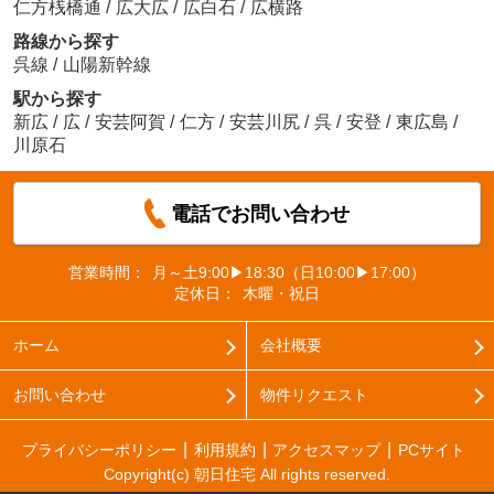
仁方桟橋通
/
広大広
/
広白石
/
広横路
路線から探す
呉線
/
山陽新幹線
駅から探す
新広
/
広
/
安芸阿賀
/
仁方
/
安芸川尻
/
呉
/
安登
/
東広島
/
川原石
電話でお問い合わせ
営業時間：
月～土9:00▶18:30（日10:00▶17:00）
定休日：
木曜・祝日
ホーム
会社概要
お問い合わせ
物件リクエスト
プライバシーポリシー
利用規約
アクセスマップ
PCサイト
Copyright(c) 朝日住宅 All rights reserved.