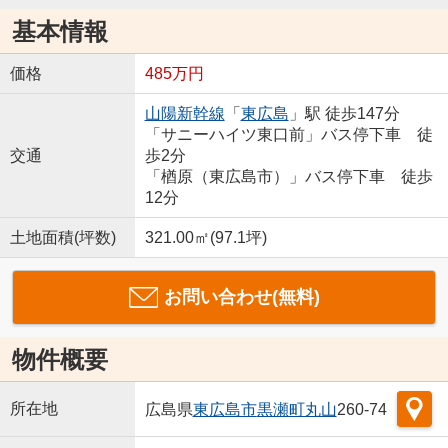
基本情報
価格
485万円
山陽新幹線
「
東広島
」駅 徒歩147分
「サニーハイツ東口前」バス停下車 徒
交通
歩2分
「楢原（東広島市）」バス停下車 徒歩
12分
土地面積(坪数)
321.00㎡(97.1坪)
お問い合わせ(無料)
物件概要
所在地
広島県
東広島市
黒瀬町丸山
260-74