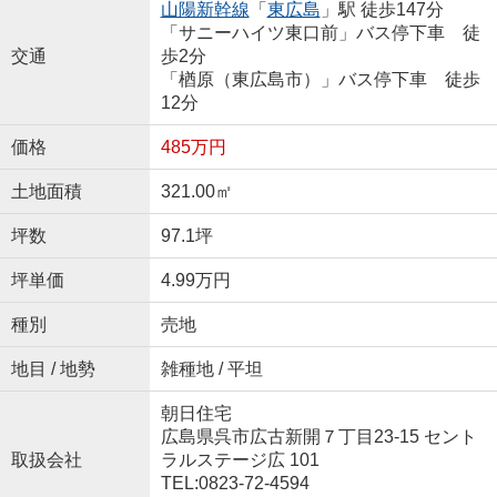
山陽新幹線
「
東広島
」駅 徒歩147分
「サニーハイツ東口前」バス停下車 徒
交通
歩2分
「楢原（東広島市）」バス停下車 徒歩
12分
価格
485万円
土地面積
321.00㎡
坪数
97.1坪
坪単価
4.99万円
種別
売地
地目 / 地勢
雑種地 / 平坦
朝日住宅
広島県呉市広古新開７丁目23-15 セント
取扱会社
ラルステージ広 101
TEL:0823-72-4594