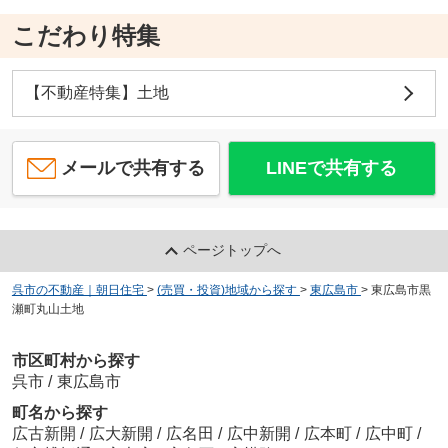
こだわり特集
【不動産特集】土地
メールで共有する
LINEで共有する
ページトップへ
呉市の不動産｜朝日住宅
>
(売買・投資)地域から探す
>
東広島市
>
東広島市黒
瀬町丸山土地
市区町村から探す
呉市
/
東広島市
町名から探す
広古新開
/
広大新開
/
広名田
/
広中新開
/
広本町
/
広中町
/