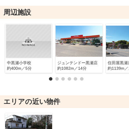
周辺施設
中黒瀬小学校
ジュンテンドー黒瀬店
住田屋黒瀬
約400m／5分
約1082m／14分
約1139m／
エリアの近い物件