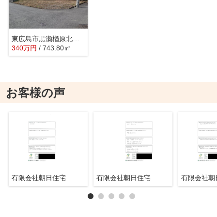
東広島市黒瀬楢原北３丁目売地
340
万
円
/ 743.80㎡
お客様の声
有限会社朝日住宅
有限会社朝日住宅
有限会社