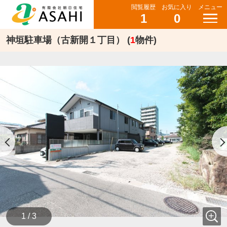
閲覧履歴
お気に入り
メニュー
1
0
神垣駐車場（古新開１丁目） (
1
物件)
1 / 3