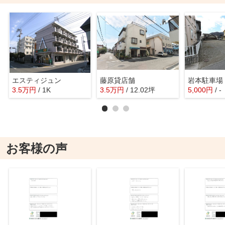
エスティジュン
藤原貸店舗
岩本駐車場
3.5
万
円
/ 1K
3.5
万
円
/ 12.02坪
5,000
円
/ -
お客様の声