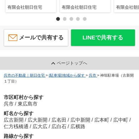
有限会社朝日住宅
有限会社朝日住宅
有限会社
メールで共有する
LINEで共有する
ページトップへ
呉市の不動産｜朝日住宅
>
(駐車場)地域から探す
>
呉市
>
神垣駐車場（古新開
１丁目）
市区町村から探す
呉市
/
東広島市
町名から探す
広古新開
/
広大新開
/
広名田
/
広中新開
/
広本町
/
広中町
/
仁方桟橋通
/
広大広
/
広白石
/
広横路
路線から探す