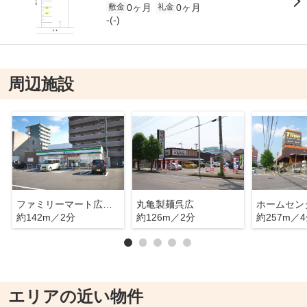
0ヶ月
0ヶ月
敷金
礼金
-(-)
周辺施設
ファミリーマート広古新開店
丸亀製麺呉広
約142m／2分
約126m／2分
約257m／
エリアの近い物件