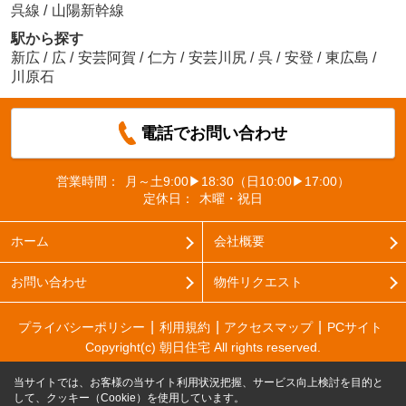
呉線
/
山陽新幹線
駅から探す
新広
/
広
/
安芸阿賀
/
仁方
/
安芸川尻
/
呉
/
安登
/
東広島
/
川原石
電話でお問い合わせ
営業時間：
月～土9:00▶18:30（日10:00▶17:00）
定休日：
木曜・祝日
ホーム
会社概要
お問い合わせ
物件リクエスト
プライバシーポリシー
利用規約
アクセスマップ
PCサイト
Copyright(c) 朝日住宅 All rights reserved.
当サイトでは、お客様の当サイト利用状況把握、サービス向上検討を目的と
して、クッキー（Cookie）を使用しています。