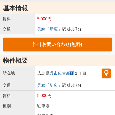
基本情報
賃料
5,000円
交通
呉線
「
新広
」駅 徒歩7分
お問い合わせ(無料)
物件概要
所在地
広島県
呉市
広古新開
１丁目
交通
呉線
「
新広
」駅 徒歩7分
賃料
5,000円
種別
駐車場