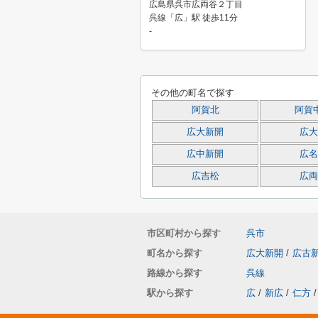
広島県呉市広両谷２丁目
呉線「広」駅 徒歩11分
-
その他の町名で探す
阿賀北
阿賀
広大新開
広大
広中新開
広名
広吉松
広両
市区町村から探す
呉市
町名から探す
広大新開
/
広古
路線から探す
呉線
駅から探す
広
/
新広
/
仁方
/