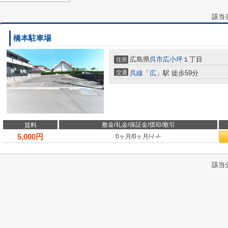
該当
橋本駐車場
広島県
呉市
広小坪
１丁目
住所
交通
呉線
「
広
」駅 徒歩59分
敷金/礼金/保証金/償却/敷引
賃料
5,000
円
0ヶ月
/
0ヶ月
/
-
/
-
/
-
該当