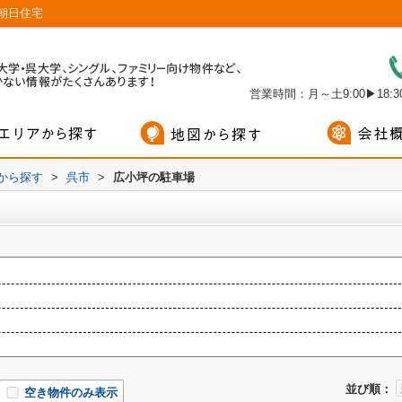
朝日住宅
営業時間：月～土9:00▶18:30
域から探す
>
呉市
>
広小坪の駐車場
並び順：
空き物件のみ表示