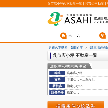
呉市広小坪の不動産一覧｜呉市の不動産｜
呉市の不動産｜朝日住宅
>
(駐車場)地
呉市広小坪 不動産一覧
地域
呉市広小坪
賃料
下限なし～上限なし
駅徒歩
指定しない
設備条件
指定なし