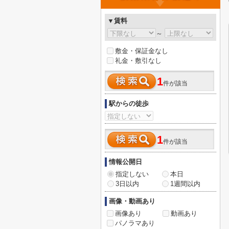
▼賃料
～
敷金・保証金なし
礼金・敷引なし
1
件が該当
駅からの徒歩
1
件が該当
情報公開日
指定しない
本日
3日以内
1週間以内
画像・動画あり
画像あり
動画あり
パノラマあり