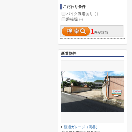
こだわり条件
バイク置場あり
(-)
駐輪場
(-)
1
件が該当
新着物件
渡辺ガレージ（両谷）