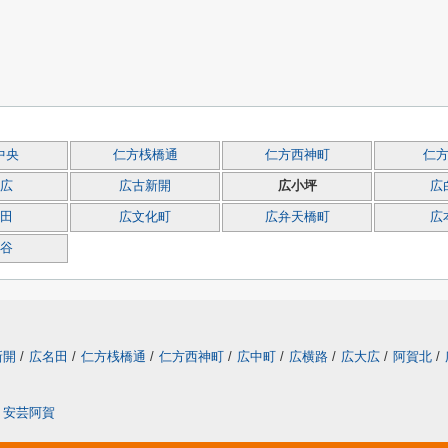
中央
仁方桟橋通
仁方西神町
仁
広
広古新開
広小坪
広
田
広文化町
広弁天橋町
広
谷
新開
/
広名田
/
仁方桟橋通
/
仁方西神町
/
広中町
/
広横路
/
広大広
/
阿賀北
/
安芸阿賀