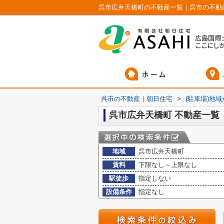
呉市広弁天橋町の不動産一覧｜呉市の不動
呉市の不動産｜朝日住宅
>
(駐車場)地
呉市広弁天橋町 不動産一覧
地域
呉市広弁天橋町
賃料
下限なし～上限なし
駅徒歩
指定しない
設備条件
指定なし