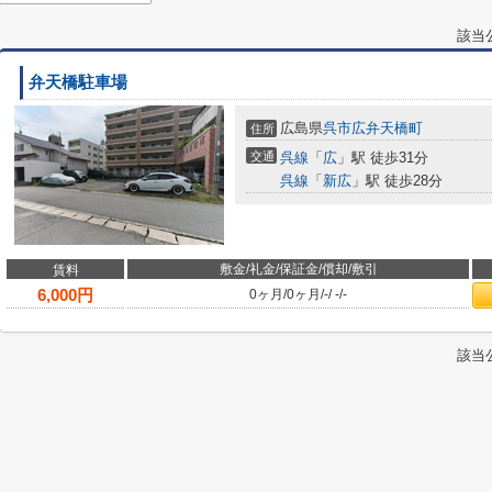
該当
弁天橋駐車場
広島県
呉市
広弁天橋町
住所
交通
呉線
「
広
」駅 徒歩31分
呉線
「
新広
」駅 徒歩28分
敷金/礼金/保証金/償却/敷引
賃料
6,000
円
0ヶ月
/
0ヶ月
/
-
/
-
/
-
該当