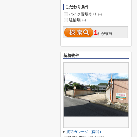
こだわり条件
バイク置場あり
(-)
駐輪場
(-)
1
件が該当
新着物件
渡辺ガレージ（両谷）