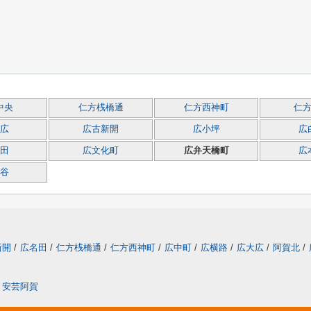
中央
仁方桟橋通
仁方西神町
仁
広
広古新開
広小坪
広
田
広文化町
広弁天橋町
広
谷
新開
/
広名田
/
仁方桟橋通
/
仁方西神町
/
広中町
/
広横路
/
広大広
/
阿賀北
/
安芸阿賀