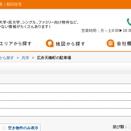
産｜朝日住宅
営業時間：月～土9:00▶18:30
域から探す
>
呉市
>
広弁天橋町の駐車場
並び順：
空き物件のみ表示