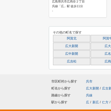
広島県呉市広両谷２丁目
呉線「広」駅 徒歩11分
-
その他の町名で探す
阿賀北
阿賀
広大新開
広大
広中新開
広名
広吉松
広両
市区町村から探す
呉市
町名から探す
広大新開
/
広古
路線から探す
呉線
駅から探す
広
/
新広
/
仁方
/