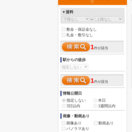
▼賃料
～
敷金・保証金なし
礼金・敷引なし
1
件が該当
駅からの徒歩
1
件が該当
情報公開日
指定しない
本日
3日以内
1週間以内
画像・動画あり
画像あり
動画あり
パノラマあり