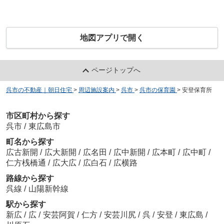
地図アプリで開く
ページトップへ
呉市の不動産｜朝日住宅
>
周辺施設案内
>
呉市
>
呉市の保育園
>
安登保育所
市区町村から探す
呉市
/
東広島市
町名から探す
広古新開
/
広大新開
/
広名田
/
広中新開
/
広本町
/
広中町
/
仁方桟橋通
/
広大広
/
広白石
/
広横路
路線から探す
呉線
/
山陽新幹線
駅から探す
新広
/
広
/
安芸阿賀
/
仁方
/
安芸川尻
/
呉
/
安登
/
東広島
/