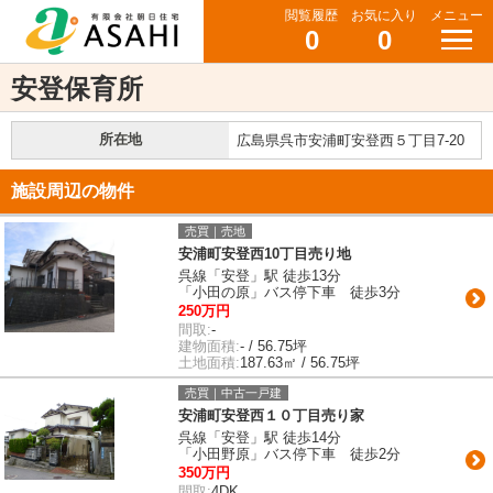
閲覧履歴
お気に入り
メニュー
0
0
安登保育所
所在地
広島県呉市安浦町安登西５丁目7-20
施設周辺の物件
売買｜売地
安浦町安登西10丁目売り地
呉線「安登」駅 徒歩13分
「小田の原」バス停下車 徒歩3分
250万円
間取:
-
建物面積:
- / 56.75坪
土地面積:
187.63㎡ / 56.75坪
売買｜中古一戸建
安浦町安登西１０丁目売り家
呉線「安登」駅 徒歩14分
「小田野原」バス停下車 徒歩2分
350万円
間取:
4DK