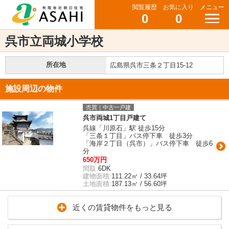
閲覧履歴
お気に入り
メニュー
0
0
呉市立両城小学校
所在地
広島県呉市三条２丁目15-12
施設周辺の物件
売買｜中古一戸建
呉市両城1丁目戸建て
呉線「川原石」駅 徒歩15分
「三条１丁目」バス停下車 徒歩3分
「海岸２丁目（呉市）」バス停下車 徒歩6
分
650万円
間取:
6DK
建物面積:
111.22㎡ / 33.64坪
土地面積:
187.13㎡ / 56.60坪
近くの賃貸物件をもっと見る