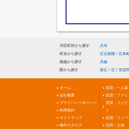
市区町村から探す
呉市
町名から探す
広古新開
/
広本
路線から探す
呉線
駅から探す
新広
/
広
/
安芸
ホーム
賃貸：一人暮
会社概要
賃貸：ファミ
プライバシーポリシー
賃貸：コンビ
利用規約
く
サイトマップ
賃貸：リノベ
物件カタログ
売買：土地