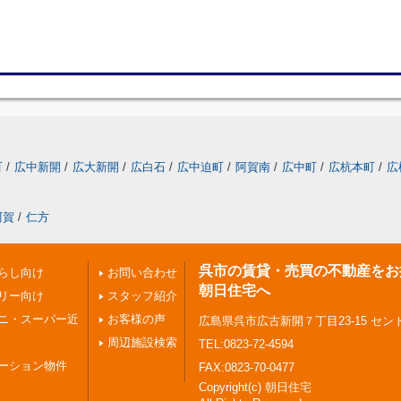
町
/
広中新開
/
広大新開
/
広白石
/
広中迫町
/
阿賀南
/
広中町
/
広杭本町
/
広
阿賀
/
仁方
呉市の賃貸・売買の不動産をお
らし向け
お問い合わせ
朝日住宅へ
リー向け
スタッフ紹介
ニ・スーパー近
お客様の声
広島県呉市広古新開７丁目23-15 セン
周辺施設検索
TEL:0823-72-4594
ーション物件
FAX:0823-70-0477
Copyright(c) 朝日住宅