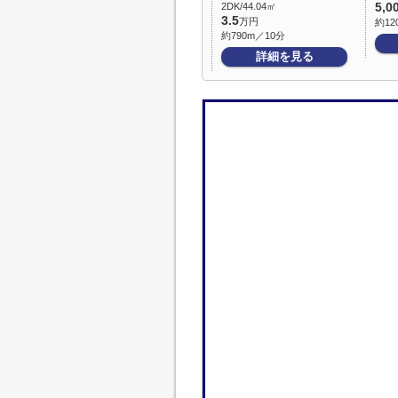
2DK/44.04㎡
5,0
3.5
万円
約12
約790m／10分
詳細を見る