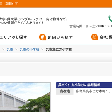
産｜朝日住宅
営業時間：月～土9:00▶18:30
内
>
呉市
>
呉市の小学校
>
呉市立仁方小学校
呉市立仁方小学校の詳細情報
所在地
広島県呉市仁方本町１丁目