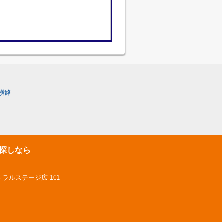
横路
探しなら
トラルステージ広 101