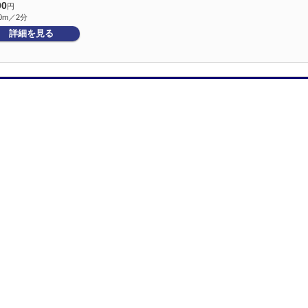
00
円
0m／2分
詳細を見る