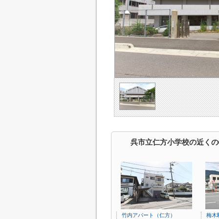
呉市立仁方小学校の近くの
竹内アパート（仁方）
梅木