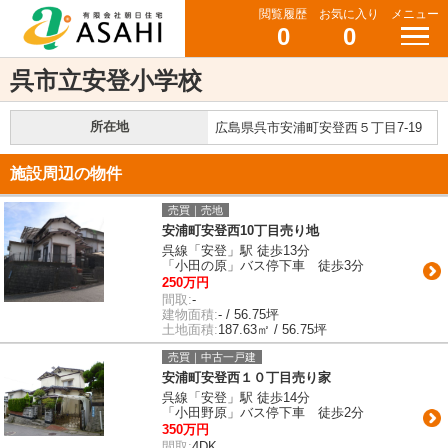
閲覧履歴
お気に入り
メニュー
0
0
呉市立安登小学校
所在地
広島県呉市安浦町安登西５丁目7-19
施設周辺の物件
売買｜売地
安浦町安登西10丁目売り地
呉線「安登」駅 徒歩13分
「小田の原」バス停下車 徒歩3分
250万円
間取:
-
建物面積:
- / 56.75坪
土地面積:
187.63㎡ / 56.75坪
売買｜中古一戸建
安浦町安登西１０丁目売り家
呉線「安登」駅 徒歩14分
「小田野原」バス停下車 徒歩2分
350万円
間取:
4DK