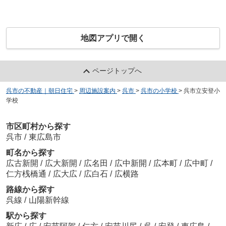
地図アプリで開く
ページトップへ
呉市の不動産｜朝日住宅
>
周辺施設案内
>
呉市
>
呉市の小学校
>
呉市立安登小
学校
市区町村から探す
呉市
/
東広島市
町名から探す
広古新開
/
広大新開
/
広名田
/
広中新開
/
広本町
/
広中町
/
仁方桟橋通
/
広大広
/
広白石
/
広横路
路線から探す
呉線
/
山陽新幹線
駅から探す