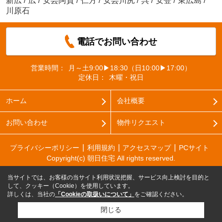
新広
/
広
/
安芸阿賀
/
仁方
/
安芸川尻
/
呉
/
安登
/
東広島
/
川原石
電話でお問い合わせ
営業時間：
月～土9:00▶18:30（日10:00▶17:00）
定休日：
木曜・祝日
ホーム
会社概要
お問い合わせ
物件リクエスト
プライバシーポリシー
利用規約
アクセスマップ
PCサイト
Copyright(c) 朝日住宅 All rights reserved.
当サイトでは、お客様の当サイト利用状況把握、サービス向上検討を目的と
して、クッキー（Cookie）を使用しています。
詳しくは、当社の
「Cookieの取扱いについて」
をご確認ください。
閉じる