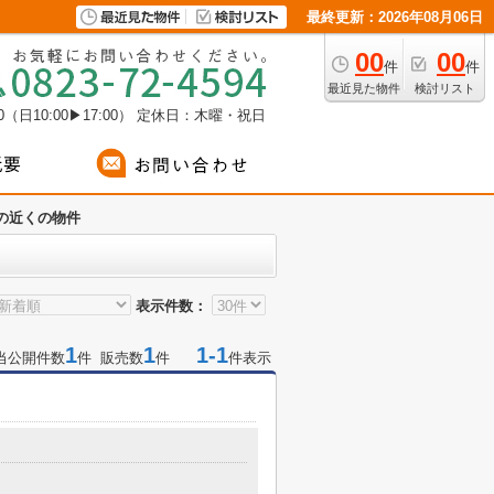
最終更新：2026年08月06日
00
00
件
件
最近見た物件
検討リスト
（日10:00▶17:00）
定休日：木曜・祝日
の近くの物件
表示件数：
1
1
1-1
当公開件数
件 販売数
件
件表示