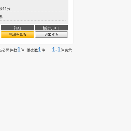
11分
無
詳細
検討リスト
詳細を見る
追加する
1
1
1-1
当公開件数
件 販売数
件
件表示