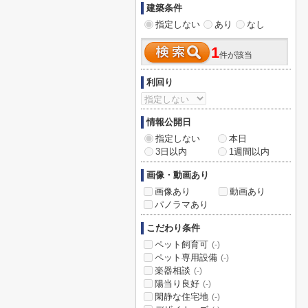
建築条件
指定しない
あり
なし
1
件が該当
利回り
情報公開日
指定しない
本日
3日以内
1週間以内
画像・動画あり
画像あり
動画あり
パノラマあり
こだわり条件
ペット飼育可
(-)
ペット専用設備
(-)
楽器相談
(-)
陽当り良好
(-)
閑静な住宅地
(-)