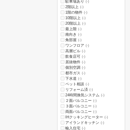
駐車場あり
(-)
2階以上
(-)
1階の物件
(-)
10階以上
(-)
20階以上
(-)
最上階
(-)
南向き
(-)
角部屋
(-)
ワンフロア
(-)
高層ビル
(-)
飲食店可
(-)
居抜物件
(-)
個別空調
(-)
都市ガス
(-)
下水道
(-)
ペット相談
(-)
リフォーム済
(-)
24時間換気システム
(-)
２面バルコニー
(-)
３面バルコニー
(-)
両面バルコニー
(-)
IHクッキングヒーター
(-)
アイランドキッチン
(-)
輸入住宅
(-)