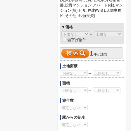
部,投資マンション,アパート(棟),マン
ション(棟),ビル,戸建(投資),店舗事務
所,その他,土地(投資)
▼価格
～
値下げ物件
1
件が該当
土地面積
～
面積
～
築年数
駅からの徒歩