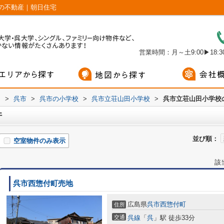
の不動産｜朝日住宅
営業時間：月～土9:00▶18:30
内
>
呉市
>
呉市の小学校
>
呉市立荘山田小学校
>
呉市立荘山田小学校
件
並び順：
空室物件のみ表示
該
呉市西惣付町売地
広島県
呉市
西惣付町
住所
交通
呉線
「
呉
」駅 徒歩33分