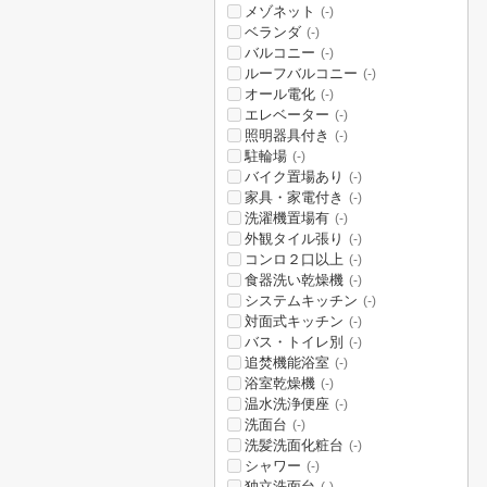
メゾネット
(-)
ベランダ
(-)
バルコニー
(-)
ルーフバルコニー
(-)
オール電化
(-)
エレベーター
(-)
照明器具付き
(-)
駐輪場
(-)
バイク置場あり
(-)
家具・家電付き
(-)
洗濯機置場有
(-)
外観タイル張り
(-)
コンロ２口以上
(-)
食器洗い乾燥機
(-)
システムキッチン
(-)
対面式キッチン
(-)
バス・トイレ別
(-)
追焚機能浴室
(-)
浴室乾燥機
(-)
温水洗浄便座
(-)
洗面台
(-)
洗髪洗面化粧台
(-)
シャワー
(-)
独立洗面台