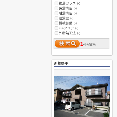
複層ガラス
(-)
免震構造
(-)
耐震構造
(-)
給湯室
(-)
機械警備
(-)
OAフロア
(-)
外断熱工法
(-)
1
件が該当
新着物件