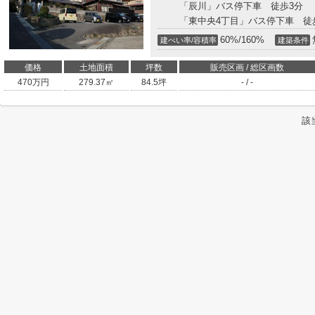
「辰川」バス停下車 徒歩3分
「東中央4丁目」バス停下車 徒歩
60%/160%
建ぺい率/容積率
建築条件
価格
土地面積
坪数
販売区画 / 総区画数
470
万円
279.37㎡
84.5坪
- / -
該