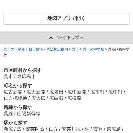
地図アプリで開く
ページトップへ
呉市の不動産｜朝日住宅
>
周辺施設案内
>
呉市
>
呉市の中学校
>
呉市阿賀中学
校
市区町村から探す
呉市
/
東広島市
町名から探す
広古新開
/
広大新開
/
広名田
/
広中新開
/
広本町
/
広中町
/
仁方桟橋通
/
広大広
/
広白石
/
広横路
路線から探す
呉線
/
山陽新幹線
駅から探す
新広
/
広
/
安芸阿賀
/
仁方
/
安芸川尻
/
呉
/
安登
/
東広島
/