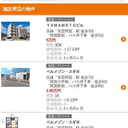
施設周辺の物件
賃貸｜マンション
ＹＡＭＡＭＯＴＯビル
呉線「安芸阿賀」駅 徒歩3分
「阿賀駅前」バス停下車 徒歩5分
5万円
間取:
3DK
建物面積:
- / 17.13坪
土地面積:
- / -
敷金/礼金:
1ヶ月/1ヶ月
賃貸｜アパート
ベルメゾン・スギⅢ
呉線「安芸阿賀」駅 徒歩7分
「阿賀小学校」バス停下車 徒歩5分
「阿賀駅前」バス停下車 徒歩8分
2.85万円
間取:
1K
建物面積:
- / 6.13坪
土地面積:
- / -
敷金/礼金:
2ヶ月/0ヶ月
賃貸｜アパート
ベルメゾン・スギⅢ
呉線「安芸阿賀」駅 徒歩7分