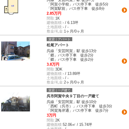
「阿賀小学校」バス停下車 徒歩5分
「阿賀駅前」バス停下車 徒歩8分
2.85万円
間取:
1K
建物面積:
- / 6.13坪
土地面積:
- / -
敷金/礼金:
1ヶ月/0ヶ月
賃貸｜アパート
松尾アパート
呉線「安芸阿賀」駅 徒歩13分
「郷」バス停下車 徒歩2分
「郷」バス停下車 徒歩2分
3.8万円
間取:
3DK
建物面積:
- / 13.89坪
土地面積:
- / -
敷金/礼金:
2ヶ月/0ヶ月
賃貸｜一戸建て
呉市阿賀中央９丁目の一戸建て
呉線「安芸阿賀」駅 徒歩10分
「西町（呉市）」バス停下車 徒歩3分
「阿賀海岸通」バス停下車 徒歩7分
3万円
間取:
2K
建物面積:
52.06㎡ / 15.74坪
土地面積:
- / -