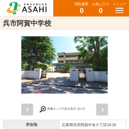
閲覧履歴
お気に入り
メニュー
0
0
呉市阿賀中学校
前
次
画像タップで拡大表示【
1
/1】
所在地
広島県呉市阿賀中央５丁目14-16