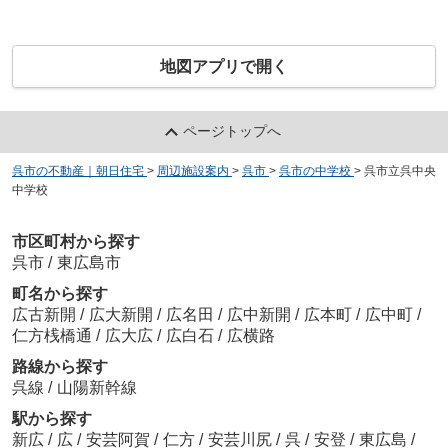
地図アプリで開く
ページトップへ
呉市の不動産｜朝日住宅
>
周辺施設案内
>
呉市
>
呉市の中学校
>
呉市立呉中央
中学校
市区町村から探す
呉市
/
東広島市
町名から探す
広古新開
/
広大新開
/
広名田
/
広中新開
/
広本町
/
広中町
/
仁方桟橋通
/
広大広
/
広白石
/
広横路
路線から探す
呉線
/
山陽新幹線
駅から探す
新広
/
広
/
安芸阿賀
/
仁方
/
安芸川尻
/
呉
/
安登
/
東広島
/