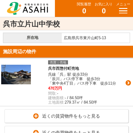
閲覧履歴
お気に入り
メニュー
0
0
呉市立片山中学校
所在地
広島県呉市東片山町5-13
施設周辺の物件
売買｜売地
呉市西惣付町売地
呉線「呉」駅 徒歩33分
「辰川」バス停下車 徒歩3分
「東中央4丁目」バス停下車 徒歩11分
470万円
間取:
-
建物面積:
- / 84.50坪
土地面積:
279.37㎡ / 84.50坪
近くの賃貸物件をもっと見る
近くの売買物件をもっと見る