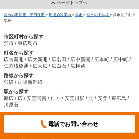
ページトップへ
呉市の不動産｜朝日住宅
>
周辺施設案内
>
呉市
>
呉市の中学校
>
呉市立片山中
学校
市区町村から探す
呉市
/
東広島市
町名から探す
広古新開
/
広大新開
/
広名田
/
広中新開
/
広本町
/
広中町
/
仁方桟橋通
/
広大広
/
広白石
/
広横路
路線から探す
呉線
/
山陽新幹線
駅から探す
新広
/
広
/
安芸阿賀
/
仁方
/
安芸川尻
/
呉
/
安登
/
東広島
/
川原石
電話でお問い合わせ