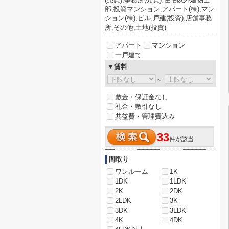
部,投資マンション,アパート(棟),マン
ション(棟),ビル,戸建(投資),店舗事務
所,その他,土地(投資)
アパート
マンション
一戸建て
▼賃料
～
敷金・保証金なし
礼金・敷引なし
共益費・管理費込み
33
件が該当
間取り
ワンルーム
1K
1DK
1LDK
2K
2DK
2LDK
3K
3DK
3LDK
4K
4DK