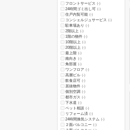
フロントサービス
(-)
24時間ゴミ出し可
(-)
住戸内覧可能
(-)
コンシェルジュサービス
(-)
駐車場あり
(-)
2階以上
(-)
1階の物件
(-)
10階以上
(-)
20階以上
(-)
最上階
(-)
南向き
(-)
角部屋
(-)
ワンフロア
(-)
高層ビル
(-)
飲食店可
(-)
居抜物件
(-)
個別空調
(-)
都市ガス
(-)
下水道
(-)
ペット相談
(-)
リフォーム済
(-)
24時間換気システム
(-)
２面バルコニー
(-)