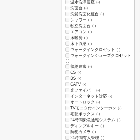
温水洗浄便座
(-)
洗面台
(-)
洗髪洗面化粧台
(-)
シャワー
(-)
独立洗面台
(-)
エアコン
(-)
床暖房
(-)
床下収納
(-)
ウォークインクロゼット
(-)
ウォークインシューズクロゼット
(-)
収納豊富
(-)
CS
(-)
BS
(-)
CATV
(-)
光ファイバー
(-)
インターネット対応
(-)
オートロック
(-)
TVモニタ付インターホン
(-)
宅配ボックス
(-)
24時間緊急通報システム
(-)
ディンプルキー
(-)
防犯カメラ
(-)
24時間有人管理
(-)