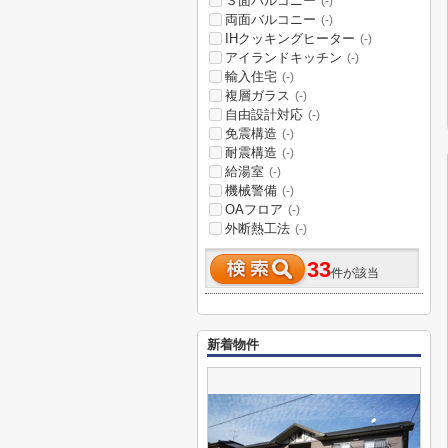
３面バルコニー
(-)
両面バルコニー
(-)
IHクッキングヒーター
(-)
アイランドキッチン
(-)
輸入住宅
(-)
複層ガラス
(-)
自由設計対応
(-)
免震構造
(-)
耐震構造
(-)
給湯室
(-)
機械警備
(-)
OAフロア
(-)
外断熱工法
(-)
33
件が該当
新着物件