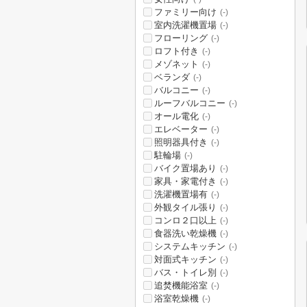
ファミリー向け
(-)
室内洗濯機置場
(-)
フローリング
(-)
ロフト付き
(-)
メゾネット
(-)
ベランダ
(-)
バルコニー
(-)
ルーフバルコニー
(-)
オール電化
(-)
エレベーター
(-)
照明器具付き
(-)
駐輪場
(-)
バイク置場あり
(-)
家具・家電付き
(-)
洗濯機置場有
(-)
外観タイル張り
(-)
コンロ２口以上
(-)
食器洗い乾燥機
(-)
システムキッチン
(-)
対面式キッチン
(-)
バス・トイレ別
(-)
追焚機能浴室
(-)
浴室乾燥機
(-)