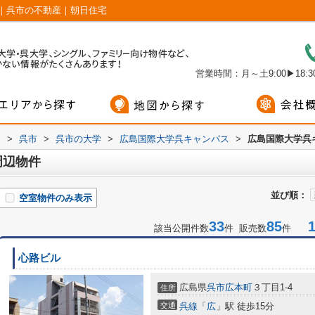
｜呉市の不動産｜朝日住宅
営業時間：月～土9:00▶18:30
内
>
呉市
>
呉市の大学
>
広島国際大学呉キャンパス
>
広島国際大学呉
周辺物件
並び順：
空室物件のみ表示
33
85
1-
該当公開件数
件 販売数
件
心路ビル
広島県
呉市
広本町
３丁目1-4
住所
交通
呉線
「
広
」駅 徒歩15分