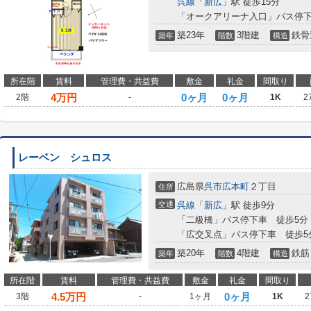
呉線
「
新広
」駅 徒歩15分
「オークアリーナ入口」バス停下
築23年
3階建
鉄骨
築年
階数
構造
所在階
賃料
管理費・共益費
敷金
礼金
間取り
4
万円
0ヶ月
0ヶ月
2階
-
1K
2
レーベン シュロス
広島県
呉市
広本町
２丁目
住所
交通
呉線
「
新広
」駅 徒歩9分
「二級橋」バス停下車 徒歩5分
「広交叉点」バス停下車 徒歩5
築20年
4階建
鉄筋
築年
階数
構造
所在階
賃料
管理費・共益費
敷金
礼金
間取り
4.5
万円
0ヶ月
3階
-
1ヶ月
1K
2