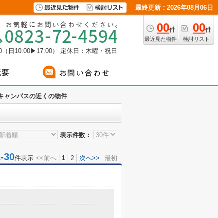
最終更新：2026年08月06日
00
00
件
件
最近見た物件
検討リスト
（日10:00▶17:00）
定休日：木曜・祝日
キャンパスの近くの物件
表示件数：
30
件表示
<<前へ
1
2
次へ>>
最初