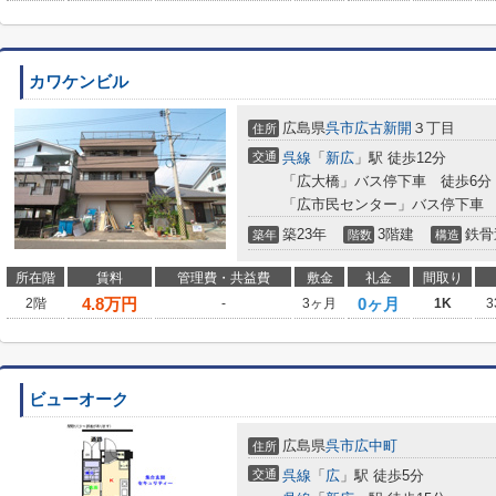
カワケンビル
広島県
呉市
広古新開
３丁目
住所
交通
呉線
「
新広
」駅 徒歩12分
「広大橋」バス停下車 徒歩6分
「広市民センター」バス停下車 
築23年
3階建
鉄骨
築年
階数
構造
所在階
賃料
管理費・共益費
敷金
礼金
間取り
4.8
万円
0ヶ月
2階
-
3ヶ月
1K
3
ビューオーク
広島県
呉市
広中町
住所
交通
呉線
「
広
」駅 徒歩5分