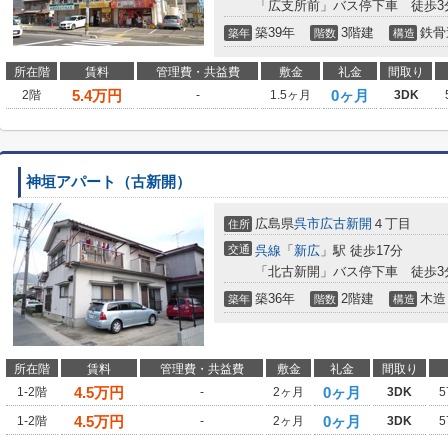
「広支所前」バス停下車 徒歩3
築39年
3階建
鉄骨
築年
階数
構造
所在階
賃料
管理費・共益費
敷金
礼金
間取り
5.4
万円
0ヶ月
2階
-
1.5ヶ月
3DK
神垣アパート（古新開）
広島県
呉市
広古新開
４丁目
住所
交通
呉線
「
新広
」駅 徒歩17分
「北古新開」バス停下車 徒歩3
築36年
2階建
木造
築年
階数
構造
所在階
賃料
管理費・共益費
敷金
礼金
間取り
4.5
万円
0ヶ月
1-2階
-
2ヶ月
3DK
5
4.5
万円
0ヶ月
1-2階
-
2ヶ月
3DK
5