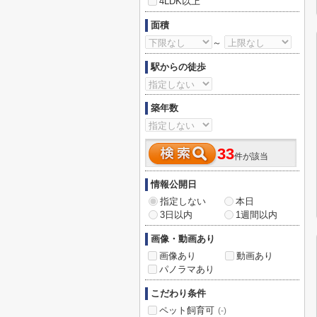
4LDK以上
面積
～
駅からの徒歩
築年数
33
件が該当
情報公開日
指定しない
本日
3日以内
1週間以内
画像・動画あり
画像あり
動画あり
パノラマあり
こだわり条件
ペット飼育可
(-)