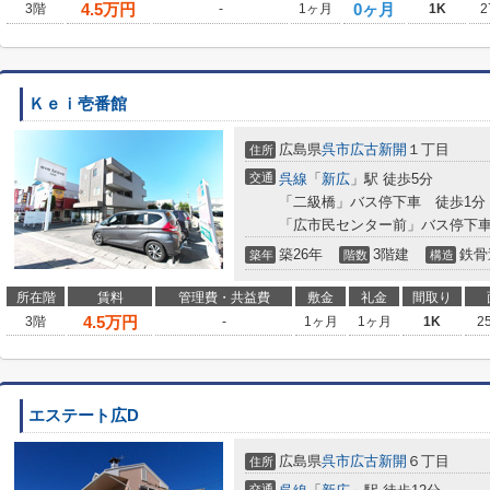
4.5
万円
0ヶ月
3階
-
1ヶ月
1K
2
Ｋｅｉ壱番館
広島県
呉市
広古新開
１丁目
住所
交通
呉線
「
新広
」駅 徒歩5分
「二級橋」バス停下車 徒歩1分
「広市民センター前」バス停下車
築26年
3階建
鉄骨
築年
階数
構造
所在階
賃料
管理費・共益費
敷金
礼金
間取り
4.5
万円
3階
-
1ヶ月
1ヶ月
1K
2
エステート広D
広島県
呉市
広古新開
６丁目
住所
交通