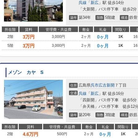
呉線
「
新広
」駅 徒歩14分
「大新開」バス停下車 徒歩2分
築34年
5階建
鉄骨
築年
階数
構造
所在階
賃料
管理費・共益費
敷金
礼金
間取り
3
万円
0ヶ月
2階
3,000円
2ヶ月
1K
16
3
万円
0ヶ月
5階
3,000円
2ヶ月
1K
16
メゾン カヤ S
広島県
呉市
広古新開
７丁目
住所
交通
呉線
「
新広
」駅 徒歩16分
「四新開」バス停下車 徒歩5分
「弁天橋」バス停下車 徒歩12
築20年
3階建
鉄筋
築年
階数
構造
所在階
賃料
管理費・共益費
敷金
礼金
間取り
4.6
万円
0ヶ月
2階
500円
2ヶ月
1K
2