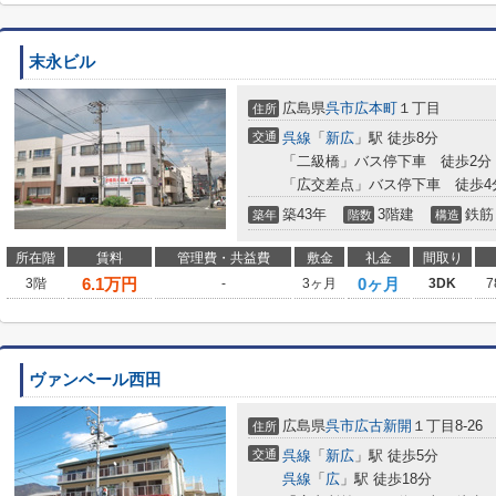
末永ビル
広島県
呉市
広本町
１丁目
住所
交通
呉線
「
新広
」駅 徒歩8分
「二級橋」バス停下車 徒歩2分
「広交差点」バス停下車 徒歩4
築43年
3階建
鉄筋
築年
階数
構造
所在階
賃料
管理費・共益費
敷金
礼金
間取り
6.1
万円
0ヶ月
3階
-
3ヶ月
3DK
7
ヴァンベール西田
広島県
呉市
広古新開
１丁目8-26
住所
交通
呉線
「
新広
」駅 徒歩5分
呉線
「
広
」駅 徒歩18分