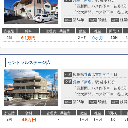
呉線
「
新広
」駅 徒歩12分
「四新開」バス停下車 徒歩3分
「北大新開」バス停下車 徒歩9
築34年
2階建
軽量
築年
階数
構造
所在階
賃料
管理費・共益費
敷金
礼金
間取り
6.1
万円
0ヶ月
2階
-
2ヶ月
2DK
4
セントラルステージ広
広島県
呉市
広古新開
７丁目
住所
交通
呉線
「
新広
」駅 徒歩13分
「四新開」バス停下車 徒歩2分
「北大新開」バス停下車 徒歩9
築25年
3階建
鉄骨
築年
階数
構造
所在階
賃料
管理費・共益費
敷金
礼金
間取り
4.5
万円
2階
-
1ヶ月
1ヶ月
1K
3