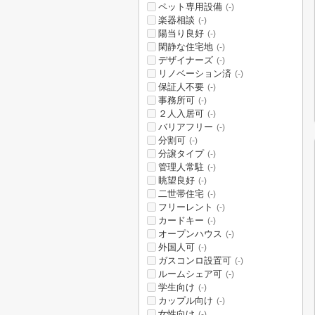
ペット専用設備
(-)
楽器相談
(-)
陽当り良好
(-)
閑静な住宅地
(-)
デザイナーズ
(-)
リノベーション済
(-)
保証人不要
(-)
事務所可
(-)
２人入居可
(-)
バリアフリー
(-)
分割可
(-)
分譲タイプ
(-)
管理人常駐
(-)
眺望良好
(-)
二世帯住宅
(-)
フリーレント
(-)
カードキー
(-)
オープンハウス
(-)
外国人可
(-)
ガスコンロ設置可
(-)
ルームシェア可
(-)
学生向け
(-)
カップル向け
(-)
女性向け
(-)