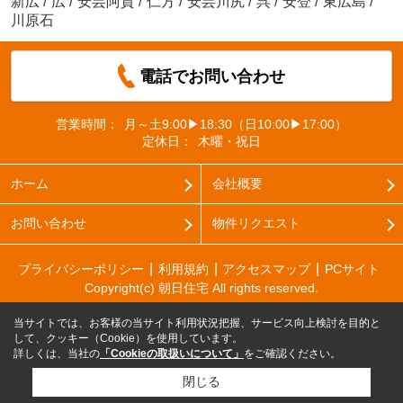
新広
/
広
/
安芸阿賀
/
仁方
/
安芸川尻
/
呉
/
安登
/
東広島
/
川原石
電話でお問い合わせ
営業時間：
月～土9:00▶18:30（日10:00▶17:00）
定休日：
木曜・祝日
ホーム
会社概要
お問い合わせ
物件リクエスト
プライバシーポリシー
利用規約
アクセスマップ
PCサイト
Copyright(c) 朝日住宅 All rights reserved.
当サイトでは、お客様の当サイト利用状況把握、サービス向上検討を目的と
して、クッキー（Cookie）を使用しています。
詳しくは、当社の
「Cookieの取扱いについて」
をご確認ください。
閉じる