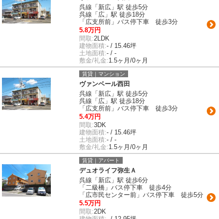
呉線「新広」駅 徒歩5分
呉線「広」駅 徒歩18分
「広支所前」バス停下車 徒歩3分
5.8万円
間取:
2LDK
建物面積:
- / 15.46坪
土地面積:
- / -
敷金/礼金:
1.5ヶ月/0ヶ月
賃貸｜マンション
ヴァンベール西田
呉線「新広」駅 徒歩5分
呉線「広」駅 徒歩18分
「広支所前」バス停下車 徒歩3分
5.4万円
間取:
3DK
建物面積:
- / 15.46坪
土地面積:
- / -
敷金/礼金:
1.5ヶ月/0ヶ月
賃貸｜アパート
デュオライフ弥生Ａ
呉線「新広」駅 徒歩6分
「二級橋」バス停下車 徒歩4分
「広市民センター前」バス停下車 徒歩5分
5.5万円
間取:
2DK
建物面積:
- / 12.95坪