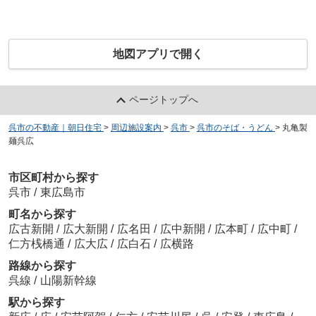
地図アプリで開く
ページトップへ
呉市の不動産｜朝日住宅
>
周辺施設案内
>
呉市
>
呉市のそば・うどん
>
丸亀製
麺呉広
市区町村から探す
呉市
/
東広島市
町名から探す
広古新開
/
広大新開
/
広名田
/
広中新開
/
広本町
/
広中町
/
仁方桟橋通
/
広大広
/
広白石
/
広横路
路線から探す
呉線
/
山陽新幹線
駅から探す