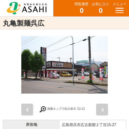
閲覧履歴
お気に入り
メニュー
0
0
丸亀製麺呉広
前
次
画像タップで拡大表示【
1
/1】
所在地
広島県呉市広古新開２丁目15-27