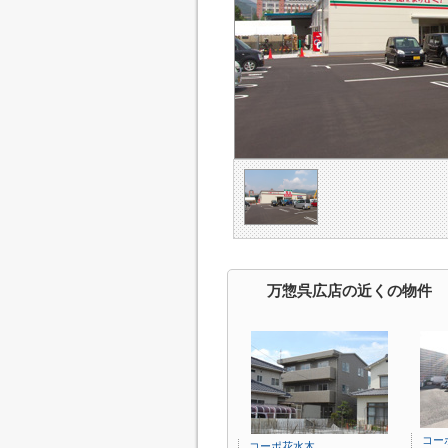
万惣呉広店の近くの物件
コー
コーポ花水木