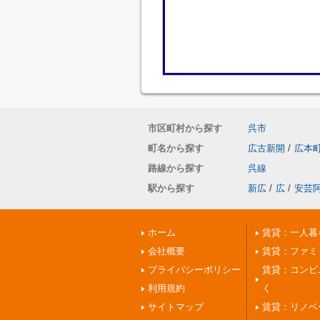
市区町村から探す
呉市
町名から探す
広古新開
/
広本
路線から探す
呉線
駅から探す
新広
/
広
/
安芸
ホーム
賃貸：一人暮
会社概要
賃貸：ファミ
プライバシーポリシー
賃貸：コンビ
利用規約
く
サイトマップ
賃貸：リノベ