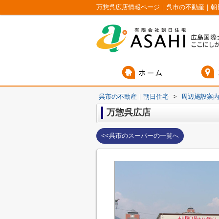
万惣呉広店情報ページ｜呉市の不動産｜朝
呉市の不動産｜朝日住宅
>
周辺施設案
万惣呉広店
<<呉市のスーパーの一覧へ