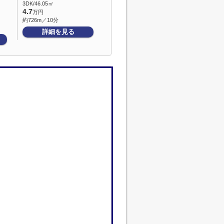
3DK/46.05㎡
4.7
万円
約726m／10分
詳細を見る