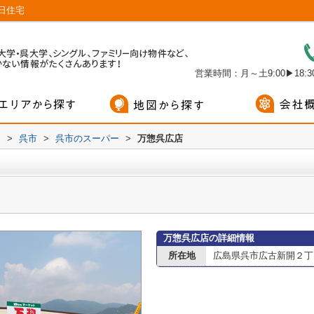
日住宅
営業時間：月～土9:00▶18:30
内
>
呉市
>
呉市のスーパー
>
万惣呉広店
万惣呉広店の詳細情報
所在地
広島県呉市広古新開２丁目1