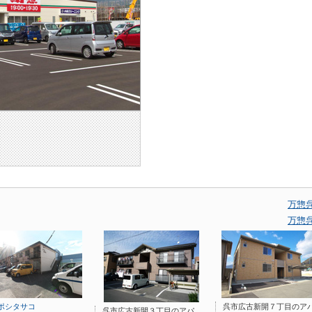
万惣
万惣
ポシタサコ
呉市広古新開７丁目のア
呉市広古新開３丁目のアパ