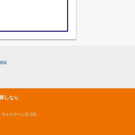
横路
探しなら
トラルステージ広 101