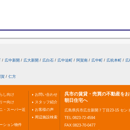
町
/
広中新開
/
広大新開
/
広白石
/
広中迫町
/
阿賀南
/
広中町
/
広杭本町
/
広
阿賀
/
仁方
呉市の賃貸・売買の不動産をお
らし向け
お問い合わせ
朝日住宅へ
リー向け
スタッフ紹介
ニ・スーパー近
お客様の声
広島県呉市広古新開７丁目23-15 セン
周辺施設検索
TEL:0823-72-4594
ーション物件
FAX:0823-70-0477