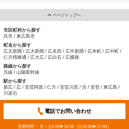
ページトップへ
市区町村から探す
呉市
/
東広島市
町名から探す
広古新開
/
広大新開
/
広名田
/
広中新開
/
広本町
/
広中町
/
仁方桟橋通
/
広大広
/
広白石
/
広横路
路線から探す
呉線
/
山陽新幹線
駅から探す
新広
/
広
/
安芸阿賀
/
仁方
/
安芸川尻
/
呉
/
安登
/
東広島
/
川原石
電話でお問い合わせ
営業時間：
月～土9:00▶18:30（日10:00▶17:00）