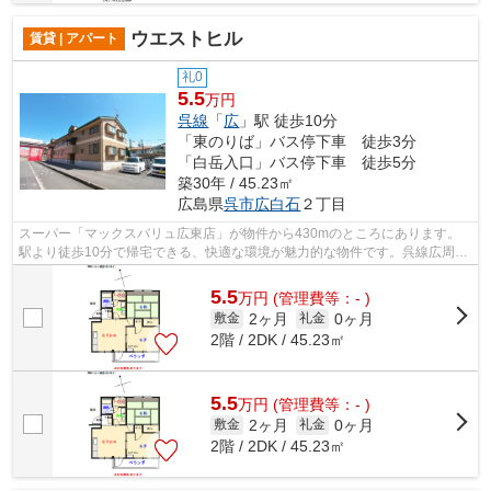
ウエストヒル
賃貸 | アパート
礼0
5.5
万円
呉線
「
広
」駅 徒歩10分
「東のりば」バス停下車 徒歩3分
「白岳入口」バス停下車 徒歩5分
築30年 / 45.23㎡
広島県
呉市
広白石
２丁目
スーパー「マックスバリュ広東店」が物件から430mのところにあります。
駅より徒歩10分で帰宅できる、快適な環境が魅力的な物件です。呉線広周辺
に住めば、交通面で不便を感じることも...
5.5
万
円
(管理費等：- )
2ヶ月
0ヶ月
敷金
礼金
2階 / 2DK / 45.23㎡
5.5
万
円
(管理費等：- )
2ヶ月
0ヶ月
敷金
礼金
2階 / 2DK / 45.23㎡