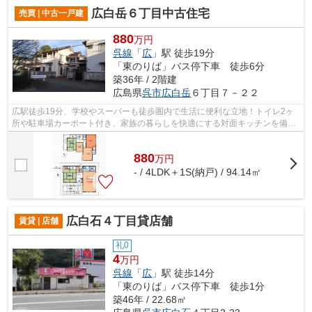
広白岳６丁目中古住宅
売買 | 中古一戸建
880
万円
呉線
「
広
」駅 徒歩19分
「東のりば」バス停下車 徒歩6分
築36年 / 2階建
広島県
呉市
広白岳
６丁目７－２２
広駅徒歩19分、学校やスーパーも徒歩圏内で生活に便利な立地！トイレ2ヶ
所や駐車場カーポート付き、家族の暮らしを快適にする対面キッチンを備え
た中古住宅です。リノベーション希望者...
880
万
円
- / 4LDK＋1S(納戸) / 94.14㎡
広白石４丁目貸店舗
賃貸 | 店舗
礼0
4
万円
呉線
「
広
」駅 徒歩14分
「東のりば」バス停下車 徒歩1分
築46年 / 22.68㎡