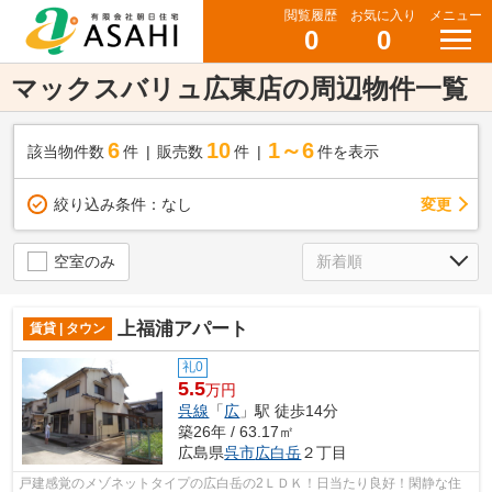
閲覧履歴
お気に入り
メニュー
0
0
マックスバリュ広東店の周辺物件一覧
6
10
1～6
該当物件数
件
販売数
件
件を表示
変更
絞り込み条件：
なし
空室のみ
上福浦アパート
賃貸 | タウン
礼0
5.5
万円
呉線
「
広
」駅 徒歩14分
築26年 / 63.17㎡
広島県
呉市
広白岳
２丁目
戸建感覚のメゾネットタイプの広白岳の2ＬＤＫ！日当たり良好！閑静な住