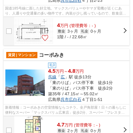
広島県
呉市
広白石
４丁目2-23
国道185号線に面した好立地。マックスバリューやヤマダ電機が近くにあ
り、人通りや交通量の多い物件です。内装が少し残っているので、飲食店に
オススメです。
4
万
円
(管理費等：- )
3ヶ月
0ヶ月
敷金
礼金
1階 / - / 22.68㎡
コーポみき
賃貸 | マンション
礼0
4.5
4.8
万円～
万円
呉線
「
広
」駅 徒歩13分
「東のりば」バス停下車 徒歩1分
「東のりば」バス停下車 徒歩2分
築35年 / 47.15㎡～55.02㎡
広島県
呉市
広白石
４丁目1-51
新着情報：コーポみきの空室情報ならコチラ。全戸角部屋！日々の暮らしに
便利なスーパー「マックスバリュ広東店」徒歩2分、スーパー「フレスタ」
徒歩7分、ホームセンター「ユーホー」...
4.7
万
円
(管理費等：- )
2ヶ月
0ヶ月
敷金
礼金