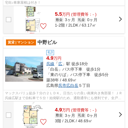
宅街♪車庫屋根は付き！
5.5
万
円
(管理費等：- )
3ヶ月
0ヶ月
敷金
礼金
1-2階 / 2LDK / 63.17㎡
中野ビル
賃貸 | マンション
礼0
4.9
万円
呉線
「
広
」駅 徒歩18分
「白岳」バス停下車 徒歩1分
「東のりば」バス停下車 徒歩5分
築38年 / 48.69㎡
広島県
呉市
広白岳
５丁目
マックスバリュ徒歩７分の２ＬＤＫ。日当たりの良い南東向き角部屋！ ＪＲ
呉線広駅まで自転車で５分！始発駅のため、通勤通学にも便利です。全戸角
部屋で日照・通風良好です。
4.9
万
円
(管理費等：- )
3ヶ月
0ヶ月
敷金
礼金
3階 / 2LDK / 48.69㎡