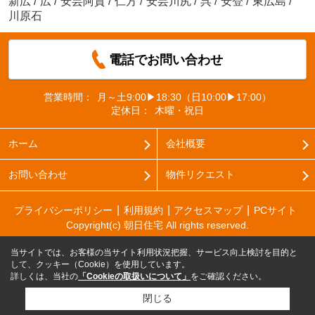
新広
/
広
/
安芸阿賀
/
仁方
/
安芸川尻
/
呉
/
安登
/
東広島
/
川原石
電話でお問い合わせ
営業時間：
月～土9:00▶18:30（日10:00▶17:00）
定休日：
木曜・祝日
ホーム
会社概要
お問い合わせ
物件リクエスト
プライバシーポリシー
利用規約
アクセスマップ
PCサイト
Copyright(c) 朝日住宅 All rights reserved.
当サイトでは、お客様の当サイト利用状況把握、サービス向上検討を目的と
して、クッキー（Cookie）を使用しています。
詳しくは、当社の
「Cookieの取扱いについて」
をご確認ください。
閉じる