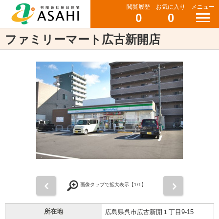
閲覧履歴
お気に入り
メニュー
0
0
ファミリーマート広古新開店
前
次
画像タップで拡大表示【
1
/1】
所在地
広島県呉市広古新開１丁目9-15