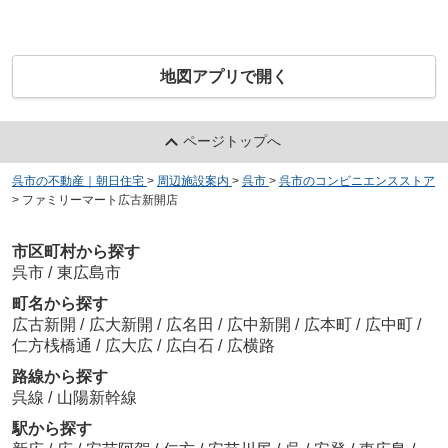
地図アプリで開く
ページトップへ
呉市の不動産｜朝日住宅
>
周辺施設案内
>
呉市
>
呉市のコンビニエンスストア
>
ファミリーマート広古新開店
市区町村から探す
呉市
/
東広島市
町名から探す
広古新開
/
広大新開
/
広名田
/
広中新開
/
広本町
/
広中町
/
仁方桟橋通
/
広大広
/
広白石
/
広横路
路線から探す
呉線
/
山陽新幹線
駅から探す