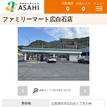
閲覧履歴
お気に入り
メニュー
0
0
ファミリーマート広白石店
前
次
画像タップで拡大表示【
1
/1】
所在地
広島県呉市広白石１丁目3-44