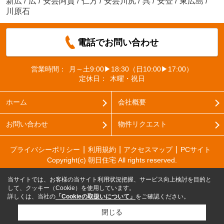
新広
/
広
/
安芸阿賀
/
仁方
/
安芸川尻
/
呉
/
安登
/
東広島
/
川原石
電話でお問い合わせ
営業時間：
月～土9:00▶18:30（日10:00▶17:00）
定休日：
木曜・祝日
ホーム
会社概要
お問い合わせ
物件リクエスト
プライバシーポリシー
利用規約
アクセスマップ
PCサイト
Copyright(c) 朝日住宅 All rights reserved.
当サイトでは、お客様の当サイト利用状況把握、サービス向上検討を目的と
して、クッキー（Cookie）を使用しています。
詳しくは、当社の
「Cookieの取扱いについて」
をご確認ください。
閉じる