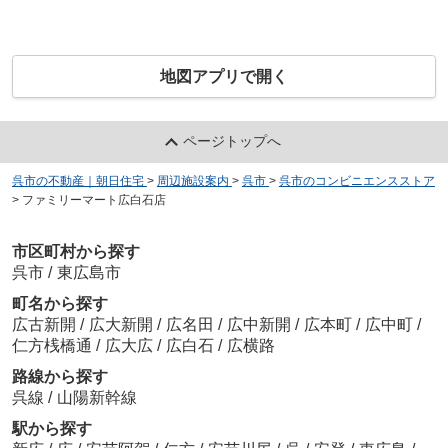
地図アプリで開く
ページトップへ
呉市の不動産｜朝日住宅
>
周辺施設案内
>
呉市
>
呉市のコンビニエンスストア
>
ファミリーマート広白石店
市区町村から探す
呉市
/
東広島市
町名から探す
広古新開
/
広大新開
/
広名田
/
広中新開
/
広本町
/
広中町
/
仁方桟橋通
/
広大広
/
広白石
/
広横路
路線から探す
呉線
/
山陽新幹線
駅から探す