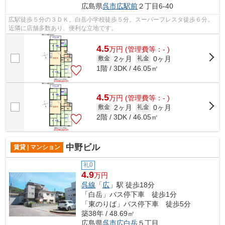
広島県
呉市
広駅前
２丁目6-40
広駅徒歩５分の３ＤＫ。白岳小学校徒歩５分。スーパーフレスタ徒歩６分。
近隣に店舗多数あり、便利な立地です。
4.5
万
円
(管理費等：- )
2ヶ月
0ヶ月
敷金
礼金
1階 / 3DK / 46.05㎡
4.5
万
円
(管理費等：- )
2ヶ月
0ヶ月
敷金
礼金
2階 / 3DK / 46.05㎡
中野ビル
賃貸 | マンション
礼0
4.9
万円
呉線
「
広
」駅 徒歩18分
「白岳」バス停下車 徒歩1分
「東のりば」バス停下車 徒歩5分
築38年 / 48.69㎡
広島県
呉市
広白岳
５丁目