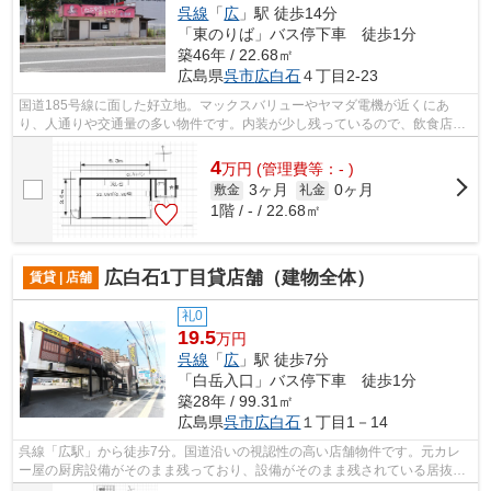
呉線
「
広
」駅 徒歩14分
「東のりば」バス停下車 徒歩1分
築46年 / 22.68㎡
広島県
呉市
広白石
４丁目2-23
国道185号線に面した好立地。マックスバリューやヤマダ電機が近くにあ
り、人通りや交通量の多い物件です。内装が少し残っているので、飲食店に
オススメです。
4
万
円
(管理費等：- )
3ヶ月
0ヶ月
敷金
礼金
1階 / - / 22.68㎡
広白石1丁目貸店舗（建物全体）
賃貸 | 店舗
礼0
19.5
万円
呉線
「
広
」駅 徒歩7分
「白岳入口」バス停下車 徒歩1分
築28年 / 99.31㎡
広島県
呉市
広白石
１丁目1－14
呉線「広駅」から徒歩7分。国道沿いの視認性の高い店舗物件です。元カレ
ー屋の厨房設備がそのまま残っており、設備がそのまま残されている居抜き
物件です。貸主による設備撤去は行わず...