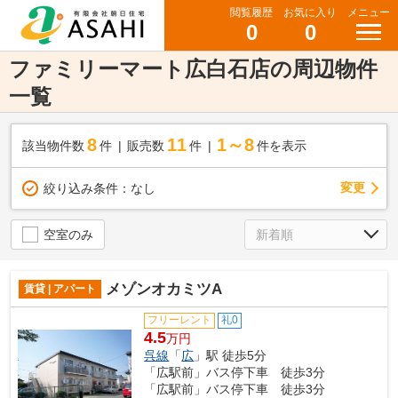
閲覧履歴
お気に入り
メニュー
0
0
ファミリーマート広白石店の周辺物件
一覧
8
11
1～8
該当物件数
件
販売数
件
件を表示
変更
絞り込み条件：
なし
空室のみ
メゾンオカミツA
賃貸 | アパート
フリーレント
礼0
4.5
万円
呉線
「
広
」駅 徒歩5分
「広駅前」バス停下車 徒歩3分
「広駅前」バス停下車 徒歩3分