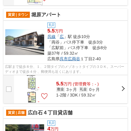
堀原アパート
賃貸 | タウン
礼0
5.5
万円
呉線
「
広
」駅 徒歩10分
「両谷」バス停下車 徒歩3分
「広駅前」バス停下車 徒歩8分
築37年 / 59.32㎡
広島県
呉市
広両谷
１丁目2-40
広駅まで徒歩８分、１、２階タイプのメゾネットタイプの３ＤＫ。スーパー
ディオまで徒歩４分 、郵便局も近くにあります。
5.5
万
円
(管理費等：- )
3ヶ月
0ヶ月
敷金
礼金
1-2階 / 3DK / 59.32㎡
広白石４丁目貸店舗
賃貸 | 店舗
礼0
4
万円