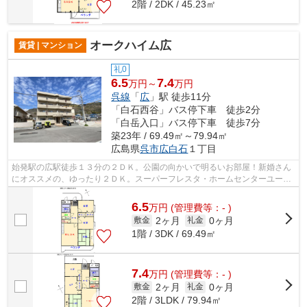
2階 / 2DK / 45.23㎡
オークハイム広
賃貸 | マンション
礼0
6.5
7.4
万円～
万円
呉線
「
広
」駅 徒歩11分
「白石西谷」バス停下車 徒歩2分
「白岳入口」バス停下車 徒歩7分
築23年 / 69.49㎡～79.94㎡
広島県
呉市
広白石
１丁目
始発駅の広駅徒歩１３分の２ＤＫ。公園の向かいで明るいお部屋！新婚さん
にオススメの、ゆったり２ＤＫ。スーパーフレスタ・ホームセンターユーホ
ー徒歩３分で、会社帰りも買い物して...
6.5
万
円
(管理費等：- )
2ヶ月
0ヶ月
敷金
礼金
1階 / 3DK / 69.49㎡
7.4
万
円
(管理費等：- )
2ヶ月
0ヶ月
敷金
礼金
2階 / 3LDK / 79.94㎡