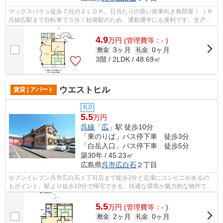
マックスバリュ徒歩７分の２ＬＤＫ。日当たりの良い南東向き角部屋！ ＪＲ
呉線広駅まで自転車で５分！始発駅のため、通勤通学にも便利です。全戸角
部屋で日照・通風良好です。
4.9
万
円
(管理費等：- )
3ヶ月
0ヶ月
敷金
礼金
3階 / 2LDK / 48.69㎡
ウエストヒル
賃貸 | アパート
礼0
5.5
万円
呉線
「
広
」駅 徒歩10分
「東のりば」バス停下車 徒歩3分
「白岳入口」バス停下車 徒歩5分
築30年 / 45.23㎡
広島県
呉市
広白石
２丁目
セブンイレブン呉市広白石１丁目店まで徒歩3分と近場にコンビニがあるの
もポイント。駅より徒歩10分で帰宅できる、快適な環境が魅力的な物件で
す。呉市や呉線広付近で、お客様のこだわ...
5.5
万
円
(管理費等：- )
2ヶ月
0ヶ月
敷金
礼金