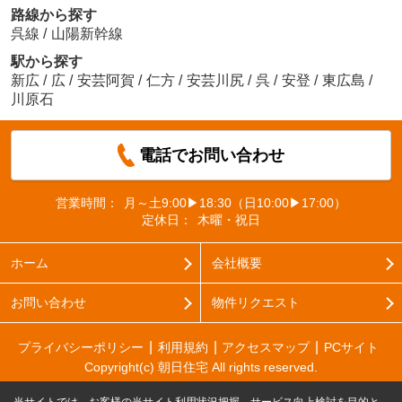
路線から探す
呉線
/
山陽新幹線
駅から探す
新広
/
広
/
安芸阿賀
/
仁方
/
安芸川尻
/
呉
/
安登
/
東広島
/
川原石
電話でお問い合わせ
営業時間：
月～土9:00▶18:30（日10:00▶17:00）
定休日：
木曜・祝日
ホーム
会社概要
お問い合わせ
物件リクエスト
プライバシーポリシー
利用規約
アクセスマップ
PCサイト
Copyright(c) 朝日住宅 All rights reserved.